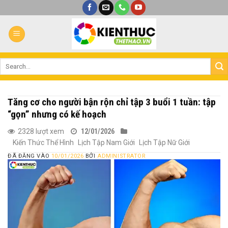
Bỏ
qua
nội
dung
Tăng cơ cho người bận rộn chỉ tập 3 buổi 1 tuần: tập
“gọn” nhưng có kế hoạch
2328 lượt xem
12/01/2026
Kiến Thức Thể Hình
Lịch Tập Nam Giới
Lịch Tập Nữ Giới
ĐÃ ĐĂNG VÀO
10/01/2026
BỞI
ADMINISTRATOR