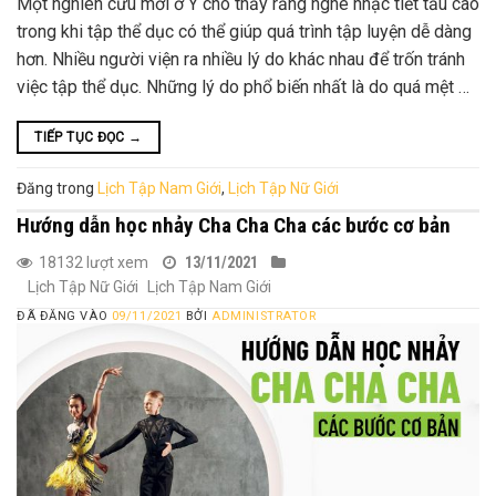
Một nghiên cứu mới ở Ý cho thấy rằng nghe nhạc tiết tấu cao
trong khi tập thể dục có thể giúp quá trình tập luyện dễ dàng
hơn. Nhiều người viện ra nhiều lý do khác nhau để trốn tránh
việc tập thể dục. Những lý do phổ biến nhất là do quá mệt …
TIẾP TỤC ĐỌC
→
Đăng trong
Lịch Tập Nam Giới
,
Lịch Tập Nữ Giới
Hướng dẫn học nhảy Cha Cha Cha các bước cơ bản
18132 lượt xem
13/11/2021
Lịch Tập Nữ Giới
Lịch Tập Nam Giới
ĐÃ ĐĂNG VÀO
09/11/2021
BỞI
ADMINISTRATOR