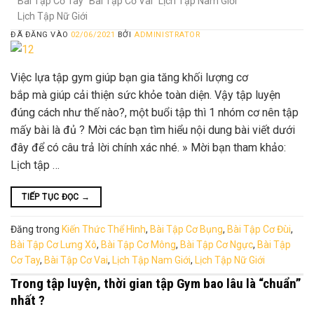
Bài Tập Cơ Tay
Bài Tập Cơ Vai
Lịch Tập Nam Giới
Lịch Tập Nữ Giới
ĐÃ ĐĂNG VÀO
02/06/2021
BỞI
ADMINISTRATOR
Việc lựa tập gym giúp bạn gia tăng khối lượng cơ
bắp mà giúp cải thiện sức khỏe toàn diện. Vậy tập luyện
đúng cách như thế nào?, một buổi tập thì 1 nhóm cơ nên tập
mấy bài là đủ ? Mời các bạn tìm hiểu nội dung bài viết dưới
đây để có câu trả lời chính xác nhé. » Mời bạn tham khảo:
Lịch tập …
TIẾP TỤC ĐỌC
→
Đăng trong
Kiến Thức Thể Hình
,
Bài Tập Cơ Bụng
,
Bài Tập Cơ Đùi
,
Bài Tập Cơ Lưng Xô
,
Bài Tập Cơ Mông
,
Bài Tập Cơ Ngực
,
Bài Tập
Cơ Tay
,
Bài Tập Cơ Vai
,
Lịch Tập Nam Giới
,
Lịch Tập Nữ Giới
Trong tập luyện, thời gian tập Gym bao lâu là “chuẩn”
nhất ?