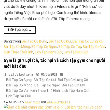
gì cho cơ thể chúng ta.Tìm hiểu chi tiết hơn qua thông tin bài
viết dưới đây nhé! 1. Khái niệm Fitness là gì ? “Fitness” có
nghĩa Tiếng Việt là sự phù hợp. Còn trong thể hình, fitness
được hiểu là một cơ thể cân đối. Tập Fitness mang …
TIẾP TỤC ĐỌC
→
Đăng trong
Bài Tập Cơ Bụng
,
Bài Tập Cơ Đùi
,
Bài Tập Cơ Lưng Xô
,
Bài Tập Cơ Mông
,
Bài Tập Cơ Ngực
,
Bài Tập Cơ Tay
,
Bài Tập Cơ Vai
,
Kiến Thức Thể Hình
,
Lịch Tập Nam Giới
,
Lịch Tập Nữ Giới
Gym là gì ? Lợi ích, tác hại và cách tập gym cho người
mới bắt đầu
32158 lượt xem
06/05/2021
Bài Tập Cơ Bụng
Bài Tập Cơ Đùi
Bài Tập Cơ Lưng Xô
Bài Tập Cơ Mông
Bài Tập Cơ Ngực
Bài Tập Cơ Tay
Bài Tập Cơ Vai
Kiến Thức Thể Hình
Lịch Tập Nam Giới
Lịch Tập Nữ Giới
ĐÃ ĐĂNG VÀO
04/01/2021
BỞI
ADMINISTRATOR