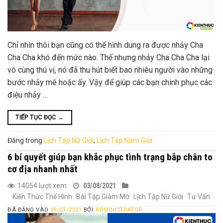
Chỉ nhìn thôi bạn cũng có thể hình dung ra được nhảy Cha
Cha Cha khó đến mức nào. Thế nhưng nhảy Cha Cha Cha lại
vô cùng thú vị, nó đã thu hút biết bao nhiêu người vào những
bước nhảy mê hoặc ấy. Vậy để giúp các bạn chinh phục các
điệu nhảy …
TIẾP TỤC ĐỌC
→
Đăng trong
Lịch Tập Nữ Giới
,
Lịch Tập Nam Giới
6 bí quyết giúp bạn khắc phục tình trạng bắp chân to
cơ địa nhanh nhất
14054 lượt xem
03/08/2021
Kiến Thức Thể Hình
Bài Tập Giảm Mỡ
Lịch Tập Nữ Giới
Tư Vấn
ĐÃ ĐĂNG VÀO
28/07/2021
BỞI
ADMINISTRATOR