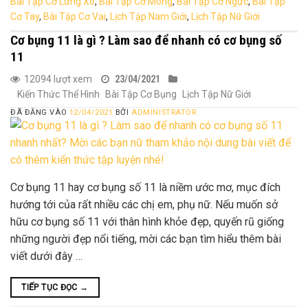
Bài Tập Cơ Lưng Xô
,
Bài Tập Cơ Mông
,
Bài Tập Cơ Ngực
,
Bài Tập
Cơ Tay
,
Bài Tập Cơ Vai
,
Lịch Tập Nam Giới
,
Lịch Tập Nữ Giới
Cơ bụng 11 là gì ? Làm sao để nhanh có cơ bụng số
11
12094 lượt xem
23/04/2021
Kiến Thức Thể Hình
Bài Tập Cơ Bụng
Lịch Tập Nữ Giới
ĐÃ ĐĂNG VÀO
12/04/2021
BỞI
ADMINISTRATOR
Cơ bụng 11 hay cơ bụng số 11 là niềm ước mơ, mục đích
hướng tới của rất nhiều các chị em, phụ nữ. Nếu muốn sở
hữu cơ bụng số 11 với thân hình khỏe đẹp, quyến rũ giống
những người đẹp nổi tiếng, mời các bạn tìm hiểu thêm bài
viết dưới đây …
TIẾP TỤC ĐỌC
→