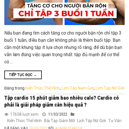
Nếu bạn đang tìm cách tăng cơ cho người bận rộn chỉ tập 3
buổi 1 tuần, điều bạn cần không phải là thêm buổi tập. Bạn
cần một khung tập ít lựa chọn nhưng rõ ràng, để dù bận bạn
vẫn làm đúng việc quan trọng nhất: tập đủ mạnh để cơ thể
có …
TIẾP TỤC ĐỌC
→
Đăng trong
Kiến Thức Thể Hình
,
Lịch Tập Nam Giới
,
Lịch Tập Nữ Giới
Tập cardio 15 phút giảm bao nhiêu calo? Cardio có
phải là giải pháp giảm cân hiệu quả ?
17658 lượt xem
11/03/2022
Kiến Thức Thể Hình
Bài Tập Giảm Mỡ
Lịch Tập Nữ Giới
Tư Vấn
ĐÃ ĐĂNG VÀO
10/03/2022
BỞI
ADMINISTRATOR