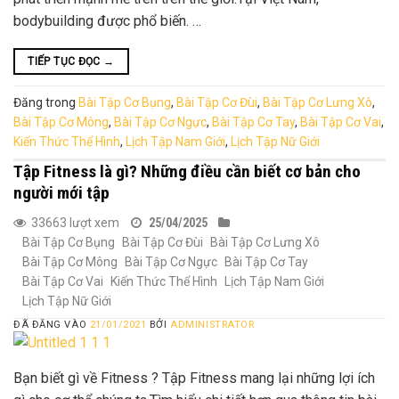
bodybuilding được phổ biến. …
TIẾP TỤC ĐỌC
→
Đăng trong
Bài Tập Cơ Bụng
,
Bài Tập Cơ Đùi
,
Bài Tập Cơ Lưng Xô
,
Bài Tập Cơ Mông
,
Bài Tập Cơ Ngực
,
Bài Tập Cơ Tay
,
Bài Tập Cơ Vai
,
Kiến Thức Thể Hình
,
Lịch Tập Nam Giới
,
Lịch Tập Nữ Giới
Tập Fitness là gì? Những điều cần biết cơ bản cho
người mới tập
33663 lượt xem
25/04/2025
Bài Tập Cơ Bụng
Bài Tập Cơ Đùi
Bài Tập Cơ Lưng Xô
Bài Tập Cơ Mông
Bài Tập Cơ Ngực
Bài Tập Cơ Tay
Bài Tập Cơ Vai
Kiến Thức Thể Hình
Lịch Tập Nam Giới
Lịch Tập Nữ Giới
ĐÃ ĐĂNG VÀO
21/01/2021
BỞI
ADMINISTRATOR
Bạn biết gì về Fitness ? Tập Fitness mang lại những lợi ích