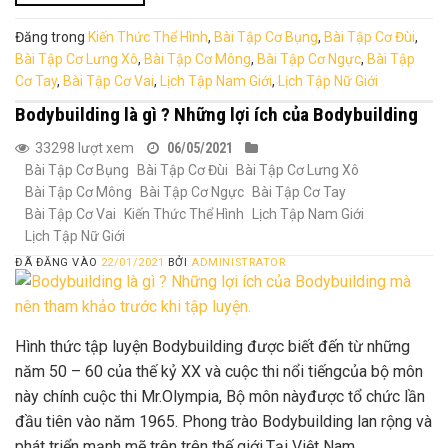
Đăng trong
Kiến Thức Thể Hình
,
Bài Tập Cơ Bụng
,
Bài Tập Cơ Đùi
,
Bài Tập Cơ Lưng Xô
,
Bài Tập Cơ Mông
,
Bài Tập Cơ Ngực
,
Bài Tập
Cơ Tay
,
Bài Tập Cơ Vai
,
Lịch Tập Nam Giới
,
Lịch Tập Nữ Giới
Bodybuilding là gì ? Những lợi ích của Bodybuilding
33298 lượt xem
06/05/2021
Bài Tập Cơ Bụng
Bài Tập Cơ Đùi
Bài Tập Cơ Lưng Xô
Bài Tập Cơ Mông
Bài Tập Cơ Ngực
Bài Tập Cơ Tay
Bài Tập Cơ Vai
Kiến Thức Thể Hình
Lịch Tập Nam Giới
Lịch Tập Nữ Giới
ĐÃ ĐĂNG VÀO
22/01/2021
BỞI
ADMINISTRATOR
Hình thức tập luyện Bodybuilding được biết đến từ những
năm 50 – 60 của thế kỷ XX và cuộc thi nổi tiếngcủa bộ môn
này chính cuộc thi Mr.Olympia, Bộ môn nàyđược tổ chức lần
đầu tiên vào năm 1965. Phong trào Bodybuilding lan rộng và
phát triển mạnh mẽ trên trên thế giới.Tại Việt Nam,