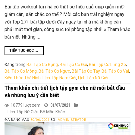
Bài tập workout tại nhà có thật sự hiệu quả giúp giảm mỡ-
giảm cân, săn chắc cơ thể ? Mời các bạn trải nghiệm ngay
với Top 27+ bài tập dưới đây ngay tại nhà mà không cân
phải mất thời gian, công sức tới phòng tập nhé! » Tham khảo
bài viết: Những …
TIẾP TỤC ĐỌC
→
Đăng trong
Bài Tập Cơ Bụng
,
Bài Tập Cơ Đùi
,
Bài Tập Cơ Lưng Xô
,
Bài Tập Cơ Mông
,
Bài Tập Cơ Ngực
,
Bài Tập Cơ Tay
,
Bài Tập Cơ Vai
,
Kiến Thức Thể Hình
,
Lịch Tập Nam Giới
,
Lịch Tập Nữ Giới
Tham khảo chi tiết lịch tập gym cho nữ mới bắt đầu
và những lưu ý cần biết
10779 lượt xem
01/07/2021
Lịch Tập Nữ Giới
Bộ Môn Khác
ĐÃ ĐĂNG VÀO
30/06/2021
BỞI
ADMINISTRATOR