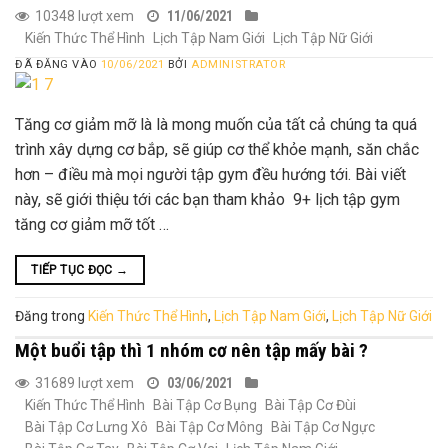
10348 lượt xem
11/06/2021
Kiến Thức Thể Hình
Lịch Tập Nam Giới
Lịch Tập Nữ Giới
ĐÃ ĐĂNG VÀO
10/06/2021
BỞI
ADMINISTRATOR
Tăng cơ giảm mỡ là là mong muốn của tất cả chúng ta quá
trình xây dựng cơ bắp, sẽ giúp cơ thể khỏe mạnh, săn chắc
hơn – điều mà mọi người tập gym đều hướng tới. Bài viết
này, sẽ giới thiệu tới các bạn tham khảo 9+ lịch tập gym
tăng cơ giảm mỡ tốt …
TIẾP TỤC ĐỌC
→
Đăng trong
Kiến Thức Thể Hình
,
Lịch Tập Nam Giới
,
Lịch Tập Nữ Giới
Một buổi tập thì 1 nhóm cơ nên tập mấy bài ?
31689 lượt xem
03/06/2021
Kiến Thức Thể Hình
Bài Tập Cơ Bụng
Bài Tập Cơ Đùi
Bài Tập Cơ Lưng Xô
Bài Tập Cơ Mông
Bài Tập Cơ Ngực