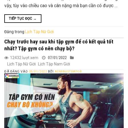
vậy, tùy vào chiều cao và cân nặng mà bạn cần có được …
TIẾP TỤC ĐỌC
→
Đăng trong
Lịch Tập Nữ Giới
Chạy trước hay sau khi tập gym để có kết quả tốt
nhất? Tập gym có nên chạy bộ?
12432 lượt xem
07/01/2022
Lịch Tập Nữ Giới
Lịch Tập Nam Giới
ĐÃ ĐĂNG VÀO
05/01/2022
BỞI
ADMINISTRATOR