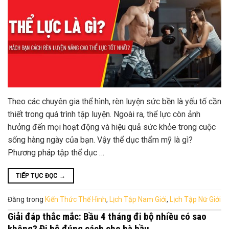
Theo các chuyên gia thể hình, rèn luyện sức bền là yếu tố cần
thiết trong quá trình tập luyện. Ngoài ra, thể lực còn ảnh
hưởng đến mọi hoạt động và hiệu quả sức khỏe trong cuộc
sống hàng ngày của bạn. Vậy thể dục thẩm mỹ là gì?
Phương pháp tập thể dục …
TIẾP TỤC ĐỌC
→
Đăng trong
Kiến Thức Thể Hình
,
Lịch Tập Nam Giới
,
Lịch Tập Nữ Giới
Giải đáp thắc mắc: Bầu 4 tháng đi bộ nhiều có sao
không? Đi bộ đúng cách cho bà bầu