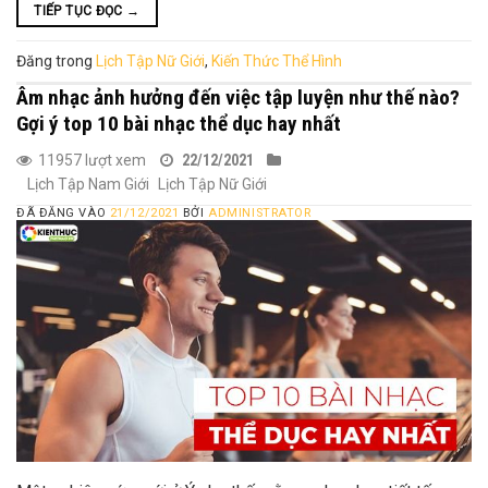
TIẾP TỤC ĐỌC
→
Đăng trong
Lịch Tập Nữ Giới
,
Kiến Thức Thể Hình
Âm nhạc ảnh hưởng đến việc tập luyện như thế nào?
Gợi ý top 10 bài nhạc thể dục hay nhất
11957 lượt xem
22/12/2021
Lịch Tập Nam Giới
Lịch Tập Nữ Giới
ĐÃ ĐĂNG VÀO
21/12/2021
BỞI
ADMINISTRATOR