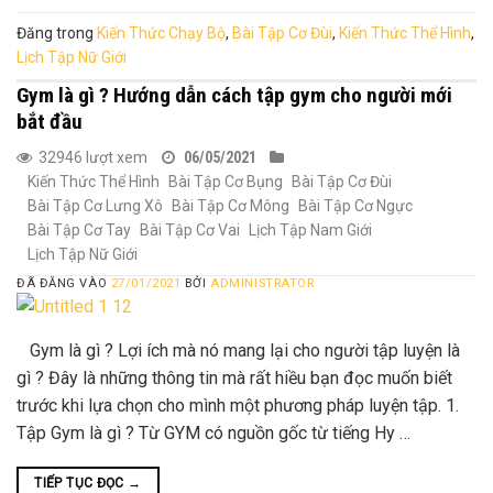
Đăng trong
Kiến Thức Chạy Bộ
,
Bài Tập Cơ Đùi
,
Kiến Thức Thể Hình
,
Lịch Tập Nữ Giới
Gym là gì ? Hướng dẫn cách tập gym cho người mới
bắt đầu
32946 lượt xem
06/05/2021
Kiến Thức Thể Hình
Bài Tập Cơ Bụng
Bài Tập Cơ Đùi
Bài Tập Cơ Lưng Xô
Bài Tập Cơ Mông
Bài Tập Cơ Ngực
Bài Tập Cơ Tay
Bài Tập Cơ Vai
Lịch Tập Nam Giới
Lịch Tập Nữ Giới
ĐÃ ĐĂNG VÀO
27/01/2021
BỞI
ADMINISTRATOR
Gym là gì ? Lợi ích mà nó mang lại cho người tập luyện là
gì ? Đây là những thông tin mà rất hiều bạn đọc muốn biết
trước khi lựa chọn cho mình một phương pháp luyện tập. 1.
Tập Gym là gì ? Từ GYM có nguồn gốc từ tiếng Hy …
TIẾP TỤC ĐỌC
→