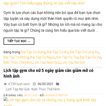
Gym là lựa chọn các bạn không nên bỏ qua để bạn lựa chọn
tập luyện và xây dựng một thân hình quyến rũ mọi ánh nhìn.
Vậy bạn có biết Gym là gì? Những lợi ích mà nó mang lại cho
người tập là gì? Chúng ta cùng tìm hiểu qua bài viết dưới …
TIẾP TỤC ĐỌC
→
Đăng trong
Bài Tập Cơ Bụng
,
Bài Tập Cơ Đùi
,
Bài Tập Cơ Lưng Xô
,
Bài Tập Cơ Mông
,
Bài Tập Cơ Ngực
,
Bài Tập Cơ Tay
,
Bài Tập Cơ Vai
,
Kiến Thức Thể Hình
,
Lịch Tập Nam Giới
,
Lịch Tập Nữ Giới
Lịch tập gym cho nữ 5 ngày giảm cân giảm mỡ có
hình ảnh
6739 lượt xem
06/05/2021
Lịch Tập Nữ Giới
Kiến Thức Thể Hình
ĐÃ ĐĂNG VÀO
04/01/2021
BỞI
ADMINISTRATOR