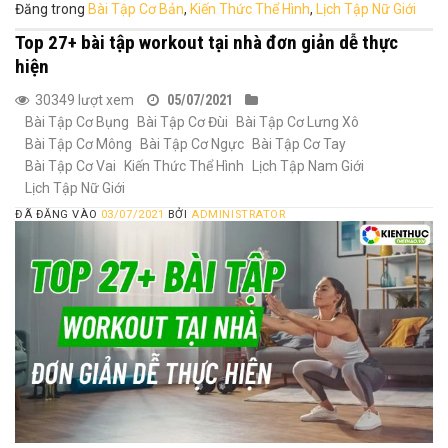
Đăng trong
Bài Tập Cơ Bản
,
Kiến Thức Thể Hình
,
Lịch Tập Nữ Giới
Top 27+ bài tập workout tại nhà đơn giản dễ thực
hiện
30349 lượt xem
05/07/2021
Bài Tập Cơ Bụng
Bài Tập Cơ Đùi
Bài Tập Cơ Lưng Xô
Bài Tập Cơ Mông
Bài Tập Cơ Ngực
Bài Tập Cơ Tay
Bài Tập Cơ Vai
Kiến Thức Thể Hình
Lịch Tập Nam Giới
Lịch Tập Nữ Giới
ĐÃ ĐĂNG VÀO
03/07/2021
BỞI
ADMINISTRATOR