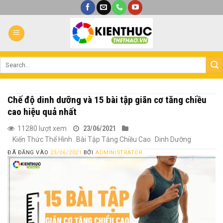
Bỏ
qua
nội
dung
Chế độ dinh dưỡng và 15 bài tập giãn cơ tăng chiều
cao hiệu quả nhất
11280 lượt xem
23/06/2021
Kiến Thức Thể Hình
Bài Tập Tăng Chiều Cao
Dinh Dưỡng
ĐÃ ĐĂNG VÀO
23/06/2021
BỞI
ADMINISTRATOR