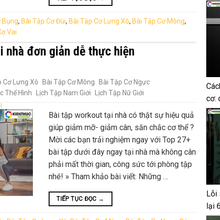
ơ Bụng
,
Bài Tập Cơ Đùi
,
Bài Tập Cơ Lưng Xô
,
Bài Tập Cơ Mông
,
Cơ Vai
i nhà đơn giản dễ thực hiện
p Cơ Lưng Xô
Bài Tập Cơ Mông
Bài Tập Cơ Ngực
Các
c Thể Hình
Lịch Tập Nam Giới
Lịch Tập Nữ Giới
cơ: 
R
Bài tập workout tại nhà có thật sự hiệu quả
giúp giảm mỡ- giảm cân, săn chắc cơ thể ?
Mời các bạn trải nghiệm ngay với Top 27+
bài tập dưới đây ngay tại nhà mà không cân
phải mất thời gian, công sức tới phòng tập
nhé! » Tham khảo bài viết: Những …
Lỗi 
TIẾP TỤC ĐỌC
→
lại 