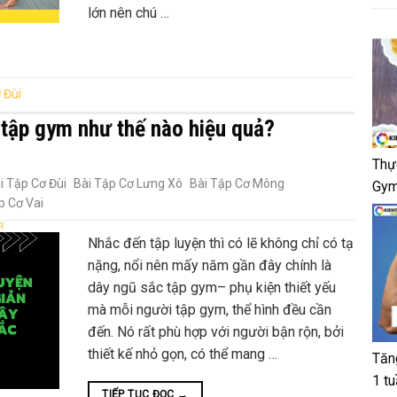
lớn nên chú …
 Đùi
 tập gym như thế nào hiệu quả?
Thự
i Tập Cơ Đùi
Bài Tập Cơ Lưng Xô
Bài Tập Cơ Mông
Gym
p Cơ Vai
R
Nhắc đến tập luyện thì có lẽ không chỉ có tạ
nặng, nổi nên mấy năm gần đây chính là
dây ngũ sắc tập gym– phụ kiện thiết yếu
mà mỗi người tập gym, thể hình đều cần
đến. Nó rất phù hợp với người bận rộn, bởi
thiết kế nhỏ gọn, có thể mang …
Tăn
1 t
TIẾP TỤC ĐỌC
→