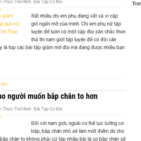
n Thức Thể Hình
Bài Tập Cơ Đùi
Tro
R
Rất nhiều chị em phụ đang vất vả vì cặp
giò ngấn mỡ của mình. Chị em phụ nữ tập
luyện để luôn có một cặp đùi săn chắc thon
thả thì nam giới tập luyện để có đôi cân
y là top các bài tập giảm mỡ đùi mà đang được nhiều bạn
 Đùi
cho người muốn bắp chân to hơn
n Thức Thể Hình
Bài Tập Cơ Đùi
R
Đối với nam giới, ngoài cơ thể lực lưỡng cơ
bắp, bắp chân nhỏ sẽ làm mất điểm dù cho
bắp chân to không phải cứ tập nhiều bài là cơ bắp chân sẽ