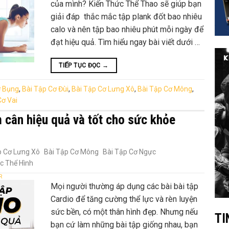
của mình? Kiến Thức Thể Thao sẽ giúp bạn
giải đáp thắc mắc tập plank đốt bao nhiêu
calo và nên tập bao nhiêu phút mỗi ngày để
đạt hiệu quả. Tìm hiểu ngay bài viết dưới …
TIẾP TỤC ĐỌC
→
ơ Bụng
,
Bài Tập Cơ Đùi
,
Bài Tập Cơ Lưng Xô
,
Bài Tập Cơ Mông
,
Cơ Vai
 cân hiệu quả và tốt cho sức khỏe
p Cơ Lưng Xô
Bài Tập Cơ Mông
Bài Tập Cơ Ngực
c Thể Hình
R
Mọi người thường áp dụng các bài bài tập
Cardio để tăng cường thể lực và rèn luyện
sức bền, có một thân hình đẹp. Nhưng nếu
TI
bạn cứ làm những bài tập giống nhau, bạn