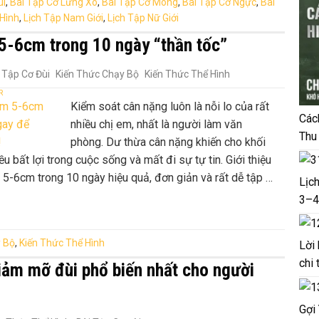
ùi
,
Bài Tập Cơ Lưng Xô
,
Bài Tập Cơ Mông
,
Bài Tập Cơ Ngực
,
Bài
 Hình
,
Lịch Tập Nam Giới
,
Lịch Tập Nữ Giới
m 5-6cm trong 10 ngày “thần tốc”
 Tập Cơ Đùi
Kiến Thức Chạy Bộ
Kiến Thức Thể Hình
R
Kiểm soát cân nặng luôn là nỗi lo của rất
Các
nhiều chị em, nhất là người làm văn
Thu
phòng. Dư thừa cân nặng khiến cho khối
u bất lợi trong cuộc sống và mất đi sự tự tin. Giới thiệu
 5-6cm trong 10 ngày hiệu quả, đơn giản và rất dễ tập …
Lịc
3–4
y Bộ
,
Kiến Thức Thể Hình
Lời
chi 
iảm mỡ đùi phổ biến nhất cho người
Gợi