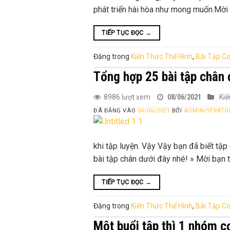
phát triển hài hòa như mong muốn.Mời 
TIẾP TỤC ĐỌC
→
Đăng trong
Kiến Thức Thể Hình
,
Bài Tập Cơ
Tổng hợp 25 bài tập chân 
8986 lượt xem
08/06/2021
Kiế
ĐÃ ĐĂNG VÀO
04/06/2021
BỞI
ADMINISTRATO
khi tập luyện. Vậy Vậy bạn đã biết tậ
bài tập chân dưới đây nhé! » Mời bạn 
TIẾP TỤC ĐỌC
→
Đăng trong
Kiến Thức Thể Hình
,
Bài Tập Cơ
Một buổi tập thì 1 nhóm c