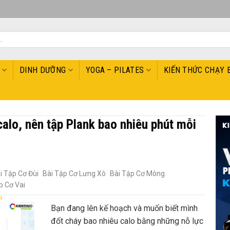
DINH DƯỠNG
YOGA – PILATES
KIẾN THỨC CHẠY 
calo, nên tập Plank bao nhiêu phút mỗi
i Tập Cơ Đùi
Bài Tập Cơ Lưng Xô
Bài Tập Cơ Mông
p Cơ Vai
R
Bạn đang lên kế hoạch và muốn biết mình
đốt cháy bao nhiêu calo bằng những nỗ lực