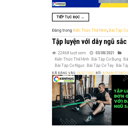
TIẾP TỤC ĐỌC
→
Đăng trong
Kiến Thức Thể Hình
,
Bài Tập Cơ
Tập luyện với dây ngũ sắc
22468 lượt xem
03/08/2021
Kiến Thức Thể Hình
Bài Tập Cơ Bụng
Bà
Bài Tập Cơ Ngực
Bài Tập Cơ Tay
Bài Tậ
ĐÃ ĐĂNG VÀO
24/07/2021
BỞI
ADMINISTRATO