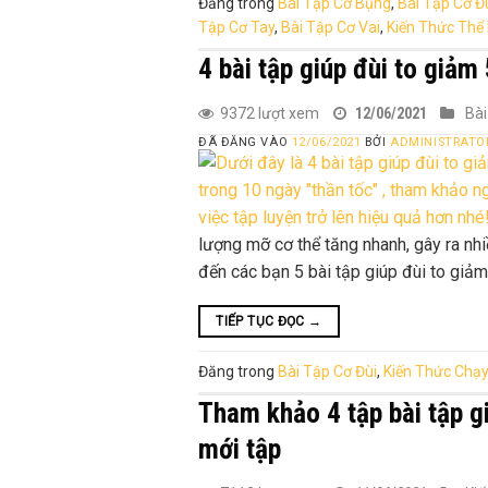
Đăng trong
Bài Tập Cơ Bụng
,
Bài Tập Cơ Đ
Tập Cơ Tay
,
Bài Tập Cơ Vai
,
Kiến Thức Thể
4 bài tập giúp đùi to giả
9372 lượt xem
12/06/2021
Bài
ĐÃ ĐĂNG VÀO
12/06/2021
BỞI
ADMINISTRATO
lượng mỡ cơ thể tăng nhanh, gây ra nhiề
đến các bạn 5 bài tập giúp đùi to giảm
TIẾP TỤC ĐỌC
→
Đăng trong
Bài Tập Cơ Đùi
,
Kiến Thức Chạ
Tham khảo 4 tập bài tập g
mới tập