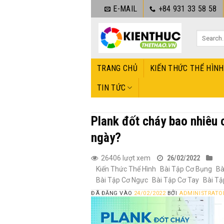
Bỏ
E-MAIL
+84 931 33 58 58
qua
nội
dung
TRANG CHỦ
KIẾN THỨC THỂ HÌNH
TIN TỨC
Plank đốt cháy bao nhiêu 
ngày?
26406 lượt xem
26/02/2022
Kiến Thức Thể Hình
Bài Tập Cơ Bụng
Bà
Bài Tập Cơ Ngực
Bài Tập Cơ Tay
Bài Tậ
ĐÃ ĐĂNG VÀO
24/02/2022
BỞI
ADMINISTRATO