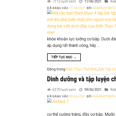
7112 lượt xem
11/06/2021
Kiế
ĐÃ ĐĂNG VÀO
11/06/2021
BỞI
ADMINISTRATO
khỏe khoắn lực lưỡng cơ bắp. Dưới đâ
áp dụng rất thành công, hãy …
TIẾP TỤC ĐỌC
→
Đăng trong
Kiến Thức Thể Hình
,
Bài Tập Cơ
Dinh dưỡng và tập luyện 
6370 lượt xem
09/06/2021
Kiế
ĐÃ ĐĂNG VÀO
09/06/2021
BỞI
ADMINISTRATO
cơ thể cường tráng, đầy cơ bắp. Muốn 