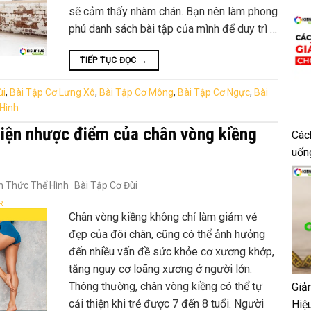
sẽ cảm thấy nhàm chán. Bạn nên làm phong
phú danh sách bài tập của mình để duy trì …
TIẾP TỤC ĐỌC
→
ùi
,
Bài Tập Cơ Lưng Xô
,
Bài Tập Cơ Mông
,
Bài Tập Cơ Ngực
,
Bài
 Hình
thiện nhược điểm của chân vòng kiềng
Các
uốn
n Thức Thể Hình
Bài Tập Cơ Đùi
R
Chân vòng kiềng không chỉ làm giảm vẻ
đẹp của đôi chân, cũng có thể ảnh hưởng
đến nhiều vấn đề sức khỏe cơ xương khớp,
tăng nguy cơ loãng xương ở người lớn.
Thông thường, chân vòng kiềng có thể tự
Giả
cải thiện khi trẻ được 7 đến 8 tuổi. Người
Hiệ