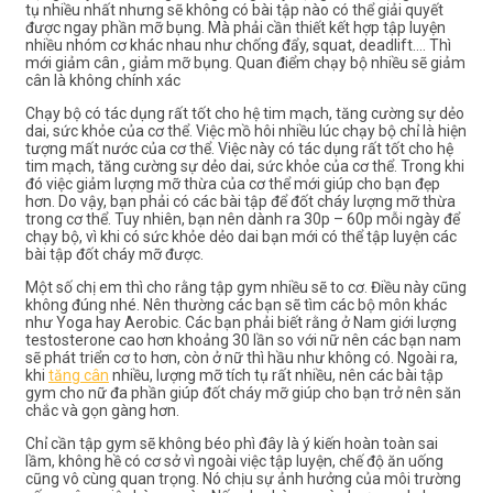
tụ nhiều nhất nhưng sẽ không có bài tập nào có thể giải quyết
được ngay phần mỡ bụng. Mà phải cần thiết kết hợp tập luyện
nhiều nhóm cơ khác nhau như chống đẩy, squat, deadlift…. Thì
mới giảm cân , giảm mỡ bụng. Quan điểm chạy bộ nhiều sẽ giảm
cân là không chính xác
Chạy bộ có tác dụng rất tốt cho hệ tim mạch, tăng cường sự dẻo
dai, sức khỏe của cơ thể. Việc mồ hôi nhiều lúc chạy bộ chỉ là hiện
tượng mất nước của cơ thể. Việc này có tác dụng rất tốt cho hệ
tim mạch, tăng cường sự dẻo dai, sức khỏe của cơ thể. Trong khi
đó việc giảm lượng mỡ thừa của cơ thể mới giúp cho bạn đẹp
hơn. Do vậy, bạn phải có các bài tập để đốt cháy lượng mỡ thừa
trong cơ thể. Tuy nhiên, bạn nên dành ra 30p – 60p mỗi ngày để
chạy bộ, vì khi có sức khỏe dẻo dai bạn mới có thể tập luyện các
bài tập đốt cháy mỡ được.
Một số chị em thì cho rằng tập gym nhiều sẽ to cơ. Điều này cũng
không đúng nhé. Nên thường các bạn sẽ tìm các bộ môn khác
như Yoga hay Aerobic. Các bạn phải biết rằng ở Nam giới lượng
testosterone cao hơn khoảng 30 lần so với nữ nên các bạn nam
sẽ phát triển cơ to hơn, còn ở nữ thì hầu như không có. Ngoài ra,
khi
tăng cân
nhiều, lượng mỡ tích tụ rất nhiều, nên các bài tập
gym cho nữ đa phần giúp đốt cháy mỡ giúp cho bạn trở nên săn
chắc và gọn gàng hơn.
Chỉ cần tập gym sẽ không béo phì đây là ý kiến hoàn toàn sai
lầm, không hề có cơ sở vì ngoài việc tập luyện, chế độ ăn uống
cũng vô cùng quan trọng. Nó chịu sự ảnh hưởng của môi trường