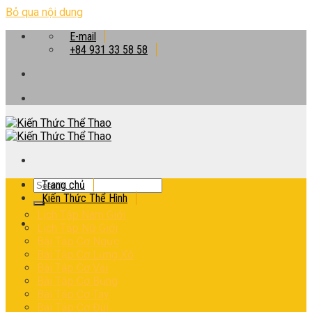
Bỏ qua nội dung
E-mail
+84 931 33 58 58
Trang chủ
Kiến Thức Thể Hình
Lịch Tập Nam Giới
Lịch Tập Nữ Giới
Bài Tập Cơ Ngực
Bài Tập Cơ Lưng Xô
Bài Tập Cơ Vai
Bài Tập Cơ Bụng
Bài Tập Cơ Tay
Bài Tập Cơ Đùi