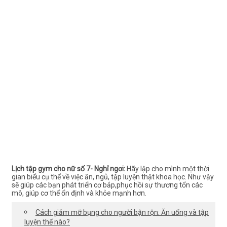
Lịch tập gym cho nữ số 7- Nghỉ ngơi:
Hãy lập cho mình một thời
gian biểu cụ thể về việc ăn, ngủ, tập luyện thật khoa học. Như vậy
sẽ giúp các bạn phát triển cơ bắp,phục hồi sự thương tổn các
mô, giúp cơ thể ổn định và khỏe mạnh hơn.
Cách giảm mỡ bụng cho người bận rộn: Ăn uống và tập
luyện thế nào?