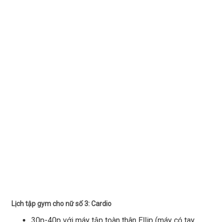
Lịch tập gym cho nữ số 3: Cardio
30p-40p với máy tập toàn thân Ellip (máy có tay