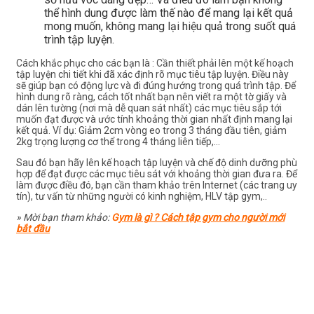
thể hình dung được làm thế nào để mang lại kết quả
mong muốn, không mang lại hiệu quả trong suốt quá
trình tập luyện.
Cách khắc phục cho các bạn là : Cần thiết phải lên một kế hoạch
tập luyện chi tiết khi đã xác định rõ mục tiêu tập luyện. Điều này
sẽ giúp bạn có động lực và đi đúng hướng trong quá trình tập. Để
hình dung rõ ràng, cách tốt nhất bạn nên viết ra một tờ giấy và
dán lên tường (nơi mà dễ quan sát nhất) các mục tiêu sắp tới
muốn đạt được và ước tính khoảng thời gian nhất định mang lại
kết quả. Ví dụ: Giảm 2cm vòng eo trong 3 tháng đầu tiên, giảm
2kg trọng lượng cơ thể trong 4 tháng liên tiếp,…
Sau đó bạn hãy lên kế hoạch tập luyện và chế độ dinh dưỡng phù
hợp để đạt được các mục tiêu sát với khoảng thời gian đưa ra. Để
làm được điều đó, bạn cần tham khảo trên Internet (các trang uy
tín), tư vấn từ những người có kinh nghiệm, HLV tập gym,..
» Mời bạn tham khảo:
G
ym là gì ? Cách tập gym cho người mới
bắt đầu