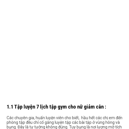
1.1 Tập luyện 7 lịch tập gym cho nữ giảm cân :
Các chuyên gia, huấn luyện viên cho biết, hầu hết các chị em đến
phòng tập đều chỉ cố gắng luyện tập các bài tập ở vùng hông và
bụng. Đây là tư tưởng không đúng. Tuy bụng là nơi lượng mỡ tích