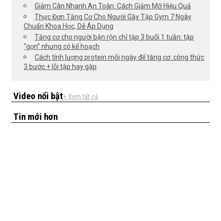
Giảm Cân Nhanh An Toàn: Cách Giảm Mỡ Hiệu Quả
Thực Đơn Tăng Cơ Cho Người Gầy Tập Gym 7 Ngày
Chuẩn Khoa Học, Dễ Áp Dụng
Tăng cơ cho người bận rộn chỉ tập 3 buổi 1 tuần: tập
“gọn” nhưng có kế hoạch
Cách tính lượng protein mỗi ngày để tăng cơ: công thức
3 bước + lỗi tập hay gặp
Video nổi bật
+ Xem tất cả
Tin mới hơn