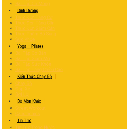
Bài Tập Cơ Mông
Dinh Dưỡng
Thực Đơn Tăng Cơ
Thực Đơn Tăng Cân
Thực Đơn Giảm Cân
Thực Phẩm Bổ Sung
Sức Khỏe
Yoga – Pilates
Bài Tập Cơ Bản
Bài Tập Giảm Mỡ
Bài Tập Sức Khỏe
Bài Tập Tăng Chiều Cao
Kiến Thức Chạy Bộ
Chạy Bộ
Đạp Xe
Bơi Lội
Bộ Môn Khác
Street Workout
Calisthenics
Tin Tức
Tin Tức Trong Nước