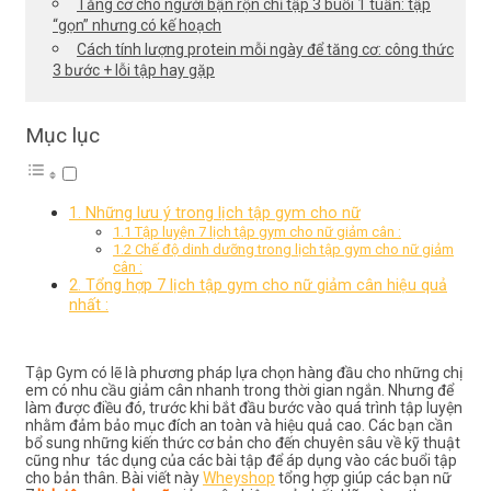
Tăng cơ cho người bận rộn chỉ tập 3 buổi 1 tuần: tập
“gọn” nhưng có kế hoạch
Cách tính lượng protein mỗi ngày để tăng cơ: công thức
3 bước + lỗi tập hay gặp
Mục lục
1. Những lưu ý trong lịch tập gym cho nữ
1.1 Tập luyện 7 lịch tập gym cho nữ giảm cân :
1.2 Chế độ dinh dưỡng trong lịch tập gym cho nữ giảm
cân :
2. Tổng hợp 7 lịch tập gym cho nữ giảm cân hiệu quả
nhất :
Tập Gym có lẽ là phương pháp lựa chọn hàng đầu cho những chị
em có nhu cầu giảm cân nhanh trong thời gian ngắn. Nhưng để
làm được điều đó, trước khi bắt đầu bước vào quá trình tập luyện
nhằm đảm bảo mục đích an toàn và hiệu quả cao. Các bạn cần
bổ sung những kiến thức cơ bản cho đến chuyên sâu về kỹ thuật
cũng như tác dụng của các bài tập để áp dụng vào các buổi tập
cho bản thân. Bài viết này
Wheyshop
tổng hợp giúp các bạn nữ