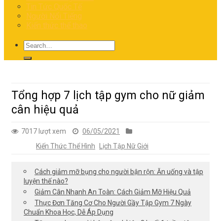
Tin Tức Quốc Tế
Người Nổi Tiếng
Kiến thức thể thao
Tổng hợp 7 lịch tập gym cho nữ giảm
cân hiệu quả
7017 lượt xem
06/05/2021
Kiến Thức Thể Hình
Lịch Tập Nữ Giới
Cách giảm mỡ bụng cho người bận rộn: Ăn uống và tập
luyện thế nào?
Giảm Cân Nhanh An Toàn: Cách Giảm Mỡ Hiệu Quả
Thực Đơn Tăng Cơ Cho Người Gầy Tập Gym 7 Ngày
Chuẩn Khoa Học, Dễ Áp Dụng