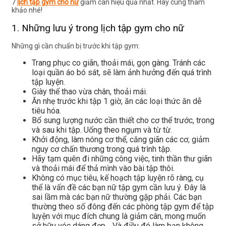
7
lịch tập gym cho nữ
giảm cân hiệu quả nhất. Hãy cùng tham
khảo nhé!
1. Những lưu ý trong lịch tập gym cho nữ
Những gì cần chuẩn bị trước khi tập gym:
Trang phục co giãn, thoải mái, gọn gàng. Tránh các
loại quần áo bó sát, sẽ làm ảnh hưởng đến quá trình
tập luyện.
Giày thể thao vừa chân, thoải mái.
Ăn nhẹ trước khi tập 1 giờ, ăn các loại thức ăn dễ
tiêu hóa.
Bổ sung lượng nước cần thiết cho cơ thể trước, trong
và sau khi tập. Uống theo ngụm và từ từ.
Khởi động, làm nóng cơ thể, căng giãn các cơ, giảm
nguy cơ chấn thương trong quá trình tập.
Hãy tạm quên đi những công việc, tinh thần thư giãn
và thoải mái để thả mình vào bài tập thôi.
Không có mục tiêu, kế hoạch tập luyện rõ ràng, cụ
thể là vấn đề các bạn nữ tập gym cần lưu ý. Đây là
sai lầm mà các bạn nữ thường gặp phải. Các bạn
thường theo số đông đến các phòng tập gym để tập
luyện với mục đích chung là giảm cân, mong muốn
sở hữu vóc dáng đẹp… Và điều đó làm bạn không