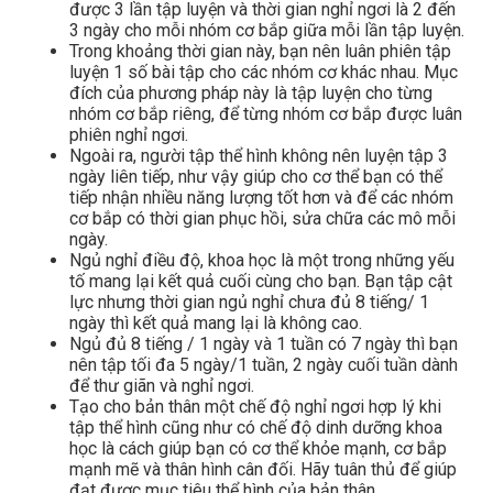
được 3 lần tập luyện và thời gian nghỉ ngơi là 2 đến
3 ngày cho mỗi nhóm cơ bắp giữa mỗi lần tập luyện.
Trong khoảng thời gian này, bạn nên luân phiên tập
luyện 1 số bài tập cho các nhóm cơ khác nhau. Mục
đích của phương pháp này là tập luyện cho từng
nhóm cơ bắp riêng, để từng nhóm cơ bắp được luân
phiên nghỉ ngơi.
Ngoài ra, người tập thể hình không nên luyện tập 3
ngày liên tiếp, như vậy giúp cho cơ thể bạn có thể
tiếp nhận nhiều năng lượng tốt hơn và để các nhóm
cơ bắp có thời gian phục hồi, sửa chữa các mô mỗi
ngày.
Ngủ nghỉ điều độ, khoa học là một trong những yếu
tố mang lại kết quả cuối cùng cho bạn. Bạn tập cật
lực nhưng thời gian ngủ nghỉ chưa đủ 8 tiếng/ 1
ngày thì kết quả mang lại là không cao.
Ngủ đủ 8 tiếng / 1 ngày và 1 tuần có 7 ngày thì bạn
nên tập tối đa 5 ngày/1 tuần, 2 ngày cuối tuần dành
để thư giãn và nghỉ ngơi.
Tạo cho bản thân một chế độ nghỉ ngơi hợp lý khi
tập thể hình cũng như có chế độ dinh dưỡng khoa
học là cách giúp bạn có cơ thể khỏe mạnh, cơ bắp
mạnh mẽ và thân hình cân đối. Hãy tuân thủ để giúp
đạt được mục tiêu thể hình của bản thân