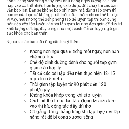
sống, công việc hàng ngày. Nếu như hàng ngày lượng calo bạn
nạp vào cơ thể nhiều hơn lượng calo được đốt cháy thì các bạn
vẫn béo lên. Bạn sẽ không béo phì ngay, mà dừng tập gym thì
các cơ của bạn sẽ không phát triển nữa, thậm chí có thể teo lại.
Vì vậy, nếu không thể đến phòng tập để luyện tập thì bạn cũng
nên sắp xếp tập luyện các bài tập gym tại nhà đơn giản để duy trị
khối lượng cơ bắp, đây cũng như một cách để rèn luyện, giữ gìn
sức khỏe cho bản thân.
Ngoài ra các bạn nữ cũng cần lưu ý thêm:
Không nên ngủ quá 8 tiếng mỗi ngày, nên hạn
chế ngủ trưa
Chế độ dinh dưỡng dành cho người tập gym
giảm cân hợp lý
Tất cả các bài tập đều nên thực hiện 12-15
reps trên 5 sets
Thời gian tập luyện từ 90 phút đến 120
phút/ngày
Không khóa khớp trong khi tập luyện
Cách hít thở trong lúc tập: động tác nào kéo
vào thì hít, động tác đẩy thì thở
Cố gắng đứng thẳng lưng khi tập luyện, vì tập
nặng rất dễ bị cong xương sống