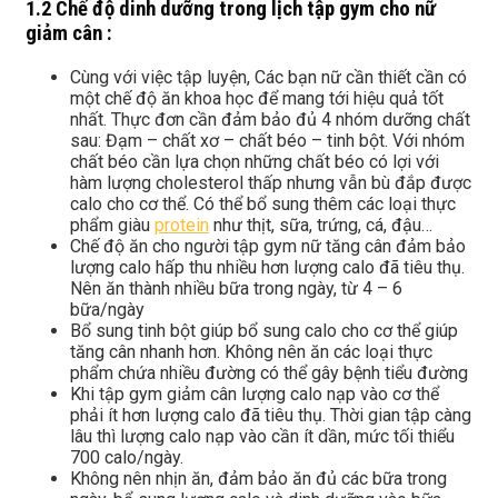
1.2 Chế độ dinh dưỡng trong lịch tập gym cho nữ
giảm cân :
Cùng với việc tập luyện, Các bạn nữ cần thiết cần có
một chế độ ăn khoa học để mang tới hiệu quả tốt
nhất. Thực đơn cần đảm bảo đủ 4 nhóm dưỡng chất
sau: Đạm – chất xơ – chất béo – tinh bột. Với nhóm
chất béo cần lựa chọn những chất béo có lợi với
hàm lượng cholesterol thấp nhưng vẫn bù đắp được
calo cho cơ thể. Có thể bổ sung thêm các loại thực
phẩm giàu
protein
như thịt, sữa, trứng, cá, đậu…
Chế độ ăn cho người tập gym nữ tăng cân đảm bảo
lượng calo hấp thu nhiều hơn lượng calo đã tiêu thụ.
Nên ăn thành nhiều bữa trong ngày, từ 4 – 6
bữa/ngày
Bổ sung tinh bột giúp bổ sung calo cho cơ thể giúp
tăng cân nhanh hơn. Không nên ăn các loại thực
phẩm chứa nhiều đường có thể gây bệnh tiểu đường
Khi tập gym giảm cân lượng calo nạp vào cơ thể
phải ít hơn lượng calo đã tiêu thụ. Thời gian tập càng
lâu thì lượng calo nạp vào cần ít dần, mức tối thiểu
700 calo/ngày.
Không nên nhịn ăn, đảm bảo ăn đủ các bữa trong