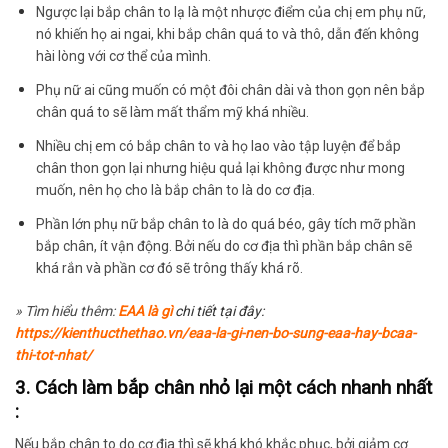
Ngược lại bắp chân to lạ là một nhược điểm của chị em phụ nữ,
nó khiến họ ai ngai, khi bắp chân quá to và thô, dẫn đến không
hài lòng với cơ thể của mình.
Phụ nữ ai cũng muốn có một đôi chân dài và thon gọn nên bắp
chân quá to sẽ làm mất thẩm mỹ khá nhiều.
Nhiều chị em có bắp chân to và họ lao vào tập luyện để bắp
chân thon gọn lại nhưng hiệu quả lại không được như mong
muốn, nên họ cho là bắp chân to là do cơ địa.
Phần lớn phụ nữ bắp chân to là do quá béo, gây tích mỡ phần
bắp chân, ít vận động. Bởi nếu do cơ địa thì phần bắp chân sẽ
khá rắn và phần cơ đó sẽ trông thấy khá rõ.
» Tìm hiểu thêm:
EAA là gì
chi tiết tại đây:
https://kienthucthethao.vn/eaa-la-gi-nen-bo-sung-eaa-hay-bcaa-
thi-tot-nhat/
3. Cách làm bắp chân nhỏ lại một cách nhanh nhất
:
Nếu bắp chân to do cơ địa thì sẽ khá khó khắc phục, bởi giảm cơ