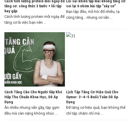
Cách tính lượng protein mỗi ngày để
Lỗi sai khiến tập mãi không tăng cơ:
tăng cơ: công thức 3 bước + lỗi tập
soi lại 6 nhóm bài tập “xây cơ”
hay gặp
Bạn tập đều, mồ hôi đổ nhiều, tạ
Cách tính lượng protein mỗi ngày để
cũng tăng… nhưng cơ vẫn ...
tăng cơ là việc bạn nên ...
Cách Tăng Cân Cho Người Gầy Khó
Lịch Tập Tăng Cơ Hiệu Quả Cho
Hấp Thu Chuẩn Khoa Học, Dễ Áp
Gymer: 3–4–5 Buổi/Tuần Dễ Áp
Dụng
Dụng
Ăn nhiều nhưng vẫn gầy, tập gym
Để tăng cơ hiệu quả, bạn không thể
đều mà cân nặng không nhúc ...
chỉ tập chăm chỉ mà ...