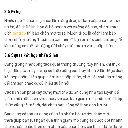
3.5 Đi bộ
Nhiều người quan niệm sai lầm rằng đi bộ sẽ làm bắp chân to. Tuy
nhiên, đó chỉ là khi bạn đi bộ nhanh với cường độ cao, nhằm mục
đích
tăng cơ
thì bắp chân mới to ra. Muốn đi bộ là cách làm bắp
chân nhỏ lại trong 1 tuần thì bạn nên đi bộ với mức bình thường để
làm nóng cơ thể, tác động đốt cháy mỡ thừa ở vùng bắp chân.
3.6 Squat kết hợp nhấn 2 lần
Cũng giống như động tác squat thông thường, tuy nhiên, khi thực
hiện động tác này lúc hạ cơ thể xuống bạn hãy nhấn 2 lần. Mục đích
kết hợp nhấn 2 lần giúp giảm size bắp chân, nhớ siết chặt cơ mông
để làm săn chắc cơ đùi hiệu quả nhé!
Các bạn cần phải
xây dựng một chế độ ăn cũng như tập luyện để
giảm mỡ một cách khoa học, khi các bạn giảm mỡ, phần mỡ ở bắp
chân cũng sẽ mất đi, đôi chân bạn cũng sẽ thon gọn trở lại.
Bạn cũng có thể sử dụng các sản phẩm hỗ trợ đốt cháy mỡ
thừa
giúp bạn rút ngắn quá trình giảm mỡ
cũng sẽ được đốt nhanh
chóng,
săn chắc thon gọn phần bắp chân hơn
, cải thiện được được