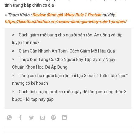
tình trạng
bắp chân cơ địa
.
» Tham Khảo :
Review đánh giá Whey Rule 1 Protein
tại đây
:
https://kienthucthethao.vn/review-danh-gia-whey-rule-1-protein/
Cách giảm mỡ bụng cho người bận rộn: Ăn uống và tập
luyện thế nào?
Giảm Cân Nhanh An Toàn: Cách Giảm Mỡ Hiệu Quả
Thực Đơn Tăng Cơ Cho Người Gầy Tập Gym 7 Ngày
Chuẩn Khoa Học, Dễ Áp Dụng
Tăng cơ cho người bận rộn chỉ tập 3 buổi 1 tuần: tập “gọn”
nhưng có kế hoạch
Cách tính lượng protein mỗi ngày để tăng cơ: công thức 3
bước + lỗi tập hay gặp