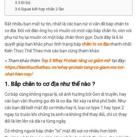
3.5 Đi bộ
3.6 Squat kết hợp nhấn 2 lần
Rất nhiều bạn mất tự tin, nhất là các bạn nữ vì vấn đề bắp
chân to
cơ địa.
Đối với đàn ông họ có muốn có
một cặp bắp chân to,
còn với
phụ nữ họ lại muốn có một bắp chân thon gọn
. Dưới đây là 6 bí
quyết giúp bạn khắc phục tình trạng bắp
chân to cơ địa
nhanh nhất.
Kiến Thức Thể Thao mời các bạn cùng tham khảo.
» Tham khảo thêm
Top 5 Whey Protein tăng cơ giảm mỡ
tại đây
:
https://kienthucthethao.vn/whey-protein-tang-co-giam-mo-tot-
nhat-hien-nay/
1. Bắp chân to cơ địa như thế nào ?
Cơ bắp cũng không ngoại lệ, sẽ ảnh hưởng bởi
Gen
di truyền
, hay
các bạn vẫn thường gọi đó là cơ địa.
Nó xảy ra khá phổ biến
.
Như
các bạn đã biết
mật độ cơ nhiều hay ít, loại cơ type 1 hay type 2
ngay
từ trước khi chúng ta sinh ra
không thể thay đổi,
chỉ có thay
đổi là
lớn lên và dài ra từng ngày.
Có những người bắp chân
“to” mật độ sợi cơ nhiều hơn bình