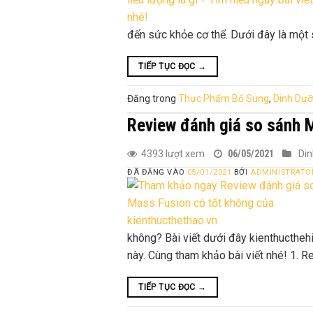
đến sức khỏe cơ thể. Dưới đây là một
TIẾP TỤC ĐỌC
→
Đăng trong
Thực Phẩm Bổ Sung
,
Dinh Dư
Review đánh giá so sánh 
4393 lượt xem
06/05/2021
Di
ĐÃ ĐĂNG VÀO
05/01/2021
BỞI
ADMINISTRATO
không? Bài viết dưới đây kienthuctheh
này. Cùng tham khảo bài viết nhé! 1. 
TIẾP TỤC ĐỌC
→