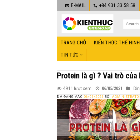
Bỏ
E-MAIL
+84 931 33 58 58
qua
nội
dung
TRANG CHỦ
KIẾN THỨC THỂ HÌNH
TIN TỨC
Protein là gì ? Vai trò của
4911 lượt xem
06/05/2021
Di
ĐÃ ĐĂNG VÀO
06/01/2021
BỞI
ADMINISTRATO