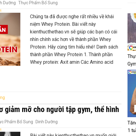
nh Dưỡng
Thực Phẩm Bổ Sung
R
Chúng ta đã được nghe rất nhiều về khái
niệm Whey Protein. Bài viết này
kienthucthethao.vn sẽ giúp các bạn có cái
nhìn chính xác hơn về thành phần Whey
Protein. Hãy cùng tìm hiểu nhé! Danh sách
thành phần Whey Protein 1. Thành phần
Thự
Whey protein: Axit amin Các Amino acid
Gym
ung
ơ giảm mỡ cho người tập gym, thể hình
ực Phẩm Bổ Sung
Dinh Dưỡng
Tăn
1 t
R
Bài viết này kienthucthethao.vn muốn giới