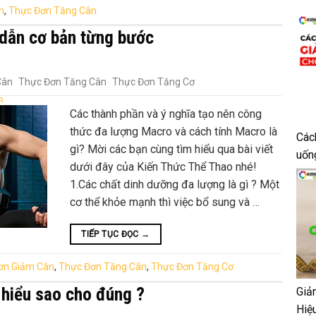
h
,
Thực Đơn Tăng Cân
dẫn cơ bản từng bước
Cân
Thực Đơn Tăng Cân
Thực Đơn Tăng Cơ
R
Các thành phần và ý nghĩa tạo nên công
thức đa lượng Macro và cách tính Macro là
Các
gì? Mời các bạn cùng tìm hiểu qua bài viết
uốn
dưới đây của Kiến Thức Thể Thao nhé!
1.Các chất dinh dưỡng đa lượng là gì ? Một
cơ thể khỏe mạnh thì việc bổ sung và …
TIẾP TỤC ĐỌC
→
ơn Giảm Cân
,
Thực Đơn Tăng Cân
,
Thực Đơn Tăng Cơ
 hiểu sao cho đúng ?
Giả
Hiệ