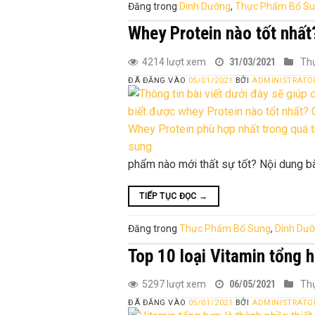
Đăng trong
Dinh Dưỡng
,
Thực Phẩm Bổ S
Whey Protein nào tốt nhấ
4214 lượt xem
31/03/2021
Th
ĐÃ ĐĂNG VÀO
05/01/2021
BỞI
ADMINISTRATO
phẩm nào mới thất sự tốt? Nội dung bài
TIẾP TỤC ĐỌC
→
Đăng trong
Thực Phẩm Bổ Sung
,
Dinh Dư
Top 10 loại Vitamin tổng 
5297 lượt xem
06/05/2021
Th
ĐÃ ĐĂNG VÀO
05/01/2021
BỞI
ADMINISTRATO