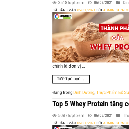
3518 lượt xem
06/05/2021
Di
ĐÃ ĐĂNG VÀO
05/01/2021
BỞI
ADMINISTRATO
chính là đơn vị …
TIẾP TỤC ĐỌC
→
Đăng trong
Dinh Dưỡng
,
Thực Phẩm Bổ S
Top 5 Whey Protein tăng c
5087 lượt xem
06/05/2021
Th
ĐÃ ĐĂNG VÀO
05/01/2021
BỞI
ADMINISTRATO