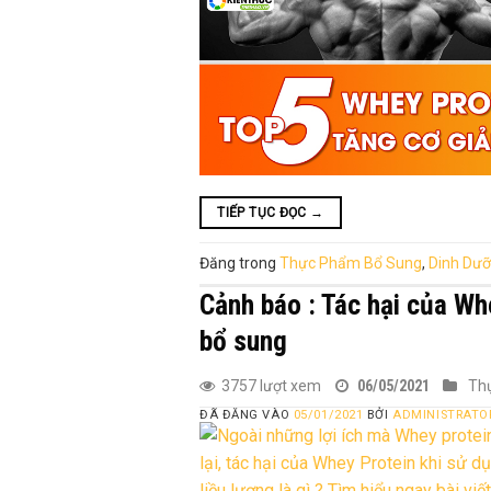
TIẾP TỤC ĐỌC
→
Đăng trong
Thực Phẩm Bổ Sung
,
Dinh Dư
Cảnh báo : Tác hại của Whe
bổ sung
3757 lượt xem
06/05/2021
Th
ĐÃ ĐĂNG VÀO
05/01/2021
BỞI
ADMINISTRATO