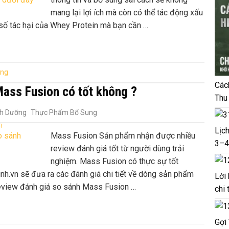
mang lại lợi ích mà còn có thể tác động xấu
 số tác hại của Whey Protein mà bạn cần …
ỡng
Các
Mass Fusion có tốt không ?
Thu
nh Dưỡng
Thực Phẩm Bổ Sung
R
Lịc
Mass Fusion Sản phẩm nhận được nhiều
3–4
review đánh giá tốt từ người dùng trải
nghiệm. Mass Fusion có thực sự tốt
inh.vn sẽ đưa ra các đánh giá chi tiết về dòng sản phẩm
Lời
Review đánh giá so sánh Mass Fusion …
chi 
Gợi