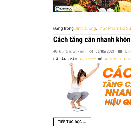
Đăng trong
Dinh Dưỡng
,
Thực Phẩm Bổ S
Cách tăng cân nhanh khôn
6515 lượt xem
06/05/2021
Di
ĐÃ ĐĂNG VÀO
06/01/2021
BỞI
ADMINISTRATO
TIẾP TỤC ĐỌC
→