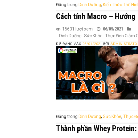
Đăng trong
Dinh Dưỡng
,
Kiến Thức Thể Hìn
Cách tính Macro – Hướng 
15631 lượt xem
06/05/2021
Dinh Dưỡng
Sức Khỏe
Thực Đơn Giảm 
ĐÃ ĐĂNG VÀO
05/01/2021
BỞI
ADMINISTRATO
Đăng trong
Dinh Dưỡng
,
Sức Khỏe
,
Thực Đ
Thành phần Whey Protein: