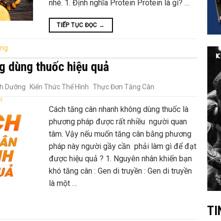
nhé. 1. Định nghĩa Protein Protein là gì? …
TIẾP TỤC ĐỌC
→
ung
g dùng thuốc hiệu quả
nh Dưỡng
Kiến Thức Thể Hình
Thực Đơn Tăng Cân
R
Cách tăng cân nhanh không dùng thuốc là
phương pháp được rất nhiều người quan
tâm. Vậy nếu muốn tăng cân bằng phương
pháp này người gầy cần phải làm gì để đạt
được hiệu quả ? 1. Nguyên nhân khiến bạn
khó tăng cân : Gen di truyền : Gen di truyền
là một …
TI