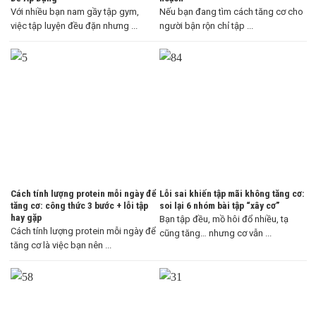
Với nhiều bạn nam gầy tập gym,
Nếu bạn đang tìm cách tăng cơ cho
việc tập luyện đều đặn nhưng ...
người bận rộn chỉ tập ...
Cách tính lượng protein mỗi ngày để
Lỗi sai khiến tập mãi không tăng cơ:
tăng cơ: công thức 3 bước + lỗi tập
soi lại 6 nhóm bài tập “xây cơ”
hay gặp
Bạn tập đều, mồ hôi đổ nhiều, tạ
Cách tính lượng protein mỗi ngày để
cũng tăng… nhưng cơ vẫn ...
tăng cơ là việc bạn nên ...