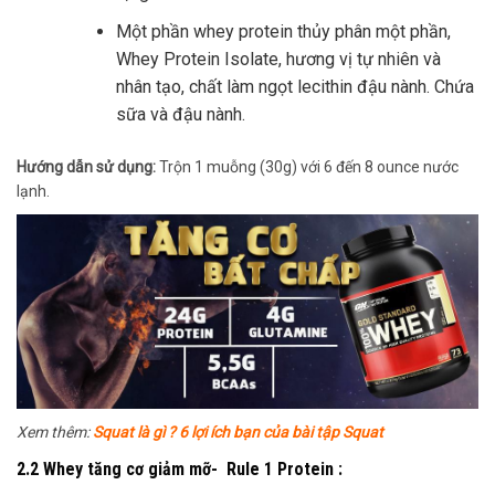
Một phần whey protein thủy phân một phần,
Whey Protein Isolate, hương vị tự nhiên và
nhân tạo, chất làm ngọt lecithin đậu nành. Chứa
sữa và đậu nành.
Hướng dẫn sử dụng:
Trộn 1 muỗng (30g) với 6 đến 8 ounce nước
lạnh.
Xem thêm:
Squat là gì ? 6 lợi ích bạn của bài tập Squat
2.2 Whey tăng cơ giảm mỡ- Rule 1 Protein :