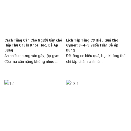
Cách Tăng Cân Cho Người Gầy Khó
Lịch Tập Tăng Cơ Hiệu Quả Cho
Hấp Thu Chuẩn Khoa Học, Dễ Áp
Gymer: 3–4–5 Buổi/Tuần Dễ Áp
Dụng
Dụng
Ăn nhiều nhưng vẫn gầy, tập gym
Để tăng cơ hiệu quả, bạn không thể
đều mà cân nặng không nhúc ...
chỉ tập chăm chỉ mà ...