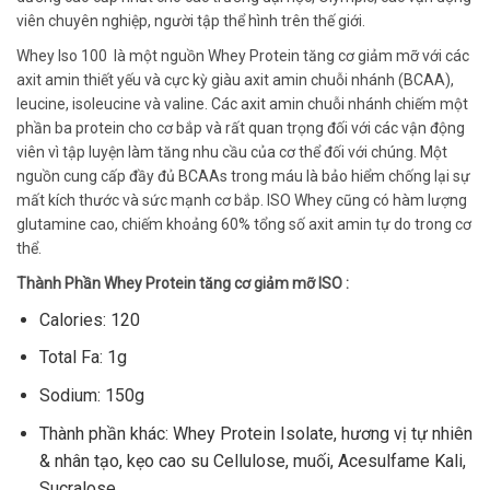
viên chuyên nghiệp, người tập thể hình trên thế giới.
Whey Iso 100 là một nguồn Whey Protein tăng cơ giảm mỡ với các
axit amin thiết yếu và cực kỳ giàu axit amin chuỗi nhánh (BCAA),
leucine, isoleucine và valine. Các axit amin chuỗi nhánh chiếm một
phần ba protein cho cơ bắp và rất quan trọng đối với các vận động
viên vì tập luyện làm tăng nhu cầu của cơ thể đối với chúng. Một
nguồn cung cấp đầy đủ BCAAs trong máu là bảo hiểm chống lại sự
mất kích thước và sức mạnh cơ bắp. ISO Whey cũng có hàm lượng
glutamine cao, chiếm khoảng 60% tổng số axit amin tự do trong cơ
thể.
Thành Phần Whey Protein tăng cơ giảm mỡ ISO :
Calories: 120
Total Fa: 1g
Sodium: 150g
Thành phần khác: Whey Protein Isolate, hương vị tự nhiên
& nhân tạo, kẹo cao su Cellulose, muối, Acesulfame Kali,
Sucralose.