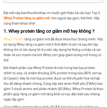
Bài viết này kienthucthethao.vn muốn giới thiệu tới các bạn Top 5
Whey Protein tăng cơ giảm mỡ
cho người tập gym, thể hình. Hãy
cùng tham khảo nhé!
1. Whey protein tăng cơ giảm mỡ hay không ?
Whey Protein
tăng cơ giảm mỡ đã được khoa học chứng minh. Việc
sử dụng Whey tăng cơ giảm mỡ ở thời điểm trước và sau khi tập
không chỉ có tác dụng hỗ trợ việc xây dựng hệ thống cơ bắp và cải
thiện về sức mạnh mà bột Whey còn giúp giảm lượng mỡ trong cơ
thể.
Bởi thành phần của Whey Protein là một trong hai loại protein
chính từ sữa, và chiếm khoảng 20% protein trong sữa (80% còn lại
là Casein). Đây là một loại protein được cơ thể chuyển hóa và hấp
thu dễ dàng nhanh chóng, Cung cấp axit amin thiết yếu (EAAs) bao
gồm 3 chuỗi amino axit phân nhánh (BCAAs). Whey Protein là thực
phẩm giúp tăng cơ giảm mỡ tăng khối cơ nạc đặc biệt sau những
ngày tập gym.
Trong Whey protein chứa nhiều BCAA giúp bảo vệ các tế bào cơ