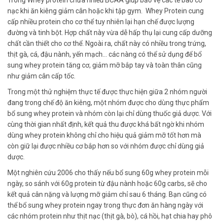
nạc khi ăn kiêng giảm cân hoặc khi tập gym. Whey Protein cung
cấp nhiều protein cho cơ thể tuy nhiên lại hạn chế được lượng
đường và tinh bột. Hợp chất này vừa dễ hấp thụ lại cung cấp dưỡng
chất cần thiết cho cơ thể. Ngoài ra, chất này có nhiều trong trứng,
thịt gà, cá, đậu nành, yến mạch… các nàng có thể sử dụng để bổ
sung whey protein tăng cơ, giảm mỡ bắp tay và toàn thân cũng
như giảm cân cấp tốc.
Trong một thử nghiệm thực tế được thực hiện giữa 2 nhóm người
đang trong chế độ ăn kiêng, một nhóm được cho dùng thực phẩm
bổ sung whey protein và nhóm còn lại chỉ dùng thuốc giả dược. Với
cùng thời gian nhất định, kết quả thu được khá bất ngờ khi nhóm
dùng whey protein không chỉ cho hiệu quả giảm mỡ tốt hơn mà
còn giữ lại được nhiều cơ bắp hơn so với nhóm được chỉ dùng giả
dược.
Một nghiên cứu 2006 cho thấy nếu bổ sung 60g whey protein mỗi
ngày, so sánh với 60g protein từ đậu nành hoặc 60g carbs, sẽ cho
kết quả cân nặng và lượng mỡ giảm chỉ sau 6 tháng. Bạn cũng có
thể bổ sung whey protein ngay trong thực đơn ăn hàng ngày với
các nhóm protein như thịt nạc (thịt gà, bò), cá hồi, hạt chia hay phô