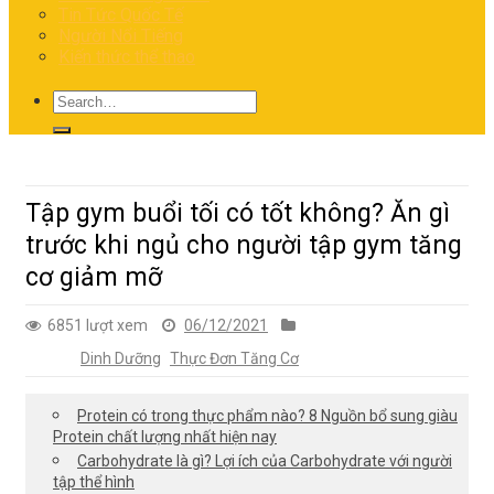
Tin Tức Quốc Tế
Người Nổi Tiếng
Kiến thức thể thao
Tập gym buổi tối có tốt không? Ăn gì
trước khi ngủ cho người tập gym tăng
cơ giảm mỡ
6851 lượt xem
06/12/2021
Dinh Dưỡng
Thực Đơn Tăng Cơ
Protein có trong thực phẩm nào? 8 Nguồn bổ sung giàu
Protein chất lượng nhất hiện nay
Carbohydrate là gì? Lợi ích của Carbohydrate với người
tập thể hình