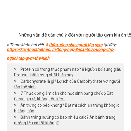
Những vấn đề cần chú ý đối với người tập gym khi ăn tố
» Tham khảo bài viết:
8
thức uống cho người tập gym
tại đây:
https://kienthucthethao.vn/tong-hop-8-loai-thuc-uong-cho-
nguoi-tap-gym-the-hinh
Protein có trong thực phẩm nào? 8 Nguồn bổ sung giàu
Protein chất lượng nhất hiện nay
Carbohydrate là gì? Lợi ích của Carbohydrate với người
tập thể hình
7 Thực đơn giảm cân cho học sinh bằng chế độ Eat
Clean giá rẻ, không tốn kém
Ăn trứng có béo không? Bật mí cách ăn trứng không lo
bị tăng cân
Bánh tráng nướng có bao nhiêu calo? Ăn bánh tráng
nướng liệu có tốt không?