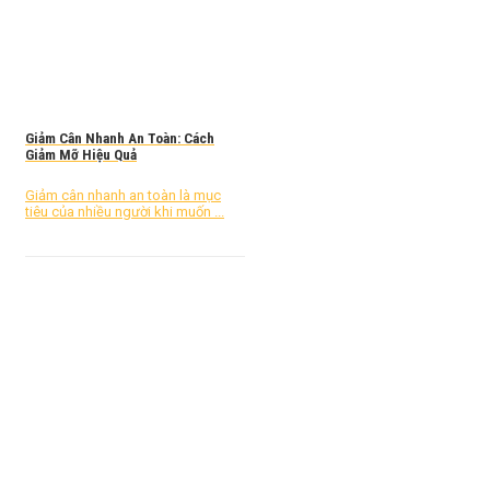
Giảm Cân Nhanh An Toàn: Cách
Giảm Mỡ Hiệu Quả
Giảm cân nhanh an toàn là mục
tiêu của nhiều người khi muốn ...