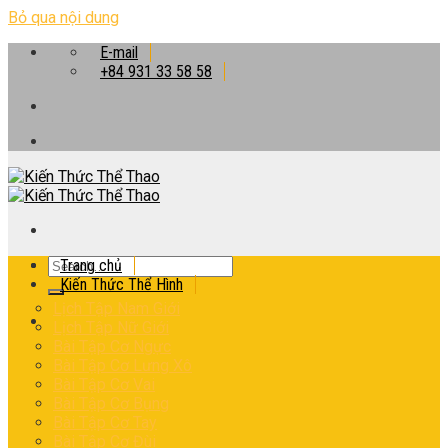
Bỏ qua nội dung
E-mail
+84 931 33 58 58
Trang chủ
Kiến Thức Thể Hình
Lịch Tập Nam Giới
Lịch Tập Nữ Giới
Bài Tập Cơ Ngực
Bài Tập Cơ Lưng Xô
Bài Tập Cơ Vai
Bài Tập Cơ Bụng
Bài Tập Cơ Tay
Bài Tập Cơ Đùi