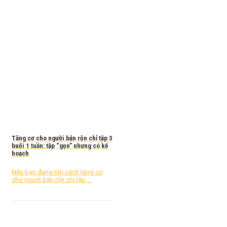
Tăng cơ cho người bận rộn chỉ tập 3
buổi 1 tuần: tập “gọn” nhưng có kế
hoạch
Nếu bạn đang tìm cách tăng cơ
cho người bận rộn chỉ tập ...