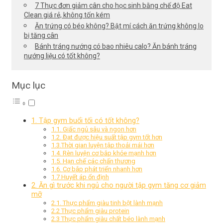
7 Thực đơn giảm cân cho học sinh bằng chế độ Eat
Clean giá rẻ, không tốn kém
Ăn trứng có béo không? Bật mí cách ăn trứng không lo
bị tăng cân
Bánh tráng nướng có bao nhiêu calo? Ăn bánh tráng
nướng liệu có tốt không?
Mục lục
1. Tập gym buổi tối có tốt không?
1.1. Giấc ngủ sâu và ngon hơn
1.2. Đạt được hiệu suất tập gym tốt hơn
1.3.Thời gian luyện tập thoải mái hơn
1.4. Rèn luyện cơ bắp khỏe mạnh hơn
1.5. Hạn chế các chấn thương
1.6. Cơ bắp phát triển nhanh hơn
1.7 Huyết áp ổn định
2. Ăn gì trước khi ngủ cho người tập gym tăng cơ giảm
mỡ
2.1. Thực phẩm giàu tinh bột lành mạnh
2.2 Thực phẩm giàu protein
2.3 Thực phẩm giàu chất béo lành mạnh