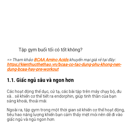
Tập gym buổi tối có tốt không?
=> Tham khảo
BCAA Amino Acids
khuyến mại giá rẻ tại đây:
https://kienthucthethao.vn/bcaa-co-tac-dung-phu-khong-nen-
dung-bcaa-hay-pre-workout
1.1. Giấc ngủ sâu và ngon hơn
Các hoạt động thể dục, cử tạ, các bài tập trên máy chạy bộ, đu
xà… sẽ khiến cơ thể tiết ra endorphin, giúp tinh thần của bạn
sảng khoái, thoải mái.
Ngoài ra, tập gym trong một thời gian sẽ khiến cơ thể hoạt động,
tiêu hao năng lượng khiến bạn cảm thấy mệt mỏi nên dễ đi vào
giấc ngủ và ngủ ngon hơn.