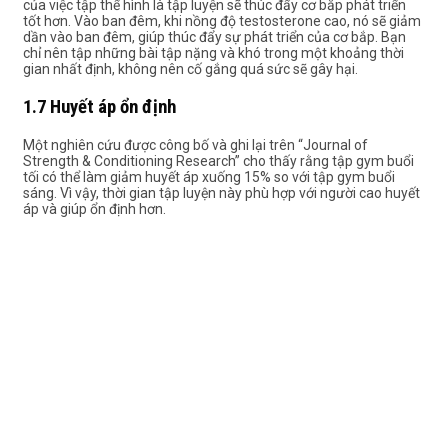
của việc tập thể hình là tập luyện sẽ thúc đẩy cơ bắp phát triển
tốt hơn. Vào ban đêm, khi nồng độ testosterone cao, nó sẽ giảm
dần vào ban đêm, giúp thúc đẩy sự phát triển của cơ bắp.
Bạn
chỉ nên tập những bài tập nặng và khó trong một khoảng thời
gian nhất định, không nên cố gắng quá sức sẽ gây hại.
1.7 Huyết áp ổn định
Một nghiên cứu được công bố và ghi lại trên “Journal of
Strength & Conditioning Research” cho thấy rằng tập gym buổi
tối có thể làm giảm huyết áp xuống 15% so với tập gym buổi
sáng. Vì vậy, thời gian tập luyện này phù hợp với người cao huyết
áp và giúp ổn định hơn.