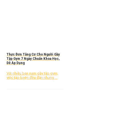
Thực Đơn Tăng Cơ Cho Người Gầy
Tập Gym 7 Ngày Chuẩn Khoa Học,
Dễ Áp Dụng
Với nhiều bạn nam gầy tập gym,
việc tập luyện đều đặn nhưng ...