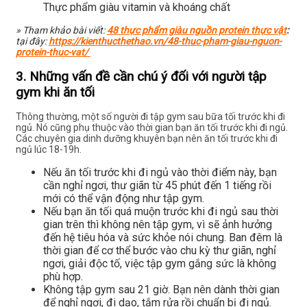
Thực phẩm giàu vitamin và khoáng chất
» Tham khảo bài viết:
48 thực phẩm giàu nguồn protein thực vật
:
tại đây:
https://kienthucthethao.vn/48-thuc-pham-giau-nguon-
protein-thuc-vat/
3. Những vấn đề cần chú ý đối với người tập
gym khi ăn tối
Thông thường, một số người đi tập gym sau bữa tối trước khi đi
ngủ. Nó cũng phụ thuộc vào thời gian bạn ăn tối trước khi đi ngủ.
Các chuyên gia dinh dưỡng khuyên bạn nên ăn tối trước khi đi
ngủ lúc 18-19h.
Nếu ăn tối trước khi đi ngủ vào thời điểm này, bạn
cần nghỉ ngơi, thư giãn từ 45 phút đến 1 tiếng rồi
mới có thể vận động như tập gym.
Nếu bạn ăn tối quá muộn trước khi đi ngủ sau thời
gian trên thì không nên tập gym, vì sẽ ảnh hưởng
đến hệ tiêu hóa và sức khỏe nói chung. Ban đêm là
thời gian để cơ thể bước vào chu kỳ thư giãn, nghỉ
ngơi, giải độc tố, việc tập gym gắng sức là không
phù hợp.
Không tập gym sau 21 giờ. Bạn nên dành thời gian
để nghỉ ngơi, đi dạo, tắm rửa rồi chuẩn bị đi ngủ.