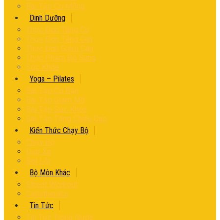
Bài Tập Cơ Mông
Dinh Dưỡng
Thực Đơn Tăng Cơ
Thực Đơn Tăng Cân
Thực Đơn Giảm Cân
Thực Phẩm Bổ Sung
Sức Khỏe
Yoga – Pilates
Bài Tập Cơ Bản
Bài Tập Giảm Mỡ
Bài Tập Sức Khỏe
Bài Tập Tăng Chiều Cao
Kiến Thức Chạy Bộ
Chạy Bộ
Đạp Xe
Bơi Lội
Bộ Môn Khác
Street Workout
Calisthenics
Tin Tức
Tin Tức Trong Nước