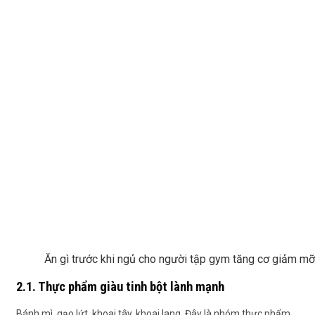
Ăn gì trước khi ngủ cho người tập gym tăng cơ giảm mỡ
2.1. Thực phẩm giàu tinh bột lành mạnh
Bánh mì, gạo lứt, khoai tây, khoai lang. Đây là nhóm thực phẩm