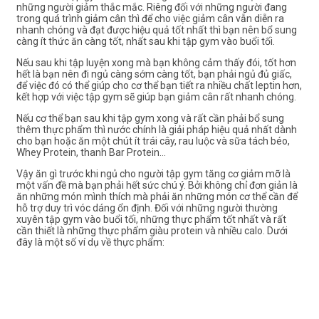
những người giảm thắc mắc. Riêng đối với những người đang
trong quá trình giảm cân thì để cho việc giảm cân vẫn diễn ra
nhanh chóng và đạt được hiệu quả tốt nhất thì bạn nên bổ sung
càng ít thức ăn càng tốt, nhất sau khi tập gym vào buổi tối.
Nếu sau khi tập luyện xong mà bạn không cảm thấy đói, tốt hơn
hết là bạn nên đi ngủ càng sớm càng tốt, bạn phải ngủ đủ giấc,
để việc đó có thể giúp cho cơ thể bạn tiết ra nhiều chất leptin hơn,
kết hợp với việc tập gym sẽ giúp bạn giảm cân rất nhanh chóng.
Nếu cơ thể bạn sau khi tập gym xong và rất cần phải bổ sung
thêm thực phẩm thì nước chính là giải pháp hiệu quả nhất dành
cho bạn hoặc ăn một chút ít trái cây, rau luộc và sữa tách béo,
Whey Protein, thanh Bar Protein…
Vậy ăn gì trước khi ngủ cho người tập gym tăng cơ giảm mỡ
là
một vấn đề mà bạn phải hết sức chú ý. Bởi không chỉ đơn giản là
ăn những món mình thích mà phải ăn những món cơ thể cần để
hỗ trợ duy trì vóc dáng ổn định. Đối với những người thường
xuyên tập gym vào buổi tối, những thực phẩm tốt nhất và rất
cần thiết là những thực phẩm giàu protein và nhiều calo. Dưới
đây là một số ví dụ về thực phẩm: