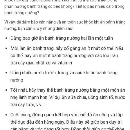
khỏe nên đây cũng là phần phân tích rất cụ thể và chi tiết trong
phần nướng bánh tráng có béo không? Tiết lộ bao nhiêu calo trong
bánh tráng nướng?
Vì vậy, để đảm bảo cân nặng và an toàn sức khỏe khi ăn bánh tráng
nướng, bạn cần lưu ý những điểm sau:
Đừng bao giờ ăn bánh tráng nướng hai lần một tuần
Mỗi lần ăn bánh tráng, hãy cố gắng ăn ít nhất có thể. Nếu
có thể, hãy ăn một ít bánh tráng nướng với các loại rau,
trái cây giàu chất xơ và vitamin
Uống nhiều nước trước, trong và sau khi ăn bánh tráng
nướng
Tốt nhất, hãy thay thế bánh tráng nướng bằng một món ăn
nhẹ lành mạnh hơn. Ví dụ, ăn sữa chua, uống sinh tố, nước
trái cây tươi, v.v.
Cuối cùng, đừng quên kết hợp với chế độ ăn uống và tập
thể dục đều đặn hàng ngày. Điều này sẽ giúp bạn duy trì
cân nặng và vóc dáng tốt hơn. Đồng thời giúp cơ thể khỏe