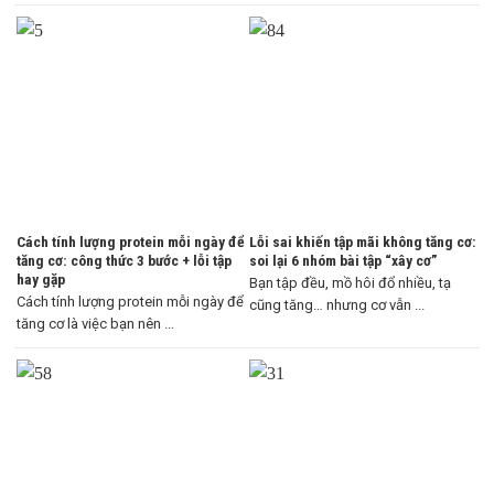
Cách tính lượng protein mỗi ngày để
Lỗi sai khiến tập mãi không tăng cơ:
tăng cơ: công thức 3 bước + lỗi tập
soi lại 6 nhóm bài tập “xây cơ”
hay gặp
Bạn tập đều, mồ hôi đổ nhiều, tạ
Cách tính lượng protein mỗi ngày để
cũng tăng… nhưng cơ vẫn ...
tăng cơ là việc bạn nên ...