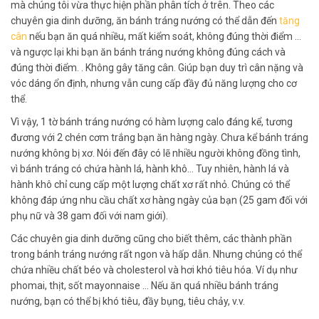
mà chúng tôi vừa thực hiện phần phân tích ở trên. Theo các
chuyên gia dinh dưỡng, ăn bánh tráng nướng có thể dẫn đến
tăng
cân
nếu bạn ăn quá nhiều, mất kiểm soát, không đúng thời điểm …
và ngược lại khi bạn ăn bánh tráng nướng không đúng cách và
đúng thời điểm. . Không gây tăng cân. Giúp bạn duy trì cân nặng và
vóc dáng ổn định, nhưng vẫn cung cấp đầy đủ năng lượng cho cơ
thể.
Vì vậy, 1 tờ bánh tráng nướng có hàm lượng calo đáng kể, tương
đương với 2 chén cơm trắng bạn ăn hàng ngày. Chưa kể bánh tráng
nướng không bị xơ. Nói đến đây có lẽ nhiều người không đồng tình,
vì bánh tráng có chứa hành lá, hành khô… Tuy nhiên, hành lá và
hành khô chỉ cung cấp một lượng chất xơ rất nhỏ. Chúng có thể
không đáp ứng nhu cầu chất xơ hàng ngày của bạn (25 gam đối với
phụ nữ và 38 gam đối với nam giới).
Các chuyên gia dinh dưỡng cũng cho biết thêm, các thành phần
trong bánh tráng nướng rất ngon và hấp dẫn. Nhưng chúng có thể
chứa nhiều chất béo và cholesterol và hơi khó tiêu hóa. Ví dụ như
phomai, thịt, sốt mayonnaise … Nếu ăn quá nhiều bánh tráng
nướng, bạn có thể bị khó tiêu, đầy bụng, tiêu chảy, v.v.