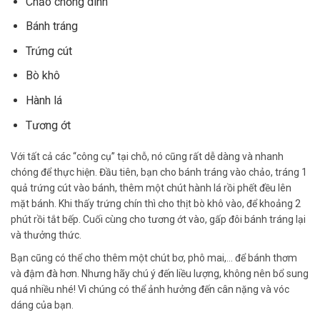
Chảo chống dính
Bánh tráng
Trứng cút
Bò khô
Hành lá
Tương ớt
Với tất cả các “công cụ” tại chỗ, nó cũng rất dễ dàng và nhanh
chóng để thực hiện. Đầu tiên, bạn cho bánh tráng vào chảo, tráng 1
quả trứng cút vào bánh, thêm một chút hành lá rồi phết đều lên
mặt bánh. Khi thấy trứng chín thì cho thịt bò khô vào, để khoảng 2
phút rồi tắt bếp. Cuối cùng cho tương ớt vào, gấp đôi bánh tráng lại
và thưởng thức.
Bạn cũng có thể cho thêm một chút bơ, phô mai,… để bánh thơm
và đậm đà hơn. Nhưng hãy chú ý đến liều lượng, không nên bổ sung
quá nhiều nhé! Vì chúng có thể ảnh hưởng đến cân nặng và vóc
dáng của bạn.