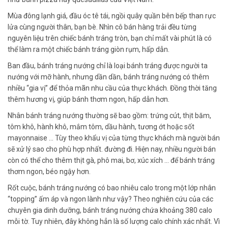
Mùa đông lạnh giá, đầu óc tê tái, ngồi quây quần bên bếp than rực
lửa cùng người thân, bạn bè. Nhìn cô bán hàng trải đều từng
nguyên liệu trên chiếc bánh tráng tròn, bạn chỉ mất vài phút là có
thể làm ra một chiếc bánh tráng giòn rụm, hấp dẫn.
Ban đầu, bánh tráng nướng chỉ là loại bánh tráng được người ta
nướng với mỡ hành, nhưng dần dần, bánh tráng nướng có thêm
nhiều “gia vị” để thỏa mãn nhu cầu của thực khách. Đồng thời tăng
thêm hương vị, giúp bánh thơm ngon, hấp dẫn hơn.
Nhân bánh tráng nướng thường sẽ bao gồm: trứng cút, thịt băm,
tôm khô, hành khô, mắm tôm, dầu hành, tương ớt hoặc sốt
mayonnaise … Tùy theo khẩu vị của từng thực khách mà người bán
sẽ xử lý sao cho phù hợp nhất. đường đi. Hiện nay, nhiều người bán
còn có thể cho thêm thịt gà, phô mai, bơ, xúc xích … để bánh tráng
thơm ngon, béo ngậy hơn.
Rốt cuộc, bánh tráng nướng có bao nhiêu calo trong một lớp nhân
“topping” ấm áp và ngon lành như vậy? Theo nghiên cứu của các
chuyên gia dinh dưỡng, bánh tráng nướng chứa khoảng 380 calo
mỗi tờ. Tuy nhiên, đây không hẳn là số lượng calo chính xác nhất. Vì