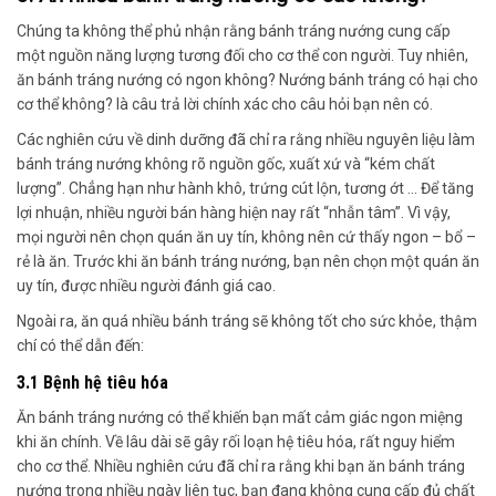
Chúng ta không thể phủ nhận rằng bánh tráng nướng cung cấp
một nguồn năng lượng tương đối cho cơ thể con người. Tuy nhiên,
ăn bánh tráng nướng có ngon không? Nướng bánh tráng có hại cho
cơ thể không? là câu trả lời chính xác cho câu hỏi bạn nên có.
Các nghiên cứu về dinh dưỡng đã chỉ ra rằng nhiều nguyên liệu làm
bánh tráng nướng không rõ nguồn gốc, xuất xứ và “kém chất
lượng”. Chẳng hạn như hành khô, trứng cút lộn, tương ớt … Để tăng
lợi nhuận, nhiều người bán hàng hiện nay rất “nhẫn tâm”. Vì vậy,
mọi người nên chọn quán ăn uy tín, không nên cứ thấy ngon – bổ –
rẻ là ăn. Trước khi ăn bánh tráng nướng, bạn nên chọn một quán ăn
uy tín, được nhiều người đánh giá cao.
Ngoài ra, ăn quá nhiều bánh tráng sẽ không tốt cho sức khỏe, thậm
chí có thể dẫn đến:
3.1 Bệnh hệ tiêu hóa
Ăn bánh tráng nướng có thể khiến bạn mất cảm giác ngon miệng
khi ăn chính. Về lâu dài sẽ gây rối loạn hệ tiêu hóa, rất nguy hiểm
cho cơ thể. Nhiều nghiên cứu đã chỉ ra rằng khi bạn ăn bánh tráng
nướng trong nhiều ngày liên tục, bạn đang không cung cấp đủ chất