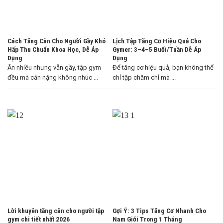
Cách Tăng Cân Cho Người Gầy Khó
Lịch Tập Tăng Cơ Hiệu Quả Cho
Hấp Thu Chuẩn Khoa Học, Dễ Áp
Gymer: 3–4–5 Buổi/Tuần Dễ Áp
Dụng
Dụng
Ăn nhiều nhưng vẫn gầy, tập gym
Để tăng cơ hiệu quả, bạn không thể
đều mà cân nặng không nhúc ...
chỉ tập chăm chỉ mà ...
Lời khuyên tăng cân cho người tập
Gợi Ý: 3 Tips Tăng Cơ Nhanh Cho
gym chi tiết nhất 2026
Nam Giới Trong 1 Tháng