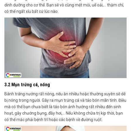
dinh dưỡng cho cơ thể. Bạn sẽ vô cùng mệt mỏi, uể oải,… thậm chí,
có thể ngất xỉu bất cứ lúc nào.
3.2 Mụn trứng cá, nóng
Bánh tráng nướng rất nóng, nếu ăn nhiều hoặc thường xuyên sẽ dễ
bị nóng trong người. Gây ra mụn trứng cá và táo bón mãn tính. Điều
mà có thể bạn chưa biết là táo bón ảnh hưởng rất nhiều đến sinh
hoạt, gây chướng bụng, đầy hơi,… Nếu không chữa trị kịp thời, bạn
có thể mắc phải bệnh trĩ hoặc các bệnh về đường ruột.