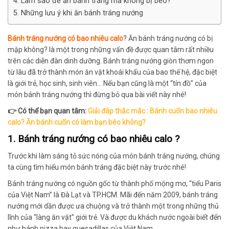
4. Làm sao để ăn bánh tráng mà không bị béo?
5. Những lưu ý khi ăn bánh tráng nướng
Bánh tráng nướng có bao nhiêu calo
? Ăn bánh tráng nướng có bị
mập không? là một trong những vấn đề được quan tâm rất nhiều
trên các diễn đàn dinh dưỡng. Bánh tráng nướng giòn thơm ngon
từ lâu đã trở thành món ăn vặt khoái khẩu của bao thế hệ, đặc biệt
là giới trẻ, học sinh, sinh viên… Nếu bạn cũng là một “tín đồ” của
món bánh tráng nướng thì đừng bỏ qua bài viết này nhé!
👉 Có thể bạn quan tâm:
Giải đáp thắc mắc : Bánh cuốn bao nhiêu
calo? Ăn bánh cuốn có làm bạn béo không?
1. Bánh tráng nướng có bao nhiêu calo ?
Trước khi làm sáng tỏ sức nóng của món bánh tráng nướng, chúng
ta cùng tìm hiểu món bánh tráng đặc biệt này trước nhé!
Bánh tráng nướng có nguồn gốc từ thành phố mộng mơ, “tiểu Paris
của Việt Nam” là Đà Lạt và TP.HCM. Mãi đến năm 2009, bánh tráng
nướng mới dần được ưa chuộng và trở thành một trong những thủ
lĩnh của “làng ăn vặt” giới trẻ. Và được du khách nước ngoài biết đến
như bánh pizza hay quesadillas của Việt Nam.