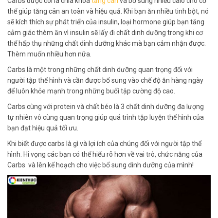
Carbs được coi là chìa khóa
tăng cân
và bổ sung nhiều calo cho cơ
thể giúp tăng cân an toàn và hiệu quả.
Khi bạn ăn nhiều tinh bột, nó
sẽ kích thích sự phát triển của insulin, loại hormone giúp bạn tăng
cảm giác thèm ăn vì insulin sẽ lấy đi chất dinh dưỡng trong khi cơ
thể hấp thụ những chất dinh dưỡng khác mà bạn cảm nhận được.
Thèm muốn nhiều hơn nữa.
Carbs là một trong những chất dinh dưỡng quan trọng đối với
người tập thể hình và cần được bổ sung vào chế độ ăn hàng ngày
để luôn khỏe mạnh trong những buổi tập cường độ cao.
Carbs cùng với protein và chất béo là 3 chất dinh dưỡng đa lượng
tự nhiên vô cùng quan trọng giúp quá trình tập luyện thể hình của
bạn đạt hiệu quả tối ưu.
Khi biết được carbs là gì và lợi ích của chúng đối với người tập thể
hình. Hi vọng các bạn có thể hiểu rõ hơn về vai trò, chức năng của
Carbs và lên kế hoạch cho việc bổ sung dinh dưỡng của mình!