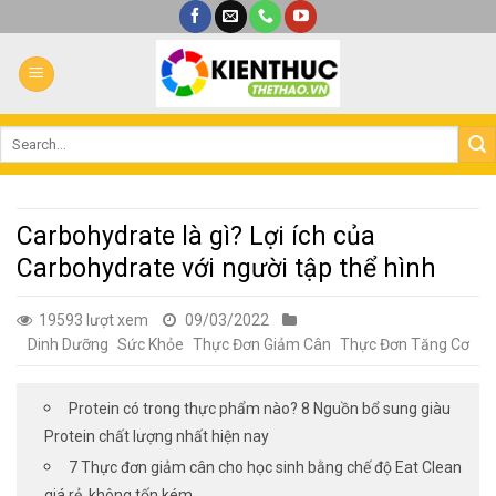
Bỏ
qua
nội
dung
Carbohydrate là gì? Lợi ích của
Carbohydrate với người tập thể hình
19593 lượt xem
09/03/2022
Dinh Dưỡng
Sức Khỏe
Thực Đơn Giảm Cân
Thực Đơn Tăng Cơ
Protein có trong thực phẩm nào? 8 Nguồn bổ sung giàu
Protein chất lượng nhất hiện nay
7 Thực đơn giảm cân cho học sinh bằng chế độ Eat Clean
giá rẻ, không tốn kém