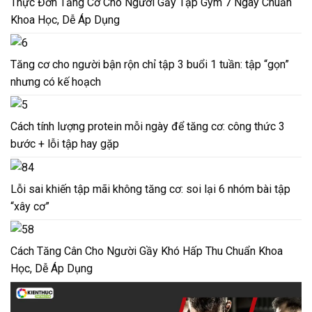
Thực Đơn Tăng Cơ Cho Người Gầy Tập Gym 7 Ngày Chuẩn
Khoa Học, Dễ Áp Dụng
Tăng cơ cho người bận rộn chỉ tập 3 buổi 1 tuần: tập “gọn”
nhưng có kế hoạch
Cách tính lượng protein mỗi ngày để tăng cơ: công thức 3
bước + lỗi tập hay gặp
Lỗi sai khiến tập mãi không tăng cơ: soi lại 6 nhóm bài tập
“xây cơ”
Cách Tăng Cân Cho Người Gầy Khó Hấp Thu Chuẩn Khoa
Học, Dễ Áp Dụng