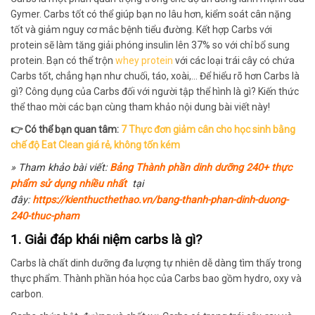
Gymer. Carbs tốt có thể giúp bạn no lâu hơn, kiểm soát cân nặng
tốt và giảm nguy cơ mắc bệnh tiểu đường. Kết hợp Carbs với
protein sẽ làm tăng giải phóng insulin lên 37% so với chỉ bổ sung
protein. Bạn có thể trộn
whey protein
với các loại trái cây có chứa
Carbs tốt, chẳng hạn như chuối, táo, xoài,… Để hiểu rõ hơn Carbs là
gì? Công dụng của Carbs đối với người tập thể hình là gì? Kiến thức
thể thao mời các bạn cùng tham khảo nội dung bài viết này!
👉 Có thể bạn quan tâm:
7 Thực đơn giảm cân cho học sinh bằng
chế độ Eat Clean giá rẻ, không tốn kém
» Tham khảo bài viết:
Bảng Thành phần dinh dưỡng 240+ thực
phẩm sử dụng nhiều nhất
tại
đây:
https://kienthucthethao.vn/bang-thanh-phan-dinh-duong-
240-thuc-pham
1. Giải đáp khái niệm carbs là gì?
Carbs là chất dinh dưỡng đa lượng tự nhiên dễ dàng tìm thấy trong
thực phẩm. Thành phần hóa học của Carbs bao gồm hydro, oxy và
carbon.