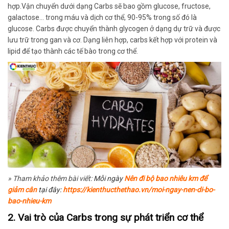
hợp.Vận chuyển dưới dạng Carbs sẽ bao gồm glucose, fructose,
galactose… trong máu và dịch cơ thể, 90-95% trong số đó là
glucose.
Carbs được chuyển thành glycogen ở dạng dự trữ và được
lưu trữ trong gan và cơ.
Dạng liên hợp, carbs kết hợp với protein và
lipid để tạo thành các tế bào trong cơ thể.
» Tham khảo thêm bài viết:
Mỗi ngày
Nên đi bộ bao nhiêu km để
giảm cân
tại đây:
https://kienthucthethao.vn/moi-ngay-nen-di-bo-
bao-nhieu-km
2. Vai trò của Carbs trong sự phát triển cơ thể