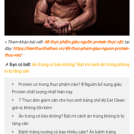
» Tham khảo bài viết:
48 thực phẩm giàu nguồn protein thực vật
:
tại
đây:
https://kienthucthethao.vn/48-thuc-pham-giau-nguon-protein-
thuc-vat/
📌 Bạn có biết:
Ăn trứng có béo không? Bật mí cách ăn trứng không
lo bị tăng cân
Protein có trong thực phẩm nào? 8 Nguồn bổ sung giàu
Protein chất lượng nhất hiện nay
7 Thực đơn giảm cân cho học sinh bằng chế độ Eat Clean
giá rẻ, không tốn kém
Ăn trứng có béo không? Bật mí cách ăn trứng không lo bị
tăng cân
Bánh tráng nướng có bao nhiêu calo? Ăn bánh tráng