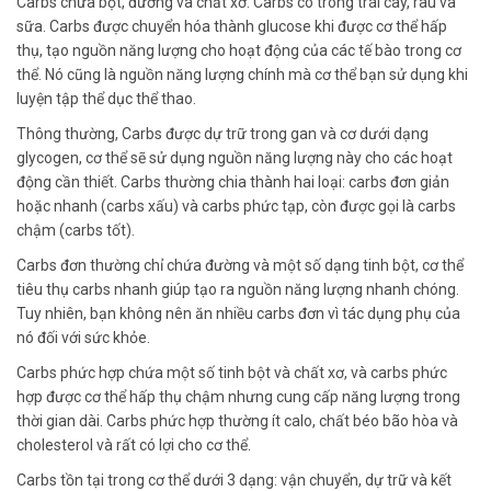
Carbs chứa bột, đường và chất xơ. Carbs có trong trái cây, rau và
sữa. Carbs được chuyển hóa thành glucose khi được cơ thể hấp
thụ, tạo nguồn năng lượng cho hoạt động của các tế bào trong cơ
thể. Nó cũng là nguồn năng lượng chính mà cơ thể bạn sử dụng khi
luyện tập thể dục thể thao.
Thông thường, Carbs được dự trữ trong gan và cơ dưới dạng
glycogen, cơ thể sẽ sử dụng nguồn năng lượng này cho các hoạt
động cần thiết. Carbs thường chia thành hai loại: carbs đơn giản
hoặc nhanh (carbs xấu) và carbs phức tạp, còn được gọi là carbs
chậm (carbs tốt).
Carbs đơn thường chỉ chứa đường và một số dạng tinh bột, cơ thể
tiêu thụ carbs nhanh giúp tạo ra nguồn năng lượng nhanh chóng.
Tuy nhiên, bạn không nên ăn nhiều carbs đơn vì tác dụng phụ của
nó đối với sức khỏe.
Carbs phức hợp chứa một số tinh bột và chất xơ, và carbs phức
hợp được cơ thể hấp thụ chậm nhưng cung cấp năng lượng trong
thời gian dài. Carbs phức hợp thường ít calo, chất béo bão hòa và
cholesterol và rất có lợi cho cơ thể.
Carbs tồn tại trong cơ thể dưới 3 dạng: vận chuyển, dự trữ và kết