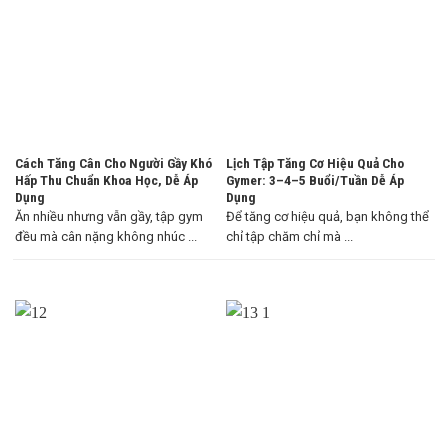
Cách Tăng Cân Cho Người Gầy Khó
Lịch Tập Tăng Cơ Hiệu Quả Cho
Hấp Thu Chuẩn Khoa Học, Dễ Áp
Gymer: 3–4–5 Buổi/Tuần Dễ Áp
Dụng
Dụng
Ăn nhiều nhưng vẫn gầy, tập gym
Để tăng cơ hiệu quả, bạn không thể
đều mà cân nặng không nhúc ...
chỉ tập chăm chỉ mà ...