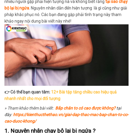
nhiều người gặp phải hiện tượng
nà và không biết rằng
tại sao chạy
bộ lại bị ngứa
. Nguyên nhân dẫn đến hiện tượng là gì cũng như
giải
pháp khắc phục nó. Các bạn đang gặp phải tình trạng này tham
khảo ngay nội dung bài viết này nhé!
👉 Có thể bạn quan tâm:
12+ Bài tập tăng chiều cao hiệu quả
nhanh nhất cho mọi đối tượng
» Tham khảo thêm bài viết:
B
ắp chân to có cao được không?
tại
đây
:
https://kienthucthethao.vn/giai-dap-thac-mac-bap-chan-to-co-
cao-duoc-khong/
1.
Nguyên nhân chạy bộ lại bị ngứa
?