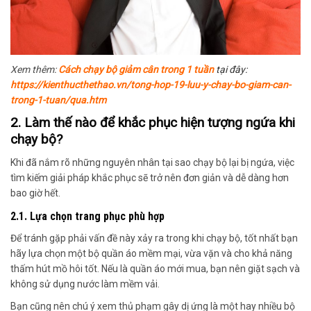
Xem thêm:
Cách chạy bộ giảm cân trong 1 tuần
tại đây:
https://kienthucthethao.vn/tong-hop-19-luu-y-chay-bo-giam-can-
trong-1-tuan/qua.htm
2. Làm thế nào để khắc phục hiện tượng ngứa khi
chạy bộ?
Khi đã nắm rõ những nguyên nhân
tại sao chạy bộ lại bị ngứa,
việc
tìm kiếm giải pháp khắc phục sẽ trở nên đơn giản và dễ dàng hơn
bao giờ hết
.
2.1. Lựa chọn trang phục phù hợp
Để tránh gặp phải vấn đề này
xảy ra trong khi chạy bộ,
tốt nhất bạn
hãy lựa
chọn một bộ quần áo mềm mại, vừa vặn và cho khả năng
thấm hút mồ hôi tốt.
Nếu là quần áo mới mua, bạn nên giặt sạch
và
không sử dụng nước làm mềm vải.
Bạn cũng nên chú ý
xem thủ phạm gây dị ứng là một hay nhiều bộ