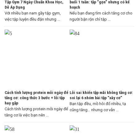
Tập Gym 7 Ngày Chuẩn Khoa Học,
buổi 1 tuần: tập “gọn” nhưng có kế
Dễ Áp Dụng
hoạch
Với nhiều bạn nam gầy tập gym,
Nếu bạn đang tìm cách tăng cơ cho
việc tập luyện đều đặn nhưng ...
người bận rộn chỉ tập ...
Cách tính lượng protein mỗi ngày để
Lỗi sai khiến tập mãi không tăng cơ:
tăng cơ: công thức 3 bước + lỗi tập
soi lại 6 nhóm bài tập “xây cơ”
hay gặp
Bạn tập đều, mồ hôi đổ nhiều, tạ
Cách tính lượng protein mỗi ngày để
cũng tăng… nhưng cơ vẫn ...
tăng cơ là việc bạn nên ...