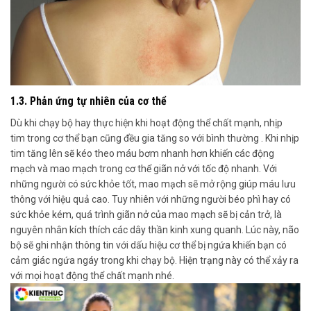
1.3. Phản ứng tự nhiên của cơ thể
Dù khi chạy bộ hay thực hiện
khi hoạt động thể chất mạnh
, nhịp
tim
trong cơ thể bạn cũng đều gia tăng so với bình thường
. Khi nhịp
tim tăng
lên sẽ kéo theo
máu bơm nhanh hơn khiến các động
mạch và mao mạch trong cơ thể giãn nở với tốc độ nhanh. Với
những người có sức khỏe tốt, mao mạch sẽ mở rộng giúp máu lưu
thông với hiệu quả cao.
Tuy nhiên với những người béo phì hay có
sức khỏe kém
, quá trình giãn nở của mao mạch sẽ bị cản trở,
là
nguyên nhân
kích thích các dây thần kinh xung quanh.
Lúc này, não
bộ sẽ ghi nhận thông tin với dấu hiệu cơ thể bị ngứa
khiến bạn có
cảm giác ngứa ngáy trong khi chạy bộ.
Hiện trạng này có thể xảy ra
với mọi hoạt động thể chất mạnh
nhé.