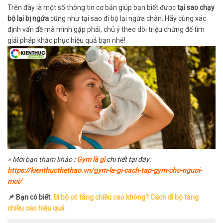
Trên đây là một số thông tin cơ bản giúp bạn biết được
tại sao chạy
bộ lại bị ngứa
cũng như tại sao đi bộ lại ngứa chân. Hãy cùng xác
định vấn đề mà mình gặp phải, chú ý theo dõi triệu chứng để tìm
giải pháp khắc phục hiệu quả bạn nhé!
» Mời bạn tham khảo :
Gym là gì
chi tiết tại đây:
https://kienthucthethao.vn/gym-la-gi-cach-tap-gym-cho-nguoi-
moi/
📌 Bạn có biết:
Đi bộ có tăng chiều cao không? Cách đi bộ tăng
chiều cao hiệu quả