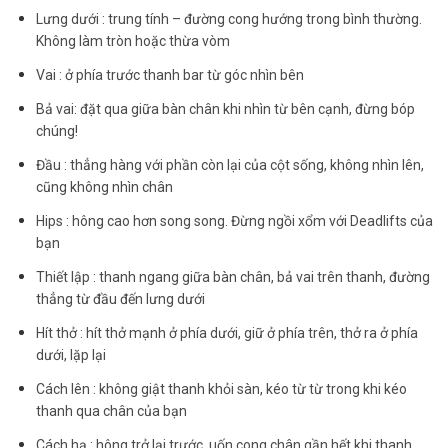
Lưng dưới : trung tính – đường cong hướng trong bình thường.
Không làm tròn hoặc thừa vòm
Vai : ở phía trước thanh bar từ góc nhìn bên
Bả vai: đặt qua giữa bàn chân khi nhìn từ bên cạnh, đừng bóp
chúng!
Đầu : thẳng hàng với phần còn lại của cột sống, không nhìn lên,
cũng không nhìn chân
Hips : hông cao hơn song song. Đừng ngồi xổm với Deadlifts của
bạn
Thiết lập : thanh ngang giữa bàn chân, bả vai trên thanh, đường
thẳng từ đầu đến lưng dưới
Hít thở : hít thở mạnh ở phía dưới, giữ ở phía trên, thở ra ở phía
dưới, lặp lại
Cách lên : không giật thanh khỏi sàn, kéo từ từ trong khi kéo
thanh qua chân của bạn
Cách hạ : hông trở lại trước, uốn cong chân gần hết khi thanh