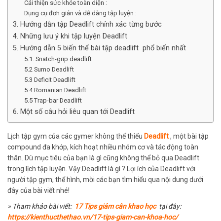
Cải thiện sức khỏe toàn diện :
Dụng cụ đơn giản và dễ dàng tập luyện :
3. Hướng dẫn tập Deadlift chính xác từng bước
4. Những lưu ý khi tập luyện Deadlift
5. Hướng dẫn 5 biến thể bài tập deadlift phổ biến nhất
5.1. Snatch-grip deadlift
5.2 Sumo Deadlift
5.3 Deficit Deadlift
5.4 Romanian Deadlift
5.5 Trap-bar Deadlift
6. Một số câu hỏi liêu quan tới Deadlift
Lịch tập gym của các gymer không thể thiếu
Deadlift
,
một
bài tập
compound đa khớp, kích hoạt nhiều nhóm cơ và tác động toàn
thân.
Dù mục tiêu của bạn là gì cũng không thể bỏ qua
Deadlift
trong lịch tập luyện. Vậy Deadlift là gì ? Lợi ích của Deadlift với
người tập gym, thể hình, mời các bạn tìm hiểu qua nội dung dưới
đây của bài viết nhé!
» Tham khảo bài viết:
17 Tips giảm cân khao học
tại đây:
https://kienthucthethao.vn/17-tips-giam-can-khoa-hoc/