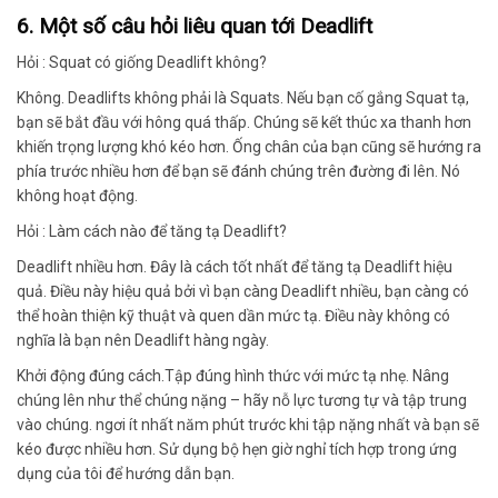
6. Một số câu hỏi liêu quan tới Deadlift
Hỏi : Squat có giống Deadlift không?
Không. Deadlifts không phải là Squats. Nếu bạn cố gắng Squat tạ,
bạn sẽ bắt đầu với hông quá thấp. Chúng sẽ kết thúc xa thanh hơn
khiến trọng lượng khó kéo hơn. Ống chân của bạn cũng sẽ hướng ra
phía trước nhiều hơn để bạn sẽ đánh chúng trên đường đi lên. Nó
không hoạt động.
Hỏi : Làm cách nào để tăng tạ Deadlift?
Deadlift nhiều hơn. Đây là cách tốt nhất để tăng tạ Deadlift hiệu
quả. Điều này hiệu quả bởi vì bạn càng Deadlift nhiều, bạn càng có
thể hoàn thiện kỹ thuật và quen dần mức tạ. Điều này không có
nghĩa là bạn nên Deadlift hàng ngày.
Khởi động đúng cách.Tập đúng hình thức với mức tạ nhẹ. Nâng
chúng lên như thể chúng nặng – hãy nỗ lực tương tự và tập trung
vào chúng. ngơi ít nhất năm phút trước khi tập nặng nhất và bạn sẽ
kéo được nhiều hơn. Sử dụng bộ hẹn giờ nghỉ tích hợp trong ứng
dụng của tôi để hướng dẫn bạn.