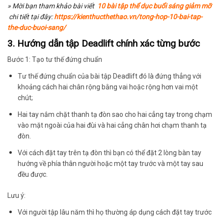
» Mời bạn tham khảo bài viết
10 bài tập thể dục buổi sáng giảm mỡ
chi tiết tại đây:
https://kienthucthethao.vn/tong-hop-10-bai-tap-
the-duc-buoi-sang/
3.
Hướng dẫn tập Deadlift chính xác từng bước
Bước 1: Tạo tư thế đứng chuẩn
Tư thế đứng chuẩn của bài tập Deadlift đó là đứng thẳng với
khoảng cách hai chân rộng bằng vai hoặc rộng hơn vai một
chút;
Hai tay nắm chặt thanh tạ đòn sao cho hai cẳng tay trong chạm
vào mặt ngoài của hai đùi và hai cẳng chân hơi chạm thanh tạ
đòn.
Với cách đặt tay trên tạ đòn thì bạn có thể đặt 2 lòng bàn tay
hướng về phía thân người hoặc một tay trước và một tay sau
đều được.
Lưu ý:
Với người tập lâu năm thì họ thường áp dụng cách đặt tay trước