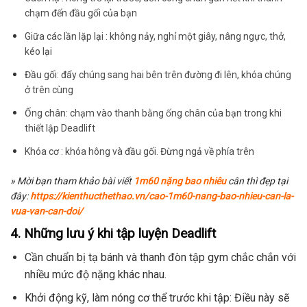
chạm đến đầu gối của bạn
Giữa các lần lặp lại : không nảy, nghỉ một giây, nâng ngực, thở,
kéo lại
Đầu gối: đẩy chúng sang hai bên trên đường đi lên, khóa chúng
ở trên cùng
Ống chân: chạm vào thanh bằng ống chân của bạn trong khi
thiết lập Deadlift
Khóa cơ : khóa hông và đầu gối. Đừng ngả về phía trên
» Mời bạn tham khảo bài viết
1m60 nặng bao nhiêu
cân thì đẹp tại
đây:
https://kienthucthethao.vn/cao-1m60-nang-bao-nhieu-can-la-
vua-van-can-doi/
4. Những lưu ý khi tập luyện Deadlift
Cần chuẩn bị tạ bánh và thanh đòn tập gym chắc chắn với
nhiều mức độ nặng khác nhau.
Khởi động kỹ, làm nóng cơ thể trước khi tập: Điều này sẽ