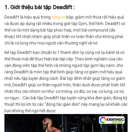
1. Giới thiệu bài tập Deadlift :
Deadlift là
hiệu quả trong
tăng cơ
bắp, giảm mỡ thừa rất hiệu quả
và được áp dụng rất nhiều trong giới tập Gym, thể hình.
Deadlift có
thể coi là một dạng bài tập
phức hợp, một bài compound (đa
khớp)
tốt nhất nhằm giúp phát triển cơ toàn thân
chứ không phải
chỉ là cơ lưng như mọi người vẫn thường nghĩ về nó.
Để tập Deadlift bạn chuẩn bị
1 thanh đòn tạ cùng với tạ bánh là có
thể thoải mái để thực hiện bài tập này.
Theo kinh nghiệm của các
vận động viên tập thể hình và những người tập gym lâu năm, cho
rằng
Deadlift là môn tập thể hình giúp tăng cơ giảm mỡ hiệu quả
nhất nếu tập luyện đúng cách.
Bài tập đỉnh nhất
giúp tăng cơ giảm
mỡ, Deadlift giúp cơ thân người trên, thân dưới được phát triển tốt
nhất như các nhóm cơ như: cơ mông, cơ đùi, cơ vai, cơ lưng, cơ xô,
cơ ngực….
Các bài tập Deadlift tập luyện cũng khá đơn giản
, đúng kỹ
thuật thì lợi ích từ các “động tác giản đơn” này mang lại sẽ khiến các
bạn không thể ngờ hết được.