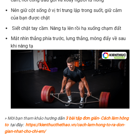
Nên giữ cột sống ở vị trí trung lập trong suốt, giữ cằm
của bạn được chặt
Siết chặt tay cầm. Nâng tạ lên rồi hạ xuống chạm đất
Mắt nhìn thẳng phía trước, lưng thẳng, mông đẩy về sau
khi nâng tạ
» Mời bạn tham khảo h
ướng dẫn
3 bài tập đơn giản-
Cách làm hông
to
tại đây:
https://kienthucthethao.vn/cach-lam-hong-to-ra-don-
gian-nhat-cho-chi-em/