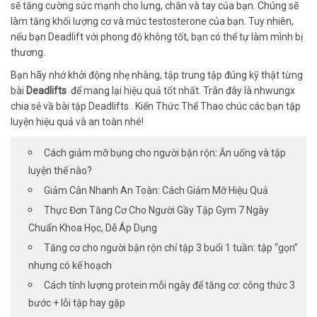
sẽ tăng cường sức mạnh cho lưng, chân và tay của bạn. Chúng sẽ
làm tăng khối lượng cơ và mức testosterone của bạn. Tuy nhiên,
nếu bạn Deadlift với phong độ không tốt, bạn có thể tự làm mình bị
thương.
Bạn hãy nhớ khởi động nhẹ nhàng, tập trung tập đúng kỹ thật từng
bài
Deadlifts
để mang lại hiệu quả tốt nhất. Trân đây là nhwungx
chia sẻ vầ bài tập Deadlifts . Kiến Thức Thể Thao chúc các bạn tập
luyện hiệu quả và an toàn nhé!
Cách giảm mỡ bụng cho người bận rộn: Ăn uống và tập
luyện thế nào?
Giảm Cân Nhanh An Toàn: Cách Giảm Mỡ Hiệu Quả
Thực Đơn Tăng Cơ Cho Người Gầy Tập Gym 7 Ngày
Chuẩn Khoa Học, Dễ Áp Dụng
Tăng cơ cho người bận rộn chỉ tập 3 buổi 1 tuần: tập “gọn”
nhưng có kế hoạch
Cách tính lượng protein mỗi ngày để tăng cơ: công thức 3
bước + lỗi tập hay gặp