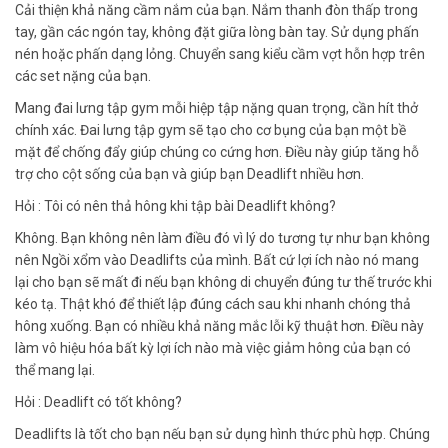
Cải thiện khả năng cầm nắm của bạn. Nắm thanh đòn thấp trong
tay, gần các ngón tay, không đặt giữa lòng bàn tay. Sử dụng phấn
nén hoặc phấn dạng lỏng. Chuyển sang kiểu cầm vợt hỗn hợp trên
các set nặng của bạn.
Mang đai lưng tập gym mỗi hiệp tập nặng quan trọng, cần hít thở
chính xác. Đai lưng tập gym sẽ tạo cho cơ bụng của bạn một bề
mặt để chống đẩy giúp chúng co cứng hơn. Điều này giúp tăng hỗ
trợ cho cột sống của bạn và giúp bạn Deadlift nhiều hơn.
Hỏi : Tôi có nên thả hông khi tập bài Deadlift không?
Không. Bạn không nên làm điều đó vì lý do tương tự như bạn không
nên Ngồi xổm vào Deadlifts của mình. Bất cứ lợi ích nào nó mang
lại cho bạn sẽ mất đi nếu bạn không di chuyển đúng tư thế trước khi
kéo tạ. Thật khó để thiết lập đúng cách sau khi nhanh chóng thả
hông xuống. Bạn có nhiều khả năng mắc lỗi kỹ thuật hơn. Điều này
làm vô hiệu hóa bất kỳ lợi ích nào mà việc giảm hông của bạn có
thể mang lại.
Hỏi : Deadlift có tốt không?
Deadlifts là tốt cho bạn nếu bạn sử dụng hình thức phù hợp. Chúng