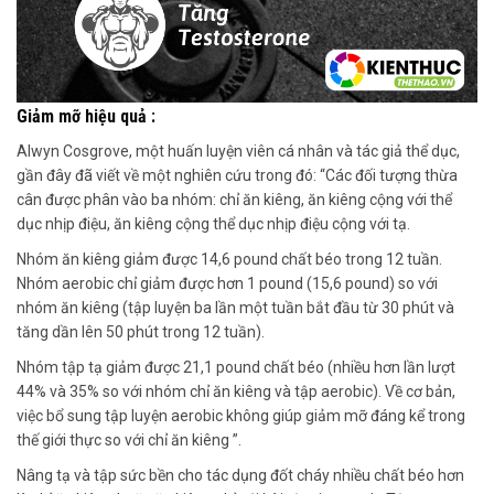
Giảm mỡ hiệu quả :
Alwyn Cosgrove,
một huấn luyện viên cá nhân và tác giả thể dục,
gần đây đã viết về
một nghiên cứu trong đó: “Các đối tượng thừa
cân được phân vào ba nhóm: chỉ ăn kiêng, ăn kiêng cộng với thể
dục nhịp điệu, ăn kiêng cộng thể dục nhịp điệu cộng với tạ.
Nhóm ăn kiêng
giảm được 14,6 pound chất béo trong 12 tuần.
Nhóm aerobic chỉ giảm được hơn 1 pound (15,6 pound) so với
nhóm ăn kiêng (tập luyện ba lần một tuần bắt đầu từ 30 phút và
tăng dần lên 50 phút trong 12 tuần).
Nhóm
tập tạ giảm được 21,1 pound chất béo (nhiều hơn lần lượt
44% và 35% so với nhóm chỉ ăn kiêng và tập aerobic).
Về cơ bản
,
việc bổ sung tập luyện aerobic không giúp giảm mỡ đáng kể trong
thế giới thực so với chỉ ăn kiêng ”.
Nâng tạ và tập sức bền
cho tác dụng
đốt cháy nhiều chất béo hơn