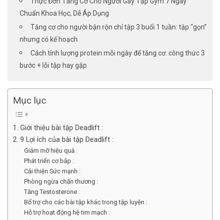
Thực Đơn Tăng Cơ Cho Người Gầy Tập Gym 7 Ngày
Chuẩn Khoa Học, Dễ Áp Dụng
Tăng cơ cho người bận rộn chỉ tập 3 buổi 1 tuần: tập “gọn”
nhưng có kế hoạch
Cách tính lượng protein mỗi ngày để tăng cơ: công thức 3
bước + lỗi tập hay gặp
Mục lục
1. Giới thiệu bài tập Deadlift :
2. 9 Lợi ích của bài tập Deadlift :
Giảm mỡ hiệu quả :
Phát triển cơ bắp :
Cải thiện Sức mạnh :
Phòng ngừa chấn thương :
Tăng Testosterone :
Bổ trợ cho các bài tập khác trong tập luyện :
Hỗ trợ hoạt động hệ tim mạch :