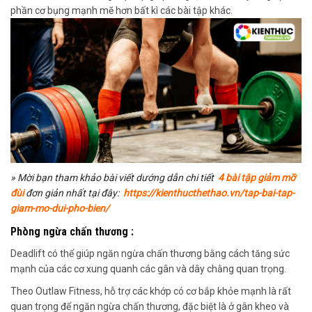
phần cơ bụng mạnh mẽ hơn bất kì các bài tập khác.
» Mời bạn tham khảo bài viết dướng dẫn chi tiết
4 bài tập giảm mỡ
đùi
đơn giản nhất tại đây:
https://kienthucthethao.vn/tap-bai-tap-
giam-mo-dui-pho-bien/
Phòng ngừa chấn thương :
Deadlift có thể giúp ngăn ngừa chấn thương bằng cách tăng sức
mạnh của các cơ xung quanh các gân và dây chằng quan trọng.
Theo Outlaw Fitness, hỗ trợ các khớp có cơ bắp khỏe mạnh là rất
quan trọng để ngăn ngừa chấn thương, đặc biệt là ở gân kheo và