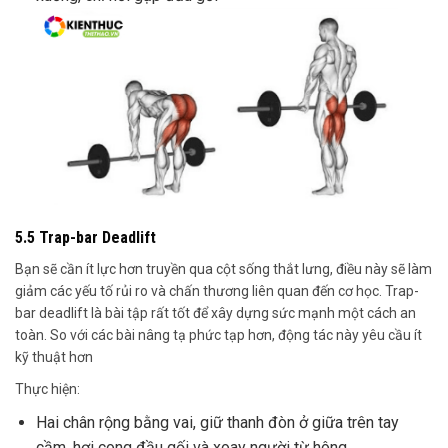
5.5 Trap-bar Deadlift
Bạn sẽ cần ít lực hơn truyền qua cột sống thắt lưng, điều này sẽ làm
giảm các yếu tố rủi ro và chấn thương liên quan đến cơ học. Trap-
bar deadlift là bài tập rất tốt để xây dựng sức mạnh một cách an
toàn. So với các bài nâng tạ phức tạp hơn, động tác này yêu cầu ít
kỹ thuật hơn
Thực hiện:
Hai chân rộng bằng vai, giữ thanh đòn ở giữa trên tay
cầm, hơi cong đầu gối và xoay người từ hông