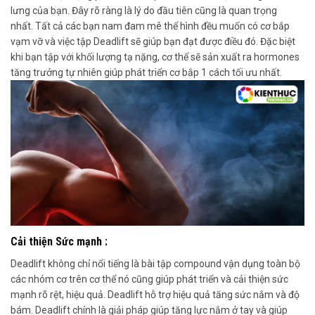
lưng của bạn.
Đây rõ ràng là lý do đầu tiên cũng là quan trọng
nhất
.
Tất cả các bạn nam
đam mê thể hình đều muốn có cơ bắp
vạm vỡ và
việc tập Deadlift sẽ giúp bạn đạt được điều đó
.
Đặc biệt
khi bạn tập
với khối lượng tạ nặng, cơ thể sẽ sản xuất ra hormones
tăng trưởng tự nhiên giúp phát triển cơ bắp 1 cách tối ưu nhất.
Cải thiện Sức mạnh :
Deadlift không chỉ nổi tiếng là bài tập compound vận dụng toàn bộ
các nhóm cơ trên cơ thể
nó cũng giúp
phát triển và cải thiện sức
mạnh rõ rệt, hiệu quả. Deadlift
hỗ trợ hiệu quả
tăng sức nắm và độ
bám. Deadlift chính là giải pháp giúp tăng lực nắm ở tay và giúp