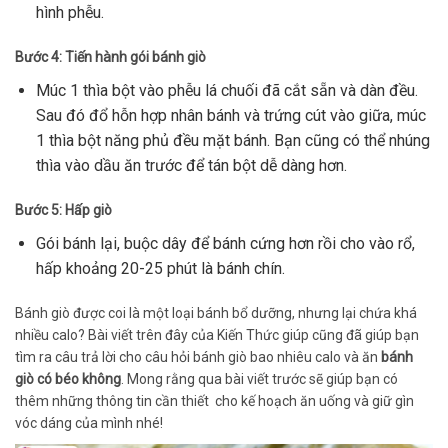
hình phễu.
Bước 4: Tiến hành gói bánh giò
Múc 1 thìa bột vào phễu lá chuối đã cắt sẵn và dàn đều.
Sau đó đổ hỗn hợp nhân bánh và trứng cút vào giữa, múc
1 thìa bột năng phủ đều mặt bánh. Bạn cũng có thể nhúng
thìa vào dầu ăn trước để tán bột dễ dàng hơn.
Bước 5: Hấp giò
Gói bánh lại, buộc dây để bánh cứng hơn rồi cho vào rổ,
hấp khoảng 20-25 phút là bánh chín.
Bánh giò được coi là một loại bánh bổ dưỡng, nhưng lại chứa khá
nhiều calo? Bài viết trên đây của Kiến Thức giúp cũng đã giúp bạn
tìm ra câu trả lời cho câu hỏi bánh giò bao nhiêu calo và ăn
bánh
giò có béo không
. Mong rằng qua bài viết trước sẽ giúp bạn có
thêm những thông tin cần thiết cho kế hoạch ăn uống và giữ gìn
vóc dáng của mình nhé!