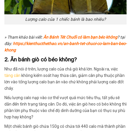
Lượng calo của 1 chiếc bánh là bao nhiêu?
» Tham khảo bài viết:
Ăn Bánh Tét Chuối có làm bạn béo không
? tại
đây:
https://kienthucthethao.vn/an-banh-tet-chuoi-co-lam-ban-beo-
khong
2. Ăn bánh giò có béo không?
Như đã nói ở trên, lượng calo của chả giò khá lớn. Ngoài ra, việc
tăng cân
không kiểm soát hay thừa cân, giảm cân phụ thuộc phần
lớn vào tổng lượng calo bạn ăn vào chứ không phải lượng calo đốt
cháy.
Nếu lượng calo nạp vào cơ thể vượt quá mức tiêu thụ, tất yếu sẽ
dẫn đến tình trạng tăng cân. Do đó, việc ăn giò heo có béo không thì
phần lớn phụ thuộc vào chế độ dinh dưỡng của bạn có thực sự phù
hợp hay không?
Một chiếc bánh giò chứa 150g có chứa tới 440 calo mà thành phần