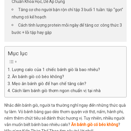
Chuẩn Khoa Học, Dễ Áp Dụng
Tăng cơ cho người bận rộn chỉ tập 3 buổi 1 tuần: tập “gọn”
nhưng có kế hoạch
Cách tính lượng protein mỗi ngày để tăng cơ: công thức 3
bước + lỗi tập hay gặp
Mục lục
1. Lượng calo của 1 chiếc bánh giò là bao nhiêu?
2. Ăn bánh giò có béo không?
3. Mẹo ăn bánh giò để hạn chế tăng cân?
4. Cách làm bánh giò thơm ngon chuẩn vị tại nhà
Nhắc đến bánh giò, người ta thường nghĩ ngay đến những thức quà
tự làm. Vỏ bánh bằng gạo dẻo thơm quyện với thịt, nấm, hành phi,
nêm thêm chút tiêu sẽ đánh thức hương vị. Tuy nhiên, nhiều người
vẫn muốn biết bánh bao nhiêu calo?
Ăn bánh giò có béo không
?