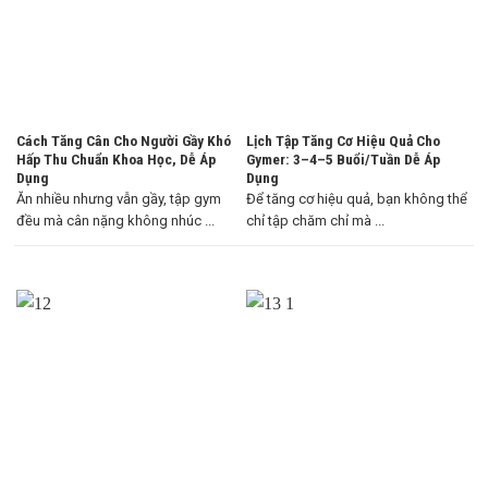
Cách Tăng Cân Cho Người Gầy Khó
Lịch Tập Tăng Cơ Hiệu Quả Cho
Hấp Thu Chuẩn Khoa Học, Dễ Áp
Gymer: 3–4–5 Buổi/Tuần Dễ Áp
Dụng
Dụng
Ăn nhiều nhưng vẫn gầy, tập gym
Để tăng cơ hiệu quả, bạn không thể
đều mà cân nặng không nhúc ...
chỉ tập chăm chỉ mà ...