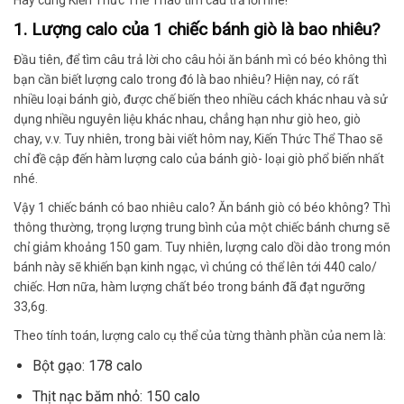
Hãy cùng Kiến Thức Thể Thao tìm câu trả lời nhé!
1. Lượng calo của 1 chiếc bánh giò là bao nhiêu?
Đầu tiên, để tìm câu trả lời cho câu hỏi ăn bánh mì có béo không thì
bạn cần biết lượng calo trong đó là bao nhiêu? Hiện nay, có rất
nhiều loại bánh giò, được chế biến theo nhiều cách khác nhau và sử
dụng nhiều nguyên liệu khác nhau, chẳng hạn như giò heo, giò
chay, v.v.
Tuy nhiên, trong bài viết hôm nay, Kiến Thức Thể Thao sẽ
chỉ đề cập đến hàm lượng calo của bánh giò- loại giò phổ biến nhất
nhé.
Vậy 1 chiếc bánh có bao nhiêu calo? Ăn bánh giò có béo không? Thì
thông thường, trọng lượng trung bình của một chiếc bánh chưng sẽ
chỉ giảm khoảng 150 gam. Tuy nhiên, lượng calo dồi dào trong món
bánh này sẽ khiến bạn kinh ngạc, vì chúng có thể lên tới 440 calo/
chiếc. Hơn nữa, hàm lượng chất béo trong bánh đã đạt ngưỡng
33,6g.
Theo tính toán, lượng calo cụ thể của từng thành phần của nem là:
Bột gạo: 178 calo
Thịt nạc băm nhỏ: 150 calo