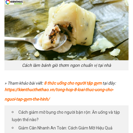
Cách làm bánh giò thơm ngon chuẩn vị tại nhà
» Tham khảo bài viết:
8
thức uống cho người tập gym
tại đây:
https://kienthucthethao.vn/tong-hop-8-loai-thuc-uong-cho-
nguoi-tap-gym-the-hinh/
Cách giảm mỡ bụng cho người bận rộn: Ăn uống và tập
luyện thế nào?
Giảm Cân Nhanh An Toàn: Cách Giảm Mỡ Hiệu Quả