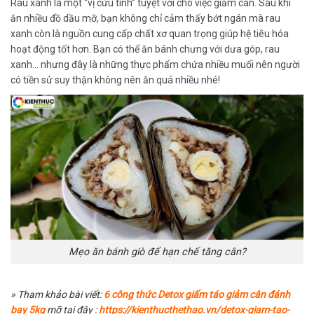
Rau xanh là một “vị cứu tinh” tuyệt vời cho việc giảm cân. Sau khi
ăn nhiều đồ dầu mỡ, bạn không chỉ cảm thấy bớt ngán mà rau
xanh còn là nguồn cung cấp chất xơ quan trọng giúp hệ tiêu hóa
hoạt động tốt hơn. Bạn có thể ăn bánh chưng với dưa góp, rau
xanh… nhưng đây là những thực phẩm chứa nhiều muối nên người
có tiền sử suy thận không nên ăn quá nhiều nhé!
Mẹo ăn bánh giò để hạn chế tăng cân?
» Tham khảo bài viết:
6 công thức Detox giấm táo giảm cân đánh
bay 5kg
mỡ tại đây :
https://kienthucthethao.vn/detox-giam-tao-