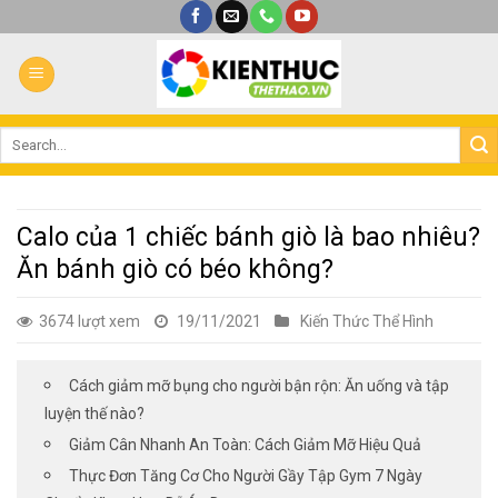
Bỏ
qua
nội
dung
Calo của 1 chiếc bánh giò là bao nhiêu?
Ăn bánh giò có béo không?
3674 lượt xem
19/11/2021
Kiến Thức Thể Hình
Cách giảm mỡ bụng cho người bận rộn: Ăn uống và tập
luyện thế nào?
Giảm Cân Nhanh An Toàn: Cách Giảm Mỡ Hiệu Quả
Thực Đơn Tăng Cơ Cho Người Gầy Tập Gym 7 Ngày