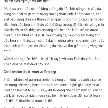
Hỗ trợ điều trị mụn và làm đẹp :
Dầu hoa anh thảo có thể tăng cường độ đàn hồi, căng mịn của da ,
cũng như cải thiện chức năng của hệ thần kinh. Thêm vào đó, các
axit béo cũng chính là thành phần quan trọng trong cấu trúc tế bào.
Nên, tinh dầu hoa anh thảo có thể tăng cường độ đàn hồi, căng mịn
của da, và cả cải thiện chức năng của hệ thần kinh. Để đạt được
hiệu quả tốt nhất khi điều trị mụn trứng cá, mụn nội tiết bằng tinh
dầu hoa anh thảo, bạn có thể duy trì uống viên nang mỗi ngày hoặc
thoa tinh chất trực tiếp lên vùng da mặt và thư giãn trong vòng vài
phút.
Cải thiện làn da, trị mụn và làm đẹp
Thành phần axit gamma linolenic trong tinh dầu hoa anh thảo có
tác dụng cân bằng hormone sinh sản của nữ giới, giúp duy trì và
điều hòa nội tiết tố nữ. Vì vậy, khi sử dụng chế phẩm này, chị em có
thể kiểm soát và ngăn ngừa các bệnh lý liên quan đến sự rối loạn
nội tiết tố, đặc biệt là mụn nội tiết.