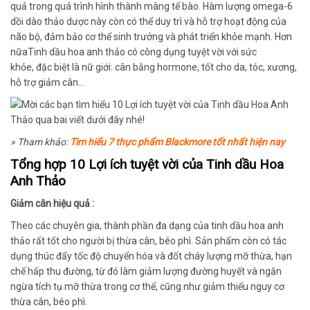
quả
trong quá trình hình thành màng tế bào. Hàm lượng omega-6
dồi dào
thảo dược này
còn có thể duy trì và
hỗ trợ
hoạt động của
não bộ, đảm bảo cơ thể sinh trưởng và phát triển khỏe mạnh.
Hơn
nữa
Tinh dầu hoa anh thảo có công dụng tuyệt vời với sức
khỏe,
đặc biệt
là nữ giới: cân bằng hormone, tốt cho da, tóc, xương,
hỗ trợ giảm cân…
» Tham khảo:
Tìm hiểu 7 thực phẩm Blackmore tốt nhất hiện nay
Tổng hợp 10 Lợi ích tuyệt vời của Tinh dầu Hoa
Anh Thảo
Giảm cân hiệu quả :
Theo các chuyên gia, thành phần đa dạng của tinh dầu hoa anh
thảo rất tốt cho người bị thừa cân, béo phì. Sản phẩm còn có tác
dụng thúc đẩy tốc độ chuyển hóa và đốt cháy lượng mỡ thừa, hạn
chế hấp thu đường, từ đó làm giảm lượng đường huyết và ngăn
ngừa tích tụ mỡ thừa trong cơ thể, cũng như giảm thiểu nguy cơ
thừa cân, béo phì.