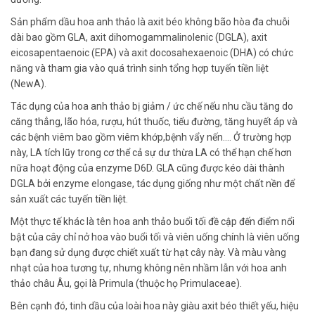
Sản phẩm
dầu hoa anh thảo
là
axit béo không bão hòa đa chuỗi
dài bao gồm GLA, axit dihomogammalinolenic (DGLA), axit
eicosapentaenoic (EPA) và axit docosahexaenoic (DHA)
có chức
năng
và tham gia vào quá trình sinh tổng hợp tuyến tiền liệt
(NewA).
Tác dụng của
hoa anh thảo bị giảm / ức chế
nếu
nhu cầu tăng do
căng thẳng, lão hóa, rượu, hút thuốc, tiểu đường, tăng huyết áp
và
các bệnh
viêm bao gồm viêm khớp,bệnh vẩy nến….
Ở trường hợp
này
, LA tích lũy trong cơ thể
cả
sự dư thừa LA có thể hạn chế hơn
nữa hoạt động của enzyme D6D. GLA
cũng
được kéo dài thành
DGLA bởi enzyme elongase,
tác dụng giống
như một chất nền để
sản xuất các tuyến tiền liệt.
Một thực tế khác là
tên hoa anh thảo buổi tối đề cập đến
điểm nổi
bật
của cây chỉ nở hoa vào buổi tối và viên uống
chính là viên uống
bạn đang sử dụng
được chiết xuất từ hạt cây này.
Và
màu vàng
nhạt của hoa tương tự,
nhưng
không nên nhầm lẫn với hoa anh
thảo châu Âu, gọi là Primula (thuộc họ Primulaceae).
Bên cạnh đó
, tinh dầu của loài hoa này giàu axit béo thiết yếu,
hiệu