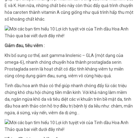
E và K. Hơn nữa, những chất béo này còn thúc đẩy quá trình chuyển
hóa caroten thành vitamin A cũng giống như quá trình hấp thu một
số khoáng chất khác.
Giảm đau, tiêu viêm :
Khi bổ sung cơ thể, axit gamma linolenic – GLA (một dạng của
omega-6), nhanh chóng chuyển hóa thành prostaglada serin.
Prostaglada serin là hoạt chất có đặc tính kháng viêm tự miễn
cùng công dụng giảm đau, sưng, viêm vô cùng hiệu quả.
Tinh dầu hoa anh thảo có thể giúp nhanh chóng đẩy lùi các triệu
chứng khó chịu hội chứng tiền mãn kinh. Với khả năng làm mềm
da, ngăn ngừa khô da và tiêu diệt các vi khuẩn trên bề mặt da, tinh
dầu hoa anh thảo còn hỗ trợ điều trị bệnh lý da liễu như: chàm, mẩn
ngứa, á sừng, vảy nến, viêm da dị ứng…