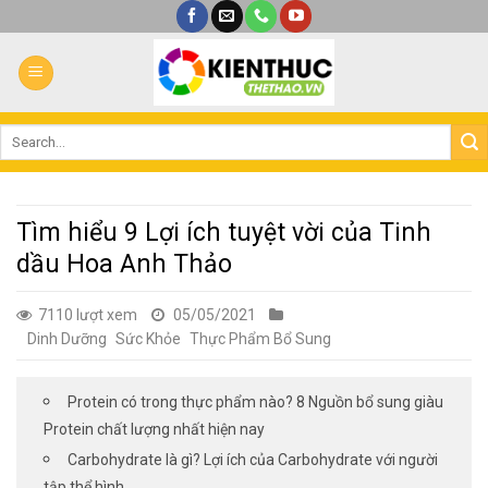
Bỏ
qua
nội
dung
Tìm hiểu 9 Lợi ích tuyệt vời của Tinh
dầu Hoa Anh Thảo
7110 lượt xem
05/05/2021
Dinh Dưỡng
Sức Khỏe
Thực Phẩm Bổ Sung
Protein có trong thực phẩm nào? 8 Nguồn bổ sung giàu
Protein chất lượng nhất hiện nay
Carbohydrate là gì? Lợi ích của Carbohydrate với người
tập thể hình