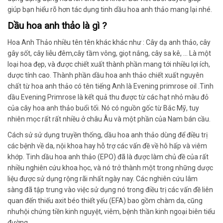
giúp bạn
hiểu rõ hơn
tác dụng
tinh dầu hoa anh thảo
mang lại
nhé.
Dầu hoa anh thảo là gì ?
Hoa Anh Thảo
nhiều tên tên khác khác như
: Cây dạ anh thảo, cây
gây sốt, cây liễu đêm,cây tầm vông, giọt nắng, cây sa kê, … Là một
loại hoa đẹp,
và được
chiết xuất thành phần mang tới nhiều lợi ích,
dược tính cao.
Thành phần dầu hoa anh thảo
chiết xuất
nguyên
chất
từ hoa anh thảo có tên tiếng Anh là Evening primrose oil .Tinh
dầu Evening Primrose
là kết quả thu được
từ các hạt nhỏ màu đỏ
của cây hoa anh thảo
buổi tối
.
Nó
có nguồn gốc từ Bắc Mỹ,
tuy
nhiên mọc rất rất nhiều ở
châu Âu và một phần của Nam bán cầu.
Cách sử sử dụng truyền thống
, dầu hoa anh thảo
dùng để
điều trị
các bệnh về da, nội khoa
hay
hỗ trợ các vấn đề về hô hấp và viêm
khớp. Tinh dầu hoa anh thảo (EPO)
đã là được làm
chủ đề của
rất
nhiều
nghiên cứu khoa học, và nó trở thành một trong những dược
liệu được sử dụng rộng rãi nhất ngày nay. Các nghiên cứu lâm
sàng
đã tập trung vào việc sử dụng nó
trong điều trị các vấn đề liên
quan đến thiếu axit béo thiết yếu (EFA) bao gồm chàm da,
cũng
như
hội chứng tiền kinh nguyệt, viêm, bệnh thần kinh ngoại biên tiểu
đường.