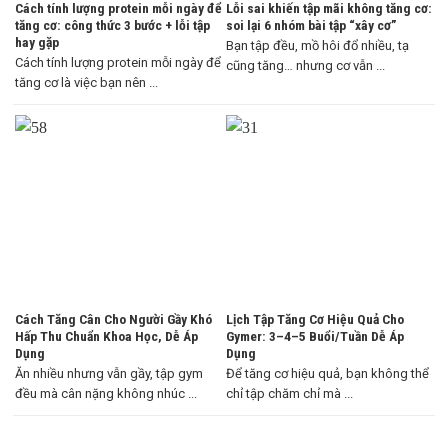
Cách tính lượng protein mỗi ngày để
Lỗi sai khiến tập mãi không tăng cơ:
tăng cơ: công thức 3 bước + lỗi tập
soi lại 6 nhóm bài tập “xây cơ”
hay gặp
Bạn tập đều, mồ hôi đổ nhiều, tạ
Cách tính lượng protein mỗi ngày để
cũng tăng… nhưng cơ vẫn ...
tăng cơ là việc bạn nên ...
Cách Tăng Cân Cho Người Gầy Khó
Lịch Tập Tăng Cơ Hiệu Quả Cho
Hấp Thu Chuẩn Khoa Học, Dễ Áp
Gymer: 3–4–5 Buổi/Tuần Dễ Áp
Dụng
Dụng
Ăn nhiều nhưng vẫn gầy, tập gym
Để tăng cơ hiệu quả, bạn không thể
đều mà cân nặng không nhúc ...
chỉ tập chăm chỉ mà ...