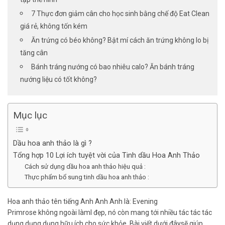
7 Thực đơn giảm cân cho học sinh bằng chế độ Eat Clean
giá rẻ, không tốn kém
Ăn trứng có béo không? Bật mí cách ăn trứng không lo bị
tăng cân
Bánh tráng nướng có bao nhiêu calo? Ăn bánh tráng
nướng liệu có tốt không?
Mục lục
Dầu hoa anh thảo là gì ?
Tổng hợp 10 Lợi ích tuyệt vời của Tinh dầu Hoa Anh Thảo
Cách sử dụng dầu hoa anh thảo hiệu quả :
Thực phẩm bổ sung tinh dầu hoa anh thảo :
Hoa anh thảo
tên tiếng Anh Anh Anh là: Evening
Primrose
không
ngoài làml
đẹp, nó còn mang tới nhiều
tác tác tác
dụng dụng dụng hữu ích
cho sức khỏe.
Bài viết dưới đây
sẽ giúp