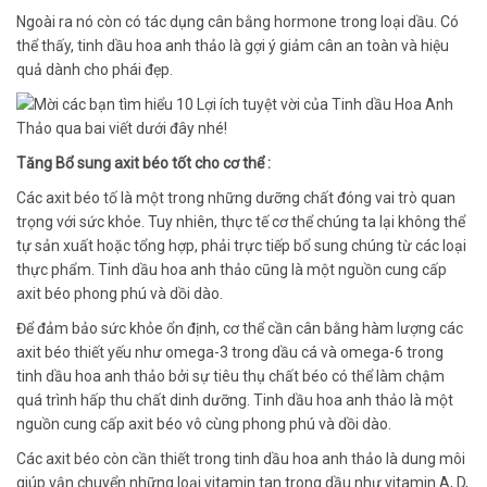
Ngoài ra nó còn có tác dụng cân bằng hormone trong loại dầu. Có
thể thấy, tinh dầu hoa anh thảo là gợi ý giảm cân an toàn và hiệu
quả dành cho phái đẹp.
Tăng Bổ sung axit béo tốt cho cơ thể :
Các axit béo tố là một trong những dưỡng chất đóng vai trò quan
trọng với sức khỏe. Tuy nhiên, thực tế cơ thể chúng ta lại không thể
tự sản xuất hoặc tổng hợp, phải trực tiếp bổ sung chúng từ các loại
thực phẩm. Tinh dầu hoa anh thảo cũng là một nguồn cung cấp
axit béo phong phú và dồi dào.
Để đảm bảo sức khỏe ổn định, cơ thể cần cân bằng hàm lượng các
axit béo thiết yếu như omega-3 trong dầu cá và omega-6 trong
tinh dầu hoa anh thảo bởi sự tiêu thụ chất béo có thể làm chậm
quá trình hấp thu chất dinh dưỡng. Tinh dầu hoa anh thảo là một
nguồn cung cấp axit béo vô cùng phong phú và dồi dào.
Các axit béo còn cần thiết trong tinh dầu hoa anh thảo là dung môi
giúp vận chuyển những loại vitamin tan trong dầu như vitamin A, D,