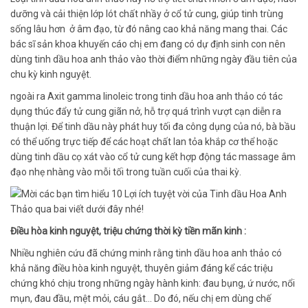
dưỡng và cải thiện lớp lót chất nhầy ở cổ tử cung, giúp tinh trùng
sống lâu hơn ở âm đạo, từ đó nâng cao khả năng mang thai. Các
bác sĩ sản khoa khuyến cáo chị em đang có dự định sinh con nên
dùng tinh dầu hoa anh thảo vào thời điểm những ngày đầu tiên của
chu kỳ kinh nguyệt.
ngoài ra Axit gamma linoleic trong tinh dầu hoa anh thảo có tác
dụng thúc đẩy tử cung giãn nở, hỗ trợ quá trình vượt cạn diễn ra
thuận lợi. Để tinh dầu này phát huy tối đa công dụng của nó, bà bầu
có thể uống trực tiếp để các hoạt chất lan tỏa khắp cơ thể hoặc
dùng tinh dầu cọ xát vào cổ tử cung kết hợp động tác massage âm
đạo nhẹ nhàng vào mỗi tối trong tuần cuối của thai kỳ.
Điều hòa kinh nguyệt, triệu chứng thời kỳ tiền mãn kinh :
Nhiều nghiên cứu đã chứng minh rằng tinh dầu hoa anh thảo có
khả năng điều hòa kinh nguyệt, thuyên giảm đáng kể các triệu
chứng khó chịu trong những ngày hành kinh: đau bụng, ứ nước, nổi
mụn, đau đầu, mệt mỏi, cáu gắt… Do đó, nếu chị em dùng chế