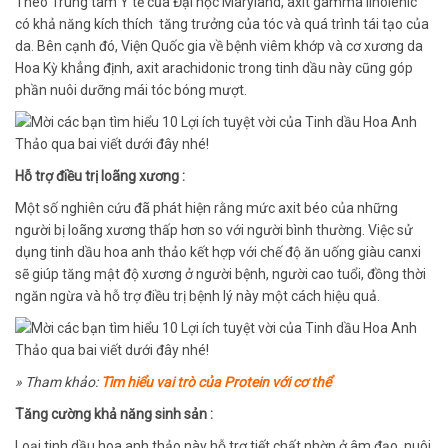
Theo Trung tâm Y tế của Đại học Maryland, axit gamma linolenic
có khả năng kích thích tăng trưởng của tóc và quá trình tái tạo của
da. Bên cạnh đó, Viện Quốc gia về bệnh viêm khớp và cơ xương da
Hoa Kỳ khẳng định, axit arachidonic trong tinh dầu này cũng góp
phần nuôi dưỡng mái tóc bóng mượt.
Hỗ trợ điều trị loãng xương :
Một số nghiên cứu đã phát hiện rằng mức axit béo của những
người bị loãng xương thấp hơn so với người bình thường. Việc sử
dụng tinh dầu hoa anh thảo kết hợp với chế độ ăn uống giàu canxi
sẽ giúp tăng mật độ xương ở người bệnh, người cao tuổi, đồng thời
ngăn ngừa và hỗ trợ điều trị bệnh lý này một cách hiệu quả.
» Tham khảo:
Tìm hiểu vai trò của Protein với cơ thể
Tăng cường khả năng sinh sản :
Loại tinh dầu hoa anh thảo này hỗ trợ tiết chất nhờn ở âm đạo, nuôi