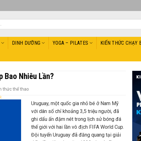
DINH DƯỠNG
YOGA – PILATES
KIẾN THỨC CHẠY 
p Bao Nhiêu Lần?
n thức thể thao
R
Uruguay, một quốc gia nhỏ bé ở Nam Mỹ
với dân số chỉ khoảng 3,5 triệu người, đã
ghi dấu ấn đậm nét trong lịch sử bóng đá
thế giới với hai lần vô địch FIFA World Cup.
Đội tuyển Uruguay đã đăng quang tại giải