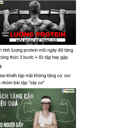
h tính lượng protein mỗi ngày để tăng
công thức 3 bước + lỗi tập hay gặp
sai khiến tập mãi không tăng cơ: soi
6 nhóm bài tập “xây cơ”