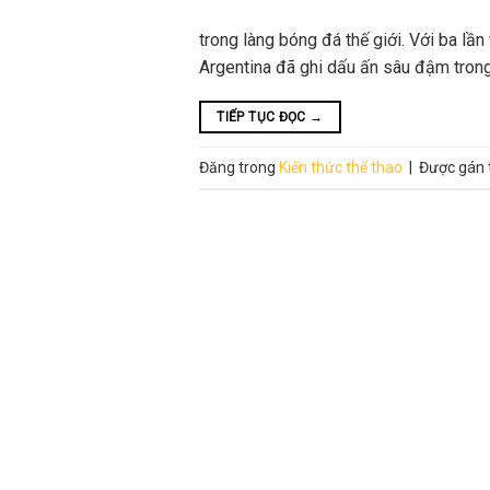
trong làng bóng đá thế giới. Với ba l
Argentina đã ghi dấu ấn sâu đậm trong 
TIẾP TỤC ĐỌC
→
Đăng trong
Kiến thức thể thao
|
Được gán 