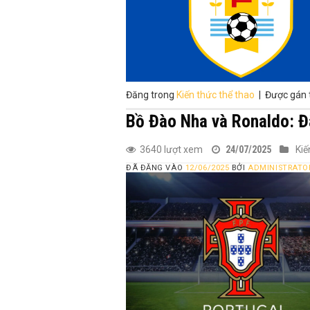
Đăng trong
Kiến thức thể thao
|
Được gán 
Bồ Đào Nha và Ronaldo: Đ
3640 lượt xem
24/07/2025
Kiế
ĐÃ ĐĂNG VÀO
12/06/2025
BỞI
ADMINISTRATO