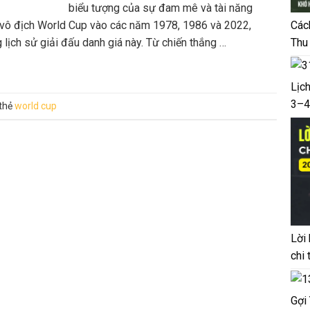
biểu tượng của sự đam mê và tài năng
Các
ần vô địch World Cup vào các năm 1978, 1986 và 2022,
Thu
lịch sử giải đấu danh giá này. Từ chiến thắng …
Lịc
3–4
thẻ
world cup
Lời
chi 
Gợi