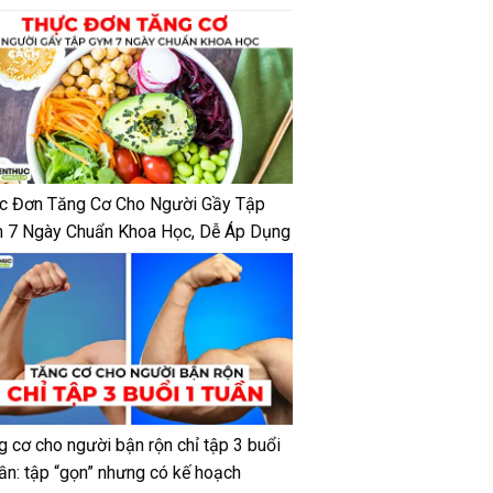
c Đơn Tăng Cơ Cho Người Gầy Tập
 7 Ngày Chuẩn Khoa Học, Dễ Áp Dụng
g cơ cho người bận rộn chỉ tập 3 buổi
uần: tập “gọn” nhưng có kế hoạch