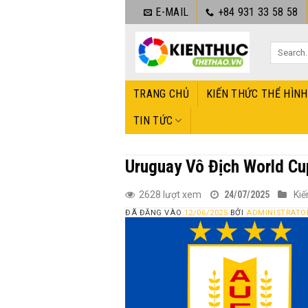
Bỏ
E-MAIL
+84 931 33 58 58
qua
nội
dung
TRANG CHỦ
KIẾN THỨC THỂ HÌNH
TIN TỨC
Uruguay Vô Địch World Cu
2628 lượt xem
24/07/2025
Kiế
ĐÃ ĐĂNG VÀO
12/06/2025
BỞI
ADMINISTRATO