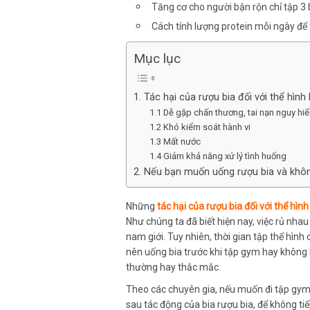
Tăng cơ cho người bận rộn chỉ tập 3 
Cách tính lượng protein mỗi ngày để 
Mục lục
1. Tác hại của rượu bia đối với thể hình 
1.1 Dễ gặp chấn thương, tai nạn nguy hi
1.2 Khó kiểm soát hành vi
1.3 Mất nước
1.4 Giảm khả năng xử lý tình huống
2. Nếu bạn muốn uống rượu bia và khôn
Những
tác hại của rượu bia đối với thể hình
Như chúng ta đã biết hiện nay, việc rủ nhau 
nam giới. Tuy nhiên, thời gian tập thể hìn
nên uống bia trước khi tập gym hay không l
thường hay thắc mắc.
Theo các chuyên gia, nếu muốn đi tập gym
sau tác động của bia rượu bia, để không ti