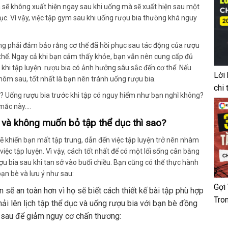
 sẽ không xuất hiện ngay sau khi uống mà sẽ xuất hiện sau một
 dục. Vì vậy, việc tập gym sau khi uống rượu bia thường khá nguy
ng phải đảm bảo rằng cơ thể đã hồi phục sau tác động của rượu
thể. Ngay cả khi bạn cảm thấy khỏe, bạn vẫn nên cung cấp đủ
khi tập luyện. rượu bia có ảnh hưởng sâu sắc đến cơ thể. Nếu
Lời
ôm sau, tốt nhất là bạn nên tránh uống rượu bia.
chi 
và không muốn bỏ tập thể dục thì sao?
ẽ khiến bạn mất tập trung, dẫn đến việc tập luyện trở nên nhàm
việc tập luyện. Vì vậy, cách tốt nhất để có một lối sống cân bằng
u bia sau khi tan sở vào buổi chiều. Bạn cũng có thể thực hành
bạn bè và lưu ý như sau:
Gợi
 sẽ an toàn hơn vì họ sẽ biết cách thiết kế bài tập phù hợp
Tro
i lên lịch tập thể dục và uống rượu bia với bạn bè đồng
n sau để giảm nguy cơ chấn thương: