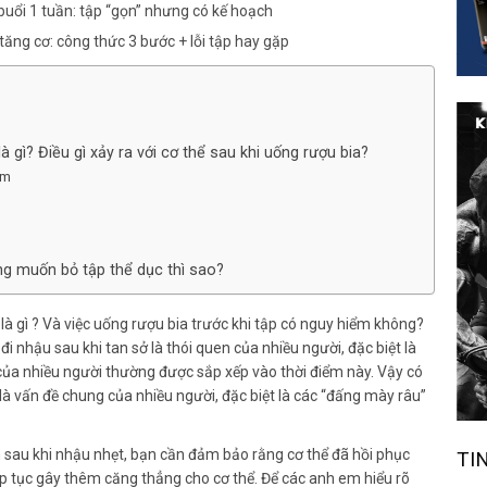
buổi 1 tuần: tập “gọn” nhưng có kế hoạch
tăng cơ: công thức 3 bước + lỗi tập hay gặp
là gì? Điều gì xảy ra với cơ thể sau khi uống rượu bia?
ểm
g muốn bỏ tập thể dục thì sao?
là gì ? Và việc uống rượu bia trước khi tập có nguy hiểm không?
đi nhậu sau khi tan sở là thói quen của nhiều người, đặc biệt là
h của nhiều người thường được sắp xếp vào thời điểm này. Vậy có
à vấn đề chung của nhiều người, đặc biệt là các “đấng mày râu”
 sau khi nhậu nhẹt, bạn cần đảm bảo rằng cơ thể đã hồi phục
TI
ếp tục gây thêm căng thẳng cho cơ thể. Để các anh em hiểu rõ