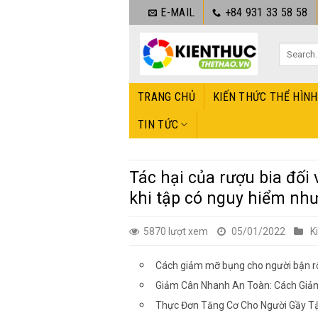
Bỏ
E-MAIL
+84 931 33 58 58
qua
nội
dung
TRANG CHỦ
KIẾN THỨC THỂ HÌNH
TIN TỨC
Tác hại của rượu bia đối 
khi tập có nguy hiểm nh
5870 lượt xem
05/01/2022
K
Cách giảm mỡ bụng cho người bận rộ
Giảm Cân Nhanh An Toàn: Cách Giả
Thực Đơn Tăng Cơ Cho Người Gầy T