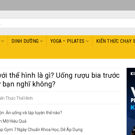
DINH DƯỠNG
YOGA – PILATES
KIẾN THỨC CHẠY 
với thể hình là gì? Uống rượu bia trước
ư bạn nghĩ không?
iến Thức Thể Hình
n: Ăn uống và tập luyện thế nào?
m Mỡ Hiệu Quả
ập Gym 7 Ngày Chuẩn Khoa Học, Dễ Áp Dụng