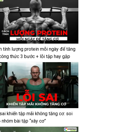
h tính lượng protein mỗi ngày để tăng
công thức 3 bước + lỗi tập hay gặp
sai khiến tập mãi không tăng cơ: soi
6 nhóm bài tập “xây cơ”