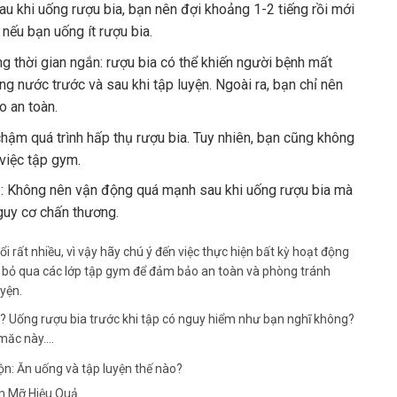
Sau khi uống rượu bia, bạn nên đợi khoảng 1-2 tiếng rồi mới
 nếu bạn uống ít rượu bia.
g thời gian ngắn: rượu bia có thể khiến người bệnh mất
ng nước trước và sau khi tập luyện. Ngoài ra, bạn chỉ nên
o an toàn.
chậm quá trình hấp thụ rượu bia. Tuy nhiên, bạn cũng không
việc tập gym.
: Không nên vận động quá mạnh sau khi uống rượu bia mà
guy cơ chấn thương.
ổi rất nhiều, vì vậy hãy chú ý đến việc thực hiện bất kỳ hoạt động
ên bỏ qua các lớp tập gym để đảm bảo an toàn và phòng tránh
yện.
n: Ăn uống và tập luyện thế nào?
m Mỡ Hiệu Quả