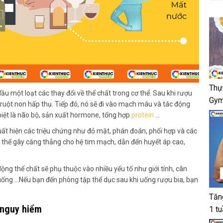
Thự
ầu một loạt các thay đổi về thể chất trong cơ thể. Sau khi rượu
Gym
c ruột non hấp thụ. Tiếp đó, nó sẽ đi vào mạch máu và tác động
biệt là não bộ, sản xuất hormone, tổng hợp
protein
…
uất hiện các triệu chứng như đỏ mặt, phán đoán, phối hợp và các
ó thể gây căng thẳng cho hệ tim mạch, dẫn đến huyết áp cao,
ng thể chất sẽ phụ thuộc vào nhiều yếu tố như giới tính, cân
n uống …Nếu bạn đến phòng tập thể dục sau khi uống rượu bia, bạn
Tăn
 nguy hiểm
1 t