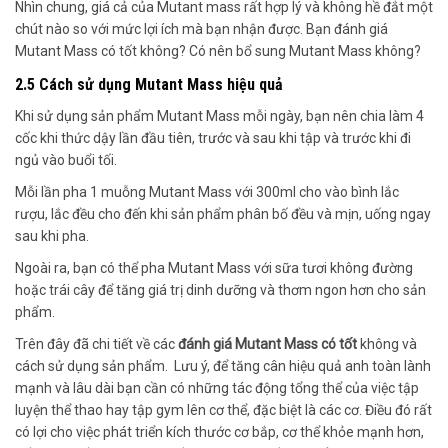
Nhìn chung, giá cả của Mutant mass rất hợp lý và không hề đắt một
chút nào so với mức lợi ích mà bạn nhận được. Bạn đánh giá
Mutant Mass có tốt không? Có nên bổ sung Mutant Mass không?
2.5 Cách sử dụng Mutant Mass hiệu quả
Khi sử dụng sản phẩm Mutant Mass mỗi ngày, bạn nên chia làm 4
cốc khi thức dậy lần đầu tiên, trước và sau khi tập và trước khi đi
ngủ vào buổi tối.
Mỗi lần pha 1 muỗng Mutant Mass với 300ml cho vào bình lắc
rượu, lắc đều cho đến khi sản phẩm phân bố đều và mịn, uống ngay
sau khi pha.
Ngoài ra, bạn có thể pha Mutant Mass với sữa tươi không đường
hoặc trái cây để tăng giá trị dinh dưỡng và thơm ngon hơn cho sản
phẩm.
Trên đây đã chi tiết về các
đánh giá Mutant Mass có tốt
không và
cách sử dụng sản phẩm. Lưu ý, để tăng cân hiệu quả anh toàn lành
mạnh và lâu dài bạn cần có những tác động tổng thể của việc tập
luyện thể thao hay tập gym lên cơ thể, đặc biệt là các cơ. Điều đó rất
có lợi cho việc phát triển kích thước cơ bắp, cơ thể khỏe mạnh hơn,