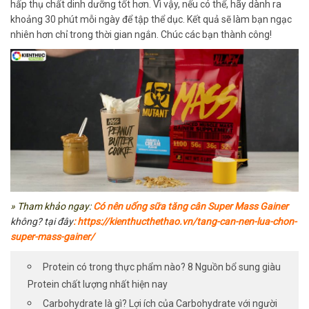
hấp thụ chất dinh dưỡng tốt hơn. Vì vậy, nếu có thể, hãy dành ra
khoảng 30 phút mỗi ngày để tập thể dục. Kết quả sẽ làm bạn ngạc
nhiên hơn chỉ trong thời gian ngắn. Chúc các bạn thành công!
» Tham khảo ngay:
Có nên uống
sữa tăng cân Super Mass Gainer
không? tại đây
:
https://kienthucthethao.vn/tang-can-nen-lua-chon-
super-mass-gainer/
Protein có trong thực phẩm nào? 8 Nguồn bổ sung giàu
Protein chất lượng nhất hiện nay
Carbohydrate là gì? Lợi ích của Carbohydrate với người