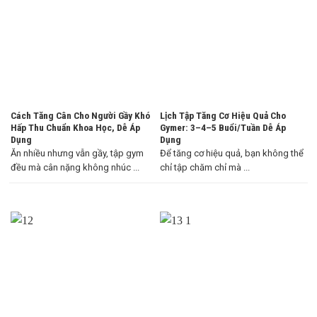
Cách Tăng Cân Cho Người Gầy Khó
Lịch Tập Tăng Cơ Hiệu Quả Cho
Hấp Thu Chuẩn Khoa Học, Dễ Áp
Gymer: 3–4–5 Buổi/Tuần Dễ Áp
Dụng
Dụng
Ăn nhiều nhưng vẫn gầy, tập gym
Để tăng cơ hiệu quả, bạn không thể
đều mà cân nặng không nhúc ...
chỉ tập chăm chỉ mà ...