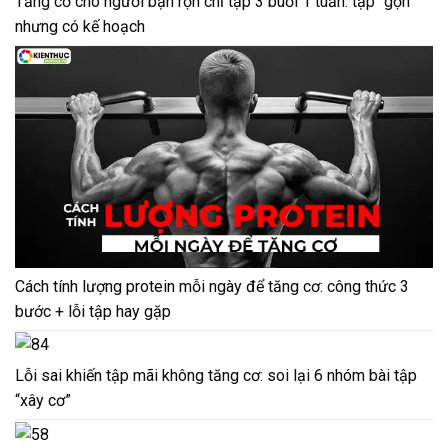
Tăng cơ cho người bận rộn chỉ tập 3 buổi 1 tuần: tập “gọn”
nhưng có kế hoạch
Cách tính lượng protein mỗi ngày để tăng cơ: công thức 3
bước + lỗi tập hay gặp
Lỗi sai khiến tập mãi không tăng cơ: soi lại 6 nhóm bài tập
“xây cơ”