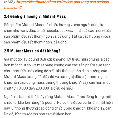
tại đây:
https://kienthucthethao.vn/review-sua-tang-can-serious-
mass-on-2
2.4 Đánh giá hương vị Mutant Mass
Sản phẩm Mutant Mass có nhiều hương vị cho người dùng lựa
chọn như vani, dâu, chuối, socola, cookies,…. Tất cả các mùi vị của
sản phẩm đều rất thơm ngon và dễ uống.Tất cả các hương vị của
sản phẩm đều rất thơm ngon, dễ uống.
2.5 Mutant Mass có đắt không?
Giá một gói 15 pound (6,8 kg) khoảng 1,9 triệu, nhìn chung là cao
hơn một chút so với mặt bằng chung của các sản phẩm sữa tăng
cân khác. Điều này cũng dễ hiểu khi thành phần dinh dưỡng của
Mutant Mass tương đối đầy đủ và hương vị đặc biệt thơm ngon,
khác hẳn các dòng mass thông thường khác. Vì vậy cao hơn một
chút từ 10.000 đến 200.000 là điều dễ hiểu.
Ngoài ra, bạn có thể thấy rằng Mutant Mass được đóng trong một
chiếc túi khá lớn nặng 15 pound. Nó có thể được coi là lớn nhất hiện
nay. Vì thông thường các dòng chất lượng khác chỉ khoảng 12 cân.
Do đó, kích thước lớn hơn sẽ tiết kiệm hơn.