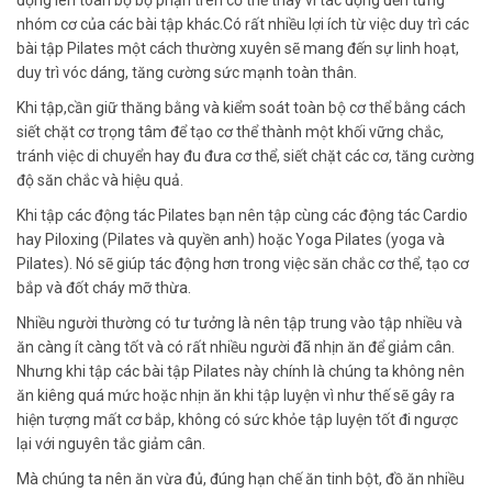
nhóm cơ của các bài tập khác.Có rất nhiều lợi ích từ việc duy trì các
bài tập Pilates một cách thường xuyên sẽ mang đến sự linh hoạt,
duy trì vóc dáng, tăng cường sức mạnh toàn thân.
Khi tập,cần giữ thăng bằng và kiểm soát toàn bộ cơ thể bằng cách
siết chặt cơ trọng tâm để tạo cơ thể thành một khối vững chắc,
tránh việc di chuyển hay đu đưa cơ thể, siết chặt các cơ, tăng cường
độ săn chắc và hiệu quả.
Khi tập các động tác Pilates bạn nên tập cùng các động tác Cardio
hay Piloxing (Pilates và quyền anh) hoặc Yoga Pilates (yoga và
Pilates). Nó sẽ giúp tác động hơn trong việc săn chắc cơ thể, tạo cơ
bắp và đốt cháy mỡ thừa.
Nhiều người thường có tư tưởng là nên tập trung vào tập nhiều và
ăn càng ít càng tốt và có rất nhiều người đã nhịn ăn để giảm cân.
Nhưng khi tập các bài tập Pilates này chính là chúng ta không nên
ăn kiêng quá mức hoặc nhịn ăn khi tập luyện vì như thế sẽ gây ra
hiện tượng mất cơ bắp, không có sức khỏe tập luyện tốt đi ngược
lại với nguyên tắc giảm cân.
Mà chúng ta nên ăn vừa đủ, đúng hạn chế ăn tinh bột, đồ ăn nhiều