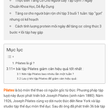
Thực Đơn Tăng Cơ Cho Người Gầy Tập Gym 7 Ngày
Chuẩn Khoa Học, Dễ Áp Dụng
Tăng cơ cho người bận rộn chỉ tập 3 buổi 1 tuần: tập “gọn”
nhưng có kế hoạch
Cách tính lượng protein mỗi ngày để tăng cơ: công thức 3
bước + lỗi tập hay gặp
Mục lục
1. Pilates là gì ?
3.11+ bài tập Pilates giảm cân hiệu quả tốt nhất :
3.1 Nên tập Pilates bao nhiêu lần một tuần ?
3.2 Lưu ý khi tập Pilates để giảm cân hiệu quả :
Pilates
là bộ môn thể thao có nguồn gốc từ Đức. Phương pháp tập
luyệ này được phát triển bởi Joseph Pilates (sinh năm 1880). Năm
1926, Joseph Pilates cùng vợ dời nước Đức đến New York và lập
studio tập thể dục môn thể dục. Sau đó ông đã phát triển 36 bài tập