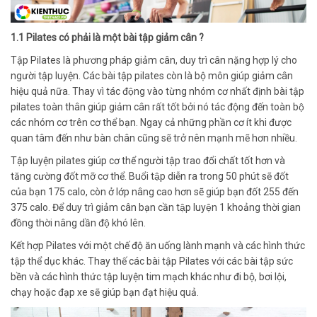
1.1 Pilates có phải là một bài tập giảm cân ?
Tập Pilates là phương pháp giảm cân, duy trì cân nặng hợp lý cho
người tập luyện. Các bài tập pilates còn là bộ môn giúp giảm cân
hiệu quả nữa. Thay vì tác động vào từng nhóm cơ nhất định bài tập
pilates toàn thân giúp giảm cân rất tốt bởi nó tác động đến toàn bộ
các nhóm cơ trên cơ thể bạn. Ngay cả những phần cơ ít khi được
quan tâm đến như bàn chân cũng sẽ trở nên mạnh mẽ hơn nhiều.
Tập luyện pilates giúp cơ thể người tập trao đổi chất tốt hơn và
tăng cường đốt mỡ cơ thể. Buổi tập diễn ra trong 50 phút sẽ đốt
của bạn 175 calo, còn ở lớp nâng cao hơn sẽ giúp bạn đốt 255 đến
375 calo. Để duy trì giảm cân bạn cần tập luyện 1 khoảng thời gian
đồng thời nâng dần độ khó lên.
Kết hợp Pilates với một chế độ ăn uống lành mạnh và các hình thức
tập thể dục khác. Thay thế các bài tập Pilates với các bài tập sức
bền và các hình thức tập luyện tim mạch khác như đi bộ, bơi lội,
chạy hoặc đạp xe sẽ giúp bạn đạt hiệu quả.