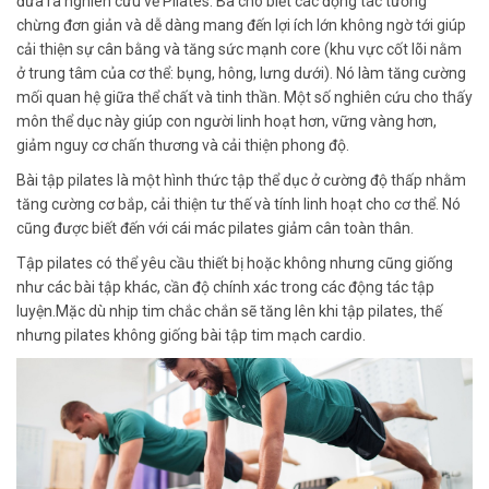
đưa ra nghiên cứu về Pilates. Bà cho biết các động tác tưởng
chừng đơn giản và dễ dàng mang đến lợi ích lớn không ngờ tới giúp
cải thiện sự cân bằng và tăng sức mạnh core (khu vực cốt lõi nằm
ở trung tâm của cơ thể: bụng, hông, lưng dưới). Nó làm tăng cường
mối quan hệ giữa thể chất và tinh thần. Một số nghiên cứu cho thấy
môn thể dục này giúp con người linh hoạt hơn, vững vàng hơn,
giảm nguy cơ chấn thương và cải thiện phong độ.
Bài tập pilates là một hình thức tập thể dục ở cường độ thấp nhằm
tăng cường cơ bắp, cải thiện tư thế và tính linh hoạt cho cơ thể. Nó
cũng được biết đến với cái mác pilates giảm cân toàn thân.
Tập pilates có thể yêu cầu thiết bị hoặc không nhưng cũng giống
như các bài tập khác, cần độ chính xác trong các động tác tập
luyện.Mặc dù nhịp tim chắc chắn sẽ tăng lên khi tập pilates, thế
nhưng pilates không giống bài tập tim mạch cardio.