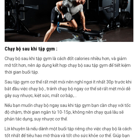
Chạy bộ sau khi tập gym :
Chạy bộ sau khi tập gym
là cách đốt
calories nhiều hơn,
và
giảm
mỡ tốt hơn,
nên áp dụng
kết hợp chạy bộ sau tập gym để tiết kiệm
thời gian buổi tập.
Sau tập gym
cơ thể rất mệt mỏi
nên nghỉ ngơi ít nhất 30p
trước khi
bắt đầu việc
chạy bộ , tránh chạy bộ ngay
cơ thể sẽ rất mệt mỏi
dễ
gây suy nhược, kiệt sức, mất cơ bắp,…
Nếu bạn muốn chạy bộ ngay sau khi tập gym
bạn cần
chạy với tốc
độ chậm, thời gian ngắn từ 10-15p,
không nên chạy quá lâu sẽ
phản tác dụng, suy nhược cơ thể
.
Lời khuyên là nếu
dành một buổi tập riêng
cho việc
chạy bộ
là cách
tốt nhất để tiêu hao mỡ thừa và tốt cho sức khỏe cơ thể
.
Giúp bạn