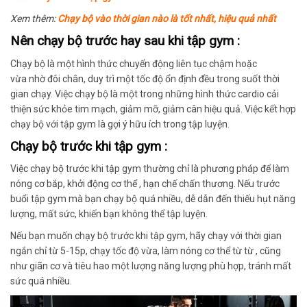
Xem thêm:
Chạy bộ vào thời gian nào là tốt nhất, hiệu quả nhất
Nên chạy bộ trước hay sau khi tập gym :
Chạy bộ là một
hình thức chuyển động
liên tục chậm hoặc
vừa
nhờ
đôi chân,
duy trì một tốc độ ổn định đều
trong suốt thời
gian chạy. Việc chạy bộ
là một trong những
hình thức cardio cải
thiện sức khỏe tim mạch,
giảm mỡ
, giảm cân hiệu quả.
Việc
kết hợp
chạy bộ với tập gym
là gợi ý hữu ích trong tập luyện
.
Chạy bộ trước khi tập gym :
Việc
chạy bộ trước khi tập gym
thường chỉ là phương pháp
để làm
nóng cơ bắp, khởi động cơ thể , hạn chế chấn thương.
Nếu trước
buổi tập gym mà
bạn chạy bộ quá nhiều,
dễ dẫn đến
thiếu hụt năng
lượng,
mất sức
,
khiến bạn không thể tập luyện
.
Nếu bạn muốn chạy bộ trước khi tập gym, hãy
chạy với thời gian
ngắn chỉ
từ 5-15p, chạy tốc độ vừa, làm nóng cơ thể từ từ , cũng
như giãn cơ và tiêu hao một lượng năng lượng
phù hợp
, tránh mất
sức quá nhiều.