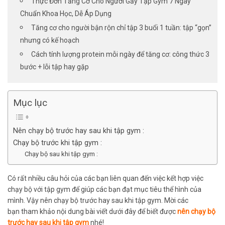
Thực Đơn Tăng Cơ Cho Người Gầy Tập Gym 7 Ngày
Chuẩn Khoa Học, Dễ Áp Dụng
Tăng cơ cho người bận rộn chỉ tập 3 buổi 1 tuần: tập “gọn”
nhưng có kế hoạch
Cách tính lượng protein mỗi ngày để tăng cơ: công thức 3
bước + lỗi tập hay gặp
Mục lục
Nên chạy bộ trước hay sau khi tập gym :
Chạy bộ trước khi tập gym :
Chạy bộ sau khi tập gym :
Có rất nhiều câu hỏi của các bạn liên quan đến việc
kết hợp việc
chạy bộ với tập gym để
giúp các bạn đạt mục tiêu thể hình của
mình
.
Vậy
nên chạy bộ trước hay sau khi tập gym. Mời các
bạn
tham khảo nội dung
bài viết dưới đây
để biết được
nên chạy bộ
trước hay sau khi tập gym
nhé!