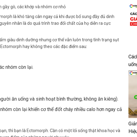
h gầy gò, các khớp và nhóm cơ nhỏ
morph là khó tăng cân ngay cả khi được bổ sung đầy đủ dinh
uyên nhân là do quá trình trao đổi chất của họ diễn ra cực
m giàu dinh dưỡng nhưng cơ thể vẫn luôn trong tình trạng sụt
là Ectomorph hay không theo các đặc điểm sau:
Các
uốn
c nhóm còn lại.
người ăn uống và sinh hoạt bình thường, không ăn kiêng).
nhóm còn lại khiến cơ thể đốt cháy nhiều calo hơn ngay cả
Giả
bạn, thì bạn là Ectomorph. Cần có một lối sống thật khoa học và
Hiệ