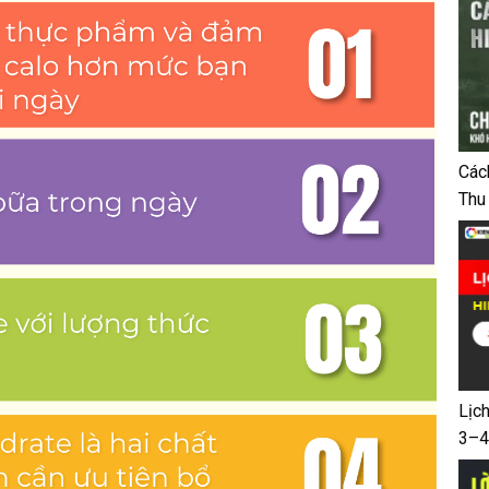
Các
Thu
Lịc
3–4