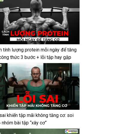
h tính lượng protein mỗi ngày để tăng
công thức 3 bước + lỗi tập hay gặp
sai khiến tập mãi không tăng cơ: soi
6 nhóm bài tập “xây cơ”