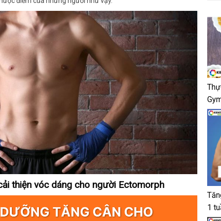
hược điểm của những người như vậy.
Thự
Gym
cải thiện vóc dáng cho người Ectomorph
Tăn
1 t