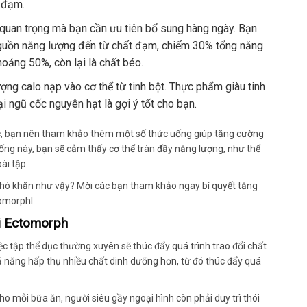
 đạm.
 quan trọng mà bạn cần ưu tiên bổ sung hàng ngày. Bạn
 nguồn năng lượng đến từ chất đạm, chiếm 30% tổng năng
oảng 50%, còn lại là chất béo.
ợng calo nạp vào cơ thể từ tinh bột. Thực phẩm giàu tinh
i ngũ cốc nguyên hạt là gợi ý tốt cho bạn.
ức, bạn nên tham khảo thêm một số thức uống giúp tăng cường
uống này, bạn sẽ cảm thấy cơ thể tràn đầy năng lượng, như thể
ài tập.
ời Ectomorph
c tập thể dục thường xuyên sẽ thúc đẩy quá trình trao đổi chất
hả năng hấp thụ nhiều chất dinh dưỡng hơn, từ đó thúc đẩy quá
ho mỗi bữa ăn, người siêu gầy ngoại hình còn phải duy trì thói