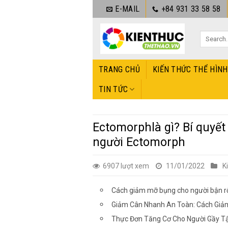
Bỏ
E-MAIL
+84 931 33 58 58
qua
nội
dung
TRANG CHỦ
KIẾN THỨC THỂ HÌNH
TIN TỨC
Ectomorphlà gì? Bí quyết
người Ectomorph
6907 lượt xem
11/01/2022
K
Cách giảm mỡ bụng cho người bận rộ
Giảm Cân Nhanh An Toàn: Cách Giả
Thực Đơn Tăng Cơ Cho Người Gầy T