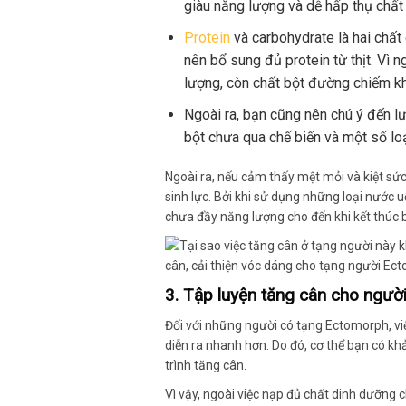
giàu năng lượng và dễ hấp thụ chất
Protein
và carbohydrate là hai chất
nên bổ sung đủ protein từ thịt. Vì
lượng, còn chất bột đường chiếm kh
Ngoài ra, bạn cũng nên chú ý đến lư
bột chưa qua chế biến và một số loạ
Ngoài ra, nếu cảm thấy mệt mỏi và kiệt s
sinh lực. Bởi khi sử dụng những loại nước 
chưa đầy năng lượng cho đến khi kết thúc b
3. Tập luyện tăng cân cho ngư
Đối với những người có tạng Ectomorph, việ
diễn ra nhanh hơn. Do đó, cơ thể bạn có k
trình tăng cân.
Vì vậy, ngoài việc nạp đủ chất dinh dưỡng c