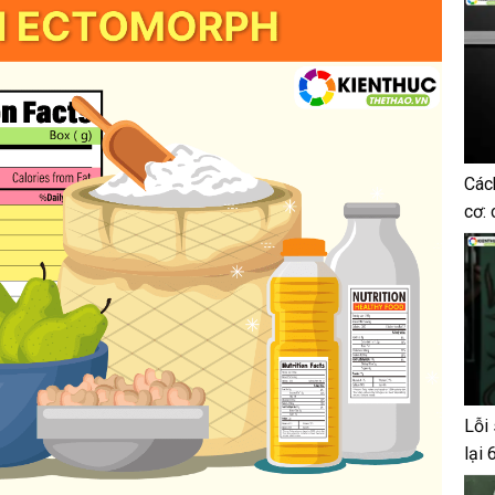
Các
cơ: 
Lỗi 
lại 