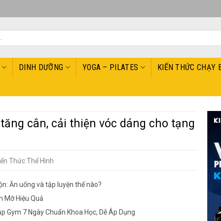
DINH DƯỠNG
YOGA – PILATES
KIẾN THỨC CHẠY 
 tăng cân, cải thiện vóc dáng cho tạng
iến Thức Thể Hình
n: Ăn uống và tập luyện thế nào?
m Mỡ Hiệu Quả
ập Gym 7 Ngày Chuẩn Khoa Học, Dễ Áp Dụng