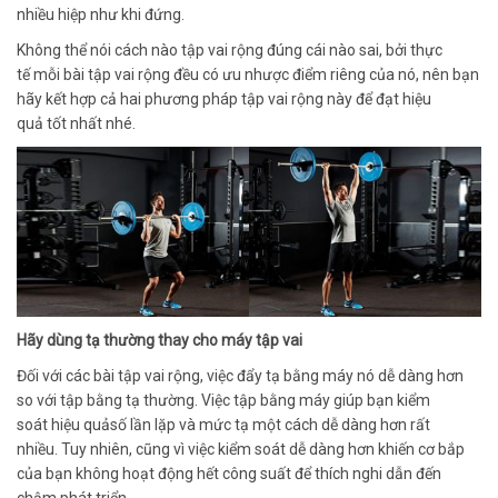
nhiều hiệp như khi đứng.
Không thể nói
cách nào tập vai rộng đúng cái nào sai,
bởi thực
tế
mỗi bài tập vai rộng
đều có
ưu nhược điểm riêng của nó,
nên bạn
hãy
kết hợp cả hai phương pháp tập vai rộng này để đạt hiệu
quả
tốt nhất nhé
.
Hãy dùng tạ thường thay cho máy tập vai
Đối với các bài tập vai rộng, việc
đẩy tạ bằng máy
nó dễ dàng hơn
so với
tập bằng tạ thường.
Việc tập bằng máy
giúp bạn kiểm
soát
hiệu quả
số lần lặp và mức tạ một cách dễ dàng hơn rất
nhiều.
Tuy nhiên, cũng vì việc kiểm soát dễ dàng hơn
khiến cơ bắp
của bạn
không hoạt động hết công suất
để
thích nghi dẫn đến