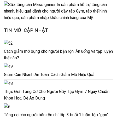
TIN MỚI CẬP NHẬT
Cách giảm mỡ bụng cho người bận rộn: Ăn uống và tập luyện
thế nào?
Giảm Cân Nhanh An Toàn: Cách Giảm Mỡ Hiệu Quả
Thực Đơn Tăng Cơ Cho Người Gầy Tập Gym 7 Ngày Chuẩn
Khoa Học, Dễ Áp Dụng
Tăng cơ cho người bận rộn chỉ tập 3 buổi 1 tuần: tập “gọn”