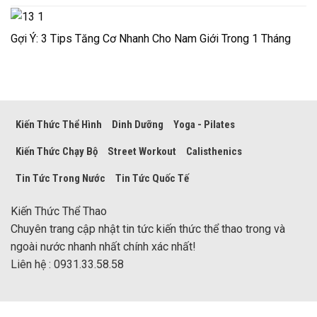
Gợi Ý: 3 Tips Tăng Cơ Nhanh Cho Nam Giới Trong 1 Tháng
Kiến Thức Thể Hình
Dinh Dưỡng
Yoga - Pilates
Kiến Thức Chạy Bộ
Street Workout
Calisthenics
Tin Tức Trong Nước
Tin Tức Quốc Tế
Kiến Thức Thể Thao
Chuyên trang cập nhật tin tức kiến thức thể thao trong và
ngoài nước nhanh nhất chính xác nhất!
Liên hệ : 0931.33.58.58