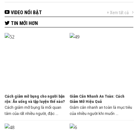
VIDEO NỔI BẬT
+ Xem tất cả
TIN MỚI HƠN
Cách giảm mỡ bụng cho người bận
Giảm Cân Nhanh An Toàn: Cách
rộn: Ăn uống và tập luyện thế nào?
Giảm Mỡ Hiệu Quả
Cách giảm mỡ bụng là mối quan
Giảm cân nhanh an toàn là mục tiêu
tâm của rất nhiều người, đặc ...
của nhiều người khi muốn ...