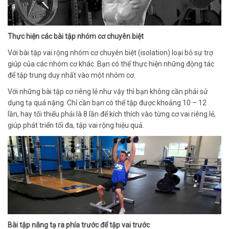
Thực hiện các bài tập nhóm cơ chuyên biệt
Với
bài tập vai rộng nhóm cơ chuyên biệt (isolation)
loại bỏ sự trợ
giúp của các nhóm cơ khác
.
Bạn có thể thực hiện những động tác
để
tập trung duy nhất vào một nhóm cơ.
Với những bài tập cơ riêng lẻ như vậy thì bạn không cần phải
sử
dụng tạ quá nặng.
Chỉ cần
bạn có thể tập được khoảng 10 – 12
lần,
hay
tối thiểu phải là 8 lần để kích thích
vào từng
cơ vai riêng lẻ,
giúp phát triển tối đa, tập vai rộng hiệu quả.
Bài tập nâng tạ ra phía trước để tập vai trước