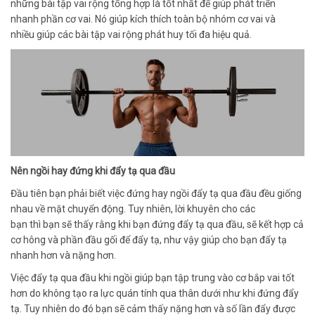
những bài
tập vai rộng tổng hợp là tốt nhất
để giúp phát triển
nhanh phần cơ vai
.
Nó giúp
kích thích
toàn bộ nhóm cơ vai và
nhiều
giúp các bài tập vai rộng
phát huy tối đa hiệu quả
.
Nên ngồi hay đứng khi đẩy tạ qua đầu
Đầu tiên bạn phải biết
việc đứng hay ngồi đẩy tạ qua đầu
đều giống
nhau
về mặt chuyển động.
Tuy nhiên
,
lời khuyên cho các
bạn
thì
bạn sẽ thấy rằng khi bạn đứng đẩy tạ qua đầu
,
sẽ
kết hợp cả
cơ hông và phần đầu gối để đẩy tạ,
như vậy giúp cho
bạn đẩy tạ
nhanh hơn và nặng hơn.
Việc
đẩy tạ qua đầu
khi ngồi giúp bạn tập trung vào cơ bắp vai tốt
hơn do
không tạo ra lực quán tính qua thân dưới
như khi
đứng đẩy
tạ.
Tuy nhiên do đó
bạn sẽ cảm thấy nặng hơn và
số lần
đẩy được