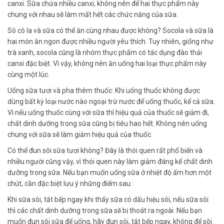
canxi. Sữa chứa nhiều canxi, không nên để hai thực phẩm này
chung với nhau sẽ làm mất hết các chức năng của sữa.
Sô cô la và sữa có thể ăn cùng nhau được không? Socola và sữa là
hai món ăn ngon được nhiều người yêu thích. Tuy nhiên, giống như
trà xanh, socola cũng là nhóm thực phẩm có tác dụng đào thải
canxi đặc biệt. Vì vậy, không nên ăn uống hai loại thực phẩm này
cùng một lúc.
Uống sữa tươi và pha thêm thuốc: Khi uống thuốc không được
dùng bất kỳ loại nước nào ngoại trừ nước để uống thuốc, kể cả sữa.
Vì nếu uống thuốc cùng với sữa thì hiệu quả của thuốc sẽ giảm đi,
chất dinh dưỡng trong sữa cũng bị tiêu hao hết. Không nên uống
chung với sữa sẽ làm giảm hiệu quả của thuốc.
Có thể đun sôi sữa tươi không? Đây là thói quen rất phổ biến và
nhiều người cũng vậy, vì thói quen này làm giảm đáng kể chất dinh
dưỡng trong sữa. Nếu bạn muốn uống sữa ở nhiệt độ ấm hơn một
chút, cần đặc biệt lưu ý những điểm sau:
Khi sữa sôi, tắt bếp ngay khi thấy sữa có dấu hiệu sôi, nếu sữa sôi
thì các chất dinh dưỡng trong sữa sẽ bị thoát ra ngoài. Nếu bạn
muốn đun sôi sữa để uống, hãy đun sôi, tắt bếp ngay, không để sôi.