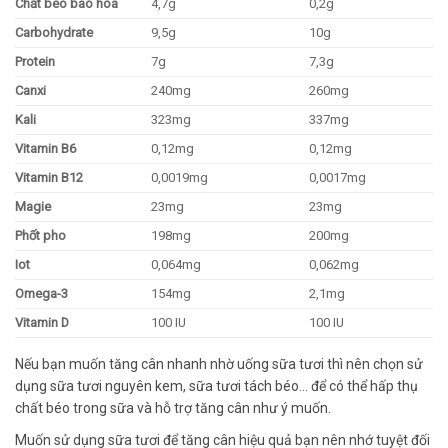
Chất béo bão hòa
4,7g
0,2g
Carbohydrate
9,5g
10g
Protein
7g
7,3g
Canxi
240mg
260mg
Kali
323mg
337mg
Vitamin B6
0,12mg
0,12mg
Vitamin B12
0,0019mg
0,0017mg
Magie
23mg
23mg
Phốt pho
198mg
200mg
Iot
0,064mg
0,062mg
Omega-3
154mg
2,1mg
Vitamin D
100 IU
100 IU
Nếu bạn muốn tăng cân nhanh nhờ uống sữa tươi thì nên chọn sử
dụng sữa tươi nguyên kem, sữa tươi tách béo… để có thể hấp thụ
chất béo trong sữa và hỗ trợ tăng cân như ý muốn.
Muốn sử dụng sữa tươi để tăng cân hiệu quả bạn nên nhớ tuyệt đối