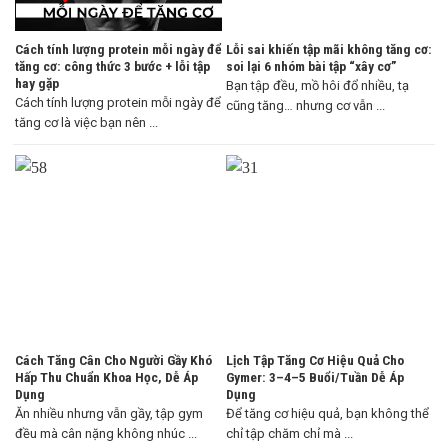
Cách tính lượng protein mỗi ngày để
Lỗi sai khiến tập mãi không tăng cơ:
tăng cơ: công thức 3 bước + lỗi tập
soi lại 6 nhóm bài tập “xây cơ”
hay gặp
Bạn tập đều, mồ hôi đổ nhiều, tạ
Cách tính lượng protein mỗi ngày để
cũng tăng… nhưng cơ vẫn ...
tăng cơ là việc bạn nên ...
Cách Tăng Cân Cho Người Gầy Khó
Lịch Tập Tăng Cơ Hiệu Quả Cho
Hấp Thu Chuẩn Khoa Học, Dễ Áp
Gymer: 3–4–5 Buổi/Tuần Dễ Áp
Dụng
Dụng
Ăn nhiều nhưng vẫn gầy, tập gym
Để tăng cơ hiệu quả, bạn không thể
đều mà cân nặng không nhúc ...
chỉ tập chăm chỉ mà ...