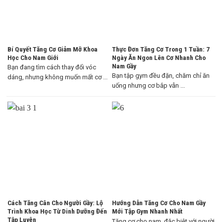
Bí Quyết Tăng Cơ Giảm Mỡ Khoa
Thực Đơn Tăng Cơ Trong 1 Tuần: 7
Học Cho Nam Giới
Ngày Ăn Ngon Lên Cơ Nhanh Cho
Nam Gầy
Bạn đang tìm cách thay đổi vóc
Bạn tập gym đều đặn, chăm chỉ ăn
dáng, nhưng không muốn mất cơ ...
uống nhưng cơ bắp vẫn ...
Cách Tăng Cân Cho Người Gầy: Lộ
Hướng Dẫn Tăng Cơ Cho Nam Gầy
Trình Khoa Học Từ Dinh Dưỡng Đến
Mới Tập Gym Nhanh Nhất
Tập Luyện
Tăng cơ cho nam, đặc biệt với người