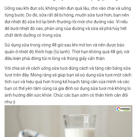
Uống sau khi đun sôi, không nên đun quá lâu, cho vào chai và uống
từng bước. Do đó, sữa rất dễ bị hỏng, muốn sữa tươi hơn, bạn nên
đợi nhiệt độ sữa trở lại bình thường rồi mới cho đường vào. Vì nếu
để dưới nhiệt độ cao, phản ứng của đường và sữa sẽ phá hủy hết
chất dinh dưỡng có trong sữa.
Sử dụng sữa trong vòng 48 giờ sau khi mở lon và nên được bảo
quản ở nhiệt độ thích hợp (tủ lạnh). Thời hạn không quá 48 giờ, với
điều kiện phải đóng túi ni lông và thùng giấy cẩn thận.
Với chia sẻ về cách uống sữa tươi đúng cách và tăng cân bằng sữa
tươi trên đây. Mong rằng sẽ giúp bạn sẽ sử dụng sữa tươi một cách
tích cực và hiệu quả hơn trong kế hoạch tăng cân của mình và các
bạn có thể yên tâm cùng cả gia đình sử dụng sữa tươi mà không lo
ảnh hưởng đến sức khỏe. Chúc các bạn sớm có thân hình cân đối
như ý.