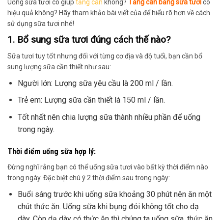
Uống sữa tươi có giúp
tăng cân
không?
Tăng cân bằng sữa tươi
có
hiệu quả không? Hãy tham khảo bài viết của để hiểu rõ hơn về cách
sử dụng sữa tươi nhé!
1. Bổ sung sữa tươi đúng cách thế nào?
Sữa tươi tuy tốt nhưng đối với từng cơ địa và độ tuổi, bạn cần bổ
sung lượng sữa cần thiết như sau:
Người lớn: Lượng sữa yêu cầu là 200 ml / lần.
Trẻ em: Lượng sữa cần thiết là 150 ml / lần.
Tốt nhất nên chia lượng sữa thành nhiều phần để uống
trong ngày.
Thời điểm uống sữa hợp lý:
Đừng nghĩ rằng bạn có thể uống sữa tươi vào bất kỳ thời điểm nào
trong ngày. Đặc biệt chú ý 2 thời điểm sau trong ngày:
Buổi sáng trước khi uống sữa khoảng 30 phút nên ăn một
chút thức ăn. Uống sữa khi bụng đói không tốt cho dạ
dày. Còn dạ dày có thức ăn thì chúng ta uống sữa, thức ăn