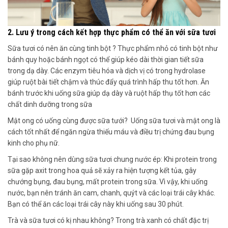
2. Lưu ý trong cách kết hợp thực phẩm có thể ăn với sữa tươi
Sữa tươi có nên ăn cùng tinh bột ? Thực phẩm nhỏ có tinh bột như
bánh quy hoặc bánh ngọt có thể giúp kéo dài thời gian tiết sữa
trong dạ dày. Các enzym tiêu hóa và dịch vị có trong hydrolase
giúp ruột bài tiết chậm và thúc đẩy quá trình hấp thu tốt hơn. Ăn
bánh trước khi uống sữa giúp dạ dày và ruột hấp thụ tốt hơn các
chất dinh dưỡng trong sữa
Mật ong có uống cùng được sữa tưới? Uống sữa tươi và mật ong là
cách tốt nhất để ngăn ngừa thiếu máu và điều trị chứng đau bụng
kinh cho phụ nữ.
Tại sao không nên dùng sữa tươi chung nước ép: Khi protein trong
sữa gặp axit trong hoa quả sẽ xảy ra hiện tượng kết tủa, gây
chướng bụng, đau bụng, mất protein trong sữa. Vì vậy, khi uống
nước, bạn nên tránh ăn cam, chanh, quýt và các loại trái cây khác.
Bạn có thể ăn các loại trái cây này khi uống sau 30 phút.
Trà và sữa tươi có kị nhau không? Trong trà xanh có chất đặc trị